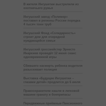
В жителя Ингушетии выстрелили из
охотничьего ружья
Ингушский завод «Полимер»
поставил в регионы России порядка
4 тысяч тонн труб
Ингушский Фонд «Солидарность»
строит дом для очередной
нуждающейся семьи
Ингушский гроссмейстер Эрнесто
Инаркиев проведёт 12 июня сеанс
одновременной игры
Сбившего насмерть ребенка водителя
разыскивает полиция
Выставка «Будущее Ингушетии –
глазами детей» продлится до 6 июля
Правоохранители нашли в легковой
машине гранату и боеприпасы
Передвижные приёмные Пенсионного