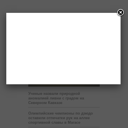
Новости
Ученые назвали природной
аномалией ливни с градом на
Северном Кавказе
Олимпийские чемпионы по дзюдо
оставили отпечатки рук на аллее
спортивной славы в Магасе