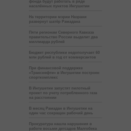
фонда будут работать в ряде
населённых пунктов Ингушетии
На территории мэрии Назрани
развернут шатёр Рамадана
Пяти регионам Северного Кавказа
правительство России выделит два
миллиарда рублей
Бюджет республики недополучает 60
млн рублей в год от коммерсантов
При финансовой поддержке
«Транснефти» в Ингушетии построен
спорткомплекс
В Ингушетии запустят пилотный
проект по учету потребленного газа
на расстоянии
В месяц Рамадан в Ингушетии на
один час сокращен рабочий день
Прокуратура нашла нарушения в
работе восьми детсадов Малгобека