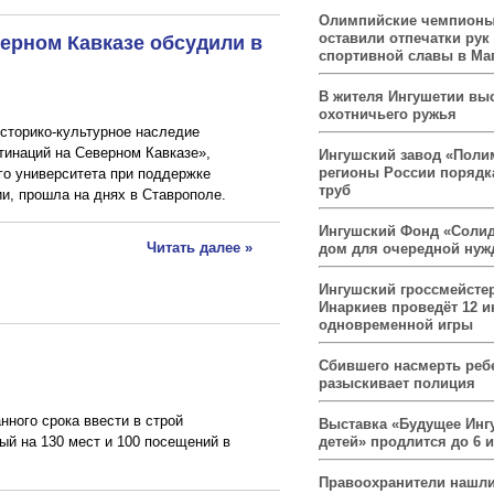
Олимпийские чемпионы
ерном Кавказе обсудили в
оставили отпечатки рук
спортивной славы в Ма
В жителя Ингушетии вы
охотничьего ружья
сторико-культурное наследие
тинаций на Северном Кавказе»,
Ингушский завод «Поли
регионы России порядк
го университета при поддержке
труб
и, прошла на днях в Ставрополе.
Ингушский Фонд «Солид
Читать далее »
дом для очередной ну
Ингушский гроссмейсте
Инаркиев проведёт 12 и
одновременной игры
Сбившего насмерть реб
разыскивает полиция
ного срока ввести в строй
Выставка «Будущее Инг
детей» продлится до 6 
й на 130 мест и 100 посещений в
Правоохранители нашли