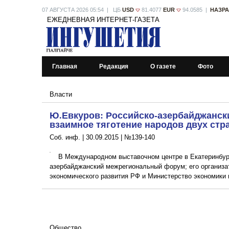
07 АВГУСТА 2026 05:54 | ЦБ
USD
81.4077
EUR
94.0585 |
НАЗР
ЕЖЕДНЕВНАЯ ИНТЕРНЕТ-ГАЗЕТА
Главная
Редакция
О газете
Фото
Власти
Ю.Евкуров: Российско-азербайджанск
взаимное тяготение народов двух стр
Соб. инф. |
30.09.2015
|
№139-140
В Международном выставочном центре в Екатеринбург
азербайджанский межрегиональный форум; его организ
экономического развития РФ и Министерство экономики
Общество