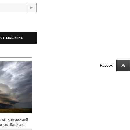
о в редакцию
Наверх
ной аномалией
рном Кавказе