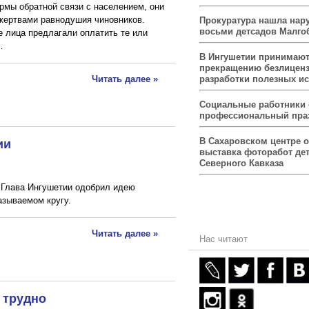
рмы обратной связи с населением, они
жертвами равнодушия чиновников.
Прокуратура нашла нар
восьми детсадов Малго
 лица предлагали оплатить те или
…
В Ингушетии принимаю
прекращению безлицен
разработки полезных и
Читать далее »
Социальные работники
профессиональный пра
ии
В Сахаровском центре 
выставка фоторабот дет
Северного Кавказа
. Глава Ингушетии одобрил идею
азываемом кругу.
Читать далее »
Нас читают
о трудно