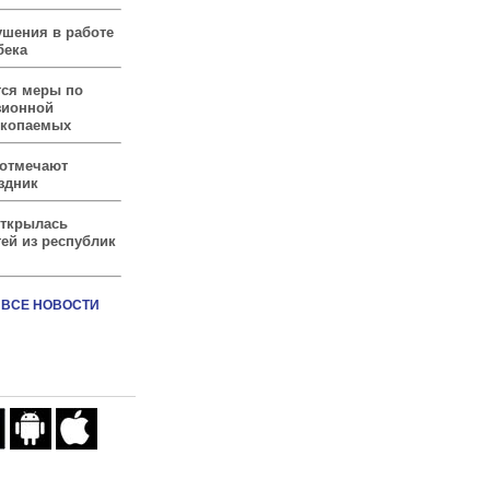
ушения в работе
бека
тся меры по
зионной
скопаемых
 отмечают
здник
открылась
ей из республик
ВСЕ НОВОСТИ