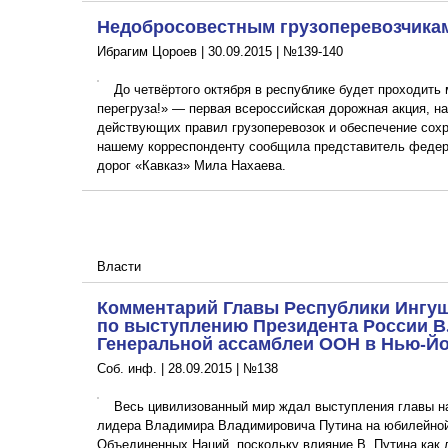
Недобросовестным грузоперевозчикам
Ибрагим Цороев |
30.09.2015
|
№139-140
До четвёртого октября в республике будет проходить 
перегруза!» — первая всероссийская дорожная акция, н
действующих правил грузоперевозок и обеспечение сохр
нашему корреспонденту сообщила представитель федер
дорог «Кавказ» Мила Нахаева.
Власти
Комментарий Главы Республики Ингу
по выступлению Президента России В.В
Генеральной ассамблеи ООН в Нью-Й
Соб. инф. |
28.09.2015
|
№138
Весь цивилизованный мир ждал выступления главы на
лидера Владимира Владимировича Путина на юбилейной
Объединенных Наций, поскольку влияние В. Путина как