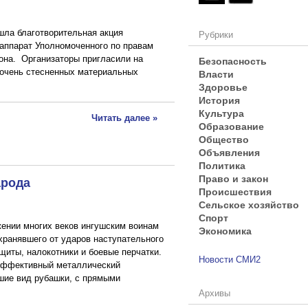
шла благотворительная акция
Рубрики
 аппарат Уполномоченного по правам
Безопасность
она. Организаторы пригласили на
Власти
 очень стесненных материальных
Здоровье
История
Культура
Читать далее »
Образование
Общество
Объявления
Политика
Право и закон
арода
Происшествия
Сельское хозяйство
Спорт
ении многих веков ингушским воинам
Экономика
хранявшего от ударов наступательного
щиты, налокотники и боевые перчатки.
Новости СМИ2
 эффективный металлический
вшие вид рубашки, с прямыми
Архивы