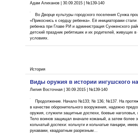
Адам Алиханов |
30.09.2015
|
№139-140
Во Дворце культуры городского поселения Сунжа про
«Прикоснись к сердцу ребенка». Её инициаторами стали
ребенка при Главе РИ и администрация Сунженского рай
детский праздник ребятишек и их родителей, живущих в
условиях.
История
Виды оружия в истории ингушского н
Лилия Восточная |
30.09.2015
|
№139-140
Продолжение. Начало №133; № 136; №137. На протяж
в качестве оборонительного вооружения, надежно предо
оружия, служили защитные доспехи, боевые наголовья, 
Тело воинов защищал вначале кожаный, а затем более
кольчатый доспехи: кольчуги и кольчатые панцири, име
рукавами, квадратным разрезным…