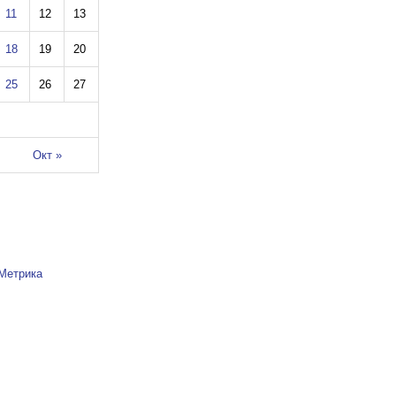
11
12
13
18
19
20
25
26
27
Окт »