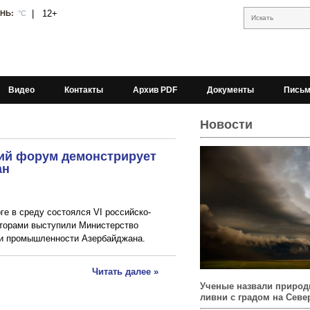
|
12+
АНЬ:
°С
Искать
Видео
Контакты
Архив PDF
Документы
Письм
Новости
ий форум демонстрирует
ан
е в среду состоялся VI российско-
аторами выступили Министерство
 и промышленности Азербайджана.
Читать далее »
Ученые назвали природ
ливни с градом на Севе