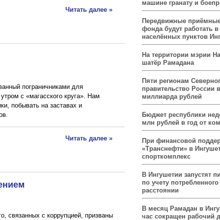
машине гранату и боеп
Читать далее »
Передвижные приёмные
фонда будут работать в
населённых пунктов Ин
На территории мэрии На
шатёр Рамадана
Пяти регионам Северног
ованный пограничниками для
правительство России 
утром с «магасского круга». Нам
миллиарда рублей
ки, побывать на заставах и
Бюджет республики нед
ов.
млн рублей в год от ко
Читать далее »
При финансовой подде
«Транснефти» в Ингуше
спорткомплекс
В Ингушетии запустят п
ением
по учету потребленного 
расстоянии
В месяц Рамадан в Инг
о, связанных с коррупцией, призваны
час сокращен рабочий 