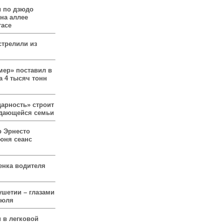
 по дзюдо
 на аллее
гасе
стрелили из
мер» поставил в
а 4 тысяч тонн
арность» строит
ждающейся семьи
р Эрнесто
юня сеанс
енка водителя
ушетии – глазами
июля
 в легковой