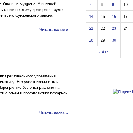
. Оно и не мудрено. У ингушей
7
8
9
10
ь с ним по этому критерию, трудно
рии всего Сунженского района.
14
15
16
17
21
22
23
24
Читать далее »
28
29
30
« Авг
ики регионального управления
ематику. Его участниками стали
Мероприятие было направлено на
ти с огнем и профилактику пожарной
Читать далее »