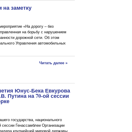
 на заметку
мероприятие «На дорогу – без
аправленная на борьбу с нарушением
анности дорожной сети. Об этом
ального Управления автомобильных
Читать далее »
шетия Юнус-Бека Евкурова
. Путина на 70-ой сессии
орке
шего государства, национального
 сессии Генассамблеи Организации
 лидера крупнейшей мировой державы