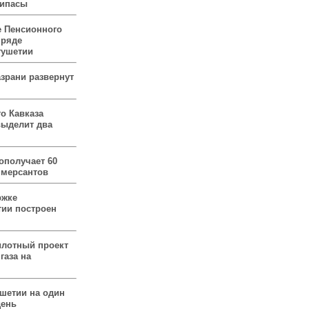
рипасы
 Пенсионного
 ряде
гушетии
зрани развернут
о Кавказа
выделит два
ополучает 60
ммерсантов
ржке
тии построен
илотный проект
газа на
ушетии на один
день