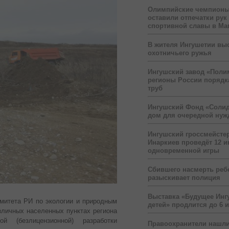
Олимпийские чемпионы
оставили отпечатки рук
спортивной славы в Ма
В жителя Ингушетии вы
охотничьего ружья
Ингушский завод «Поли
регионы России порядк
труб
Ингушский Фонд «Солид
дом для очередной ну
Ингушский гроссмейсте
Инаркиев проведёт 12 и
одновременной игры
Сбившего насмерть реб
разыскивает полиция
Выставка «Будущее Инг
митета РИ по экологии и природным
детей» продлится до 6 
личных населенных пунктах региона
 (безлицензионной) разработки
Правоохранители нашли