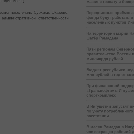
а один месяц.
машине гранату и боеп
ьских поселениях Сурхахи, Экажево,
Передвижные приёмные
фонда будут работать в
административной ответственности
населённых пунктов Ин
На территории мэрии На
шатёр Рамадана
Пяти регионам Северног
правительство России 
миллиарда рублей
Бюджет республики нед
млн рублей в год от ко
При финансовой подде
«Транснефти» в Ингуше
спорткомплекс
В Ингушетии запустят п
по учету потребленного 
расстоянии
В месяц Рамадан в Инг
час сокращен рабочий 