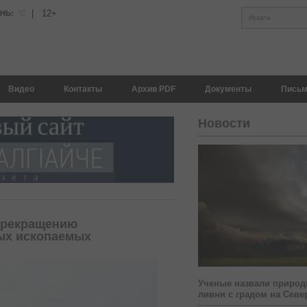
|
12+
АНЬ:
°С
Искать
Видео
Контакты
Архив PDF
Документы
Письм
Новости
прекращению
ых ископаемых
Ученые назвали природ
ливни с градом на Севе