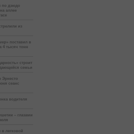
 по дзюдо
 на аллее
гасе
стрелили из
мер» поставил в
а 4 тысяч тонн
арность» строит
ждающейся семьи
р Эрнесто
юня сеанс
енка водителя
ушетии – глазами
июля
 в легковой