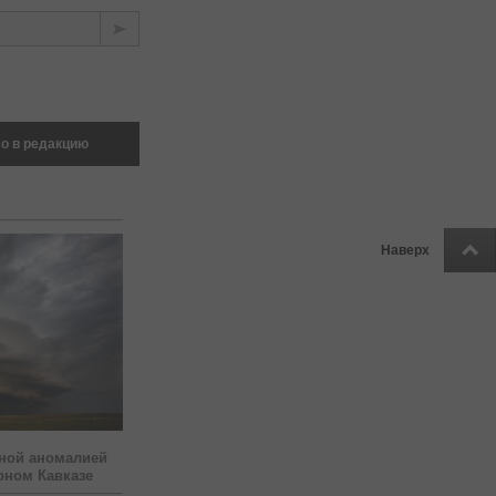
о в редакцию
Наверх
ной аномалией
рном Кавказе