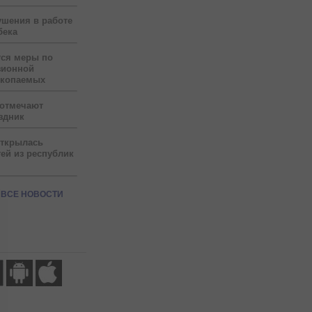
ушения в работе
бека
тся меры по
зионной
скопаемых
 отмечают
здник
открылась
ей из республик
ВСЕ НОВОСТИ