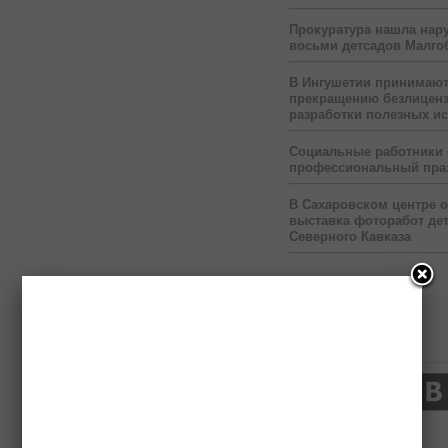
Прокуратура нашла нар
восьми детсадов Малго
В Ингушетии принимаю
прекращению безлицен
разработки полезных и
Социальные работники
профессиональный пра
В Сахаровском центре 
выставка фоторабот дет
Северного Кавказа
Нас читают