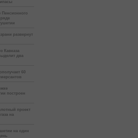
рипасы
 Пенсионного
 ряде
гушетии
зрани развернут
о Кавказа
выделит два
ополучает 60
ммерсантов
ржке
тии построен
илотный проект
газа на
ушетии на один
день