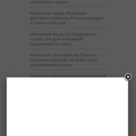
охотничьего ружья
Ингушский завод «Полимер»
поставил в регионы России порядка
4 тысяч тонн труб
Ингушский Фонд «Солидарность»
строит дом для очередной
нуждающейся семьи
Ингушский гроссмейстер Эрнесто
Инаркиев проведёт 12 июня сеанс
одновременной игры
Сбившего насмерть ребенка водителя
разыскивает полиция
Выставка «Будущее Ингушетии –
глазами детей» продлится до 6 июля
Правоохранители нашли в легковой
машине гранату и боеприпасы
Передвижные приёмные Пенсионного
фонда будут работать в ряде
населённых пунктов Ингушетии