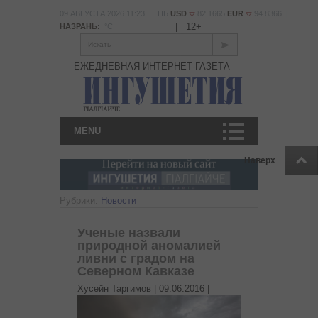
09 АВГУСТА 2026 11:23 | ЦБ
USD
82.1665
EUR
94.8366 |
|
12+
НАЗРАНЬ:
°С
Искать
ЕЖЕДНЕВНАЯ ИНТЕРНЕТ-ГАЗЕТА
MENU
Наверх
Рубрики:
Новости
Ученые назвали
природной аномалией
ливни с градом на
Северном Кавказе
Хусейн Таргимов |
09.06.2016
|