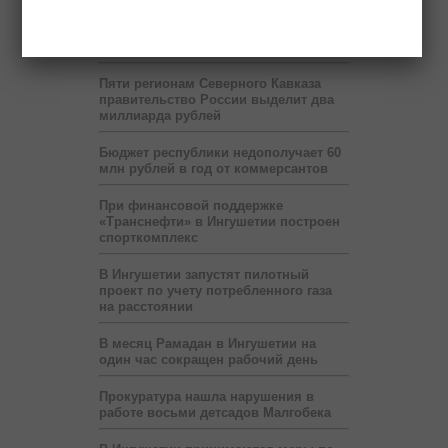
На территории мэрии Назрани
развернут шатёр Рамадана
Пяти регионам Северного Кавказа
правительство России выделит два
миллиарда рублей
Бюджет республики недополучает 60
млн рублей в год от коммерсантов
При финансовой поддержке
«Транснефти» в Ингушетии построен
спорткомплекс
В Ингушетии запустят пилотный
проект по учету потребленного газа
на расстоянии
В месяц Рамадан в Ингушетии на
один час сокращен рабочий день
Прокуратура нашла нарушения в
работе восьми детсадов Малгобека