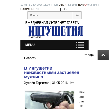
10 АВГУСТА 2026 15:09 | ЦБ
USD
82.1665
EUR
94.8366 |
|
12+
НАЗРАНЬ:
°С
Искать
ЕЖЕДНЕВНАЯ ИНТЕРНЕТ-ГАЗЕТА
MENU
Наверх
Новости
В Ингушетии
неизвестными застрелен
мужчина
Хусейн Таргимов |
31.05.2016
|
№
Неи
зве
стн
ые