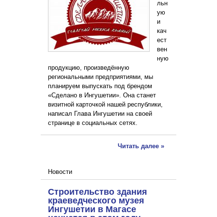
льн
ую
и
кач
ест
вен
ную
продукцию, произведённую
региональными предприятиями, мы
планируем выпускать под брендом
«Сделано в Ингушетии». Она станет
визитной карточкой нашей республики,
написал Глава Ингушетии на своей
странице в социальных сетях.
Читать далее »
Новости
Строительство здания
краеведческого музея
Ингушетии в Магасе