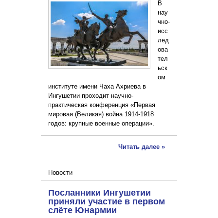
В
нау
чно-
исс
лед
ова
тел
ьск
ом
институте имени Чаха Ахриева в
Ингушетии проходит научно-
практическая конференция «Первая
мировая (Великая) война 1914-1918
годов: крупные военные операции».
Читать далее »
Новости
Посланники Ингушетии
приняли участие в первом
слёте Юнармии