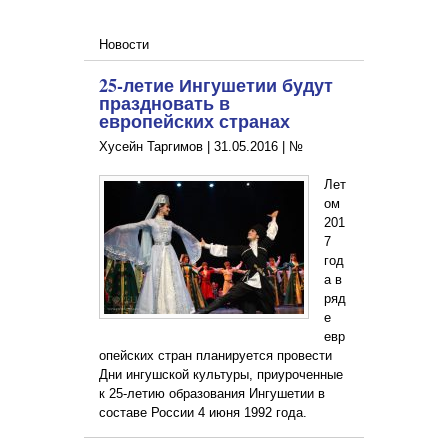
Новости
25-летие Ингушетии будут
праздновать в
европейских странах
Хусейн Таргимов |
31.05.2016
|
№
Лет
ом
201
7
год
а в
ряд
е
евр
опейских стран планируется провести
Дни ингушской культуры, приуроченные
к 25-летию образования Ингушетии в
составе России 4 июня 1992 года.