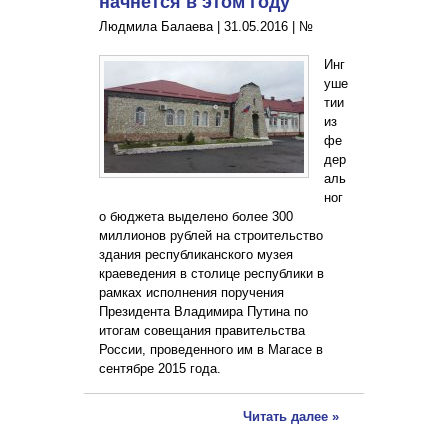
начнется в этом году
Людмила Балаева |
31.05.2016
|
№
Инг
уше
тии
из
фе
дер
аль
ног
о бюджета выделено более 300
миллионов рублей на строительство
здания республиканского музея
краеведения в столице республики в
рамках исполнения поручения
Президента Владимира Путина по
итогам совещания правительства
России, проведенного им в Магасе в
сентябре 2015 года.
Читать далее »