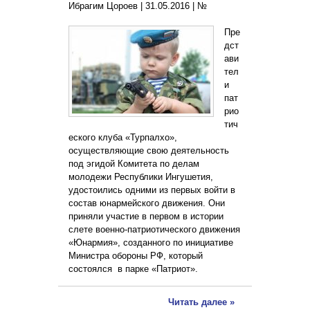
Ибрагим Цороев |
31.05.2016
|
№
Пре
дст
ави
тел
и
пат
рио
тич
еского клуба «Турпалхо»,
осуществляющие свою деятельность
под эгидой Комитета по делам
молодежи Республики Ингушетия,
удостоились одними из первых войти в
состав юнармейского движения. Они
приняли участие в первом в истории
слете военно-патриотического движения
«Юнармия», созданного по инициативе
Министра обороны РФ, который
состоялся в парке «Патриот».
Читать далее »