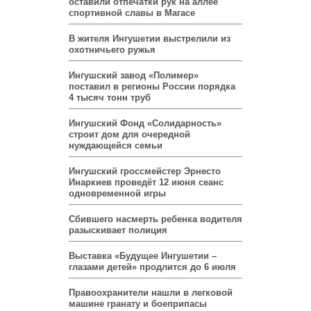
оставили отпечатки рук на аллее
спортивной славы в Магасе
В жителя Ингушетии выстрелили из
охотничьего ружья
Ингушский завод «Полимер»
поставил в регионы России порядка
4 тысяч тонн труб
Ингушский Фонд «Солидарность»
строит дом для очередной
нуждающейся семьи
Ингушский гроссмейстер Эрнесто
Инаркиев проведёт 12 июня сеанс
одновременной игры
Сбившего насмерть ребенка водителя
разыскивает полиция
Выставка «Будущее Ингушетии –
глазами детей» продлится до 6 июля
Правоохранители нашли в легковой
машине гранату и боеприпасы