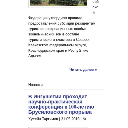
сий
ско
й
Федерации утвердило правила
предоставления субсидий резидентам
туристско-рекреационных особых
экономических зон в составе
туристического кластера в Северо-
Кавказском федеральном округе,
Краснодарском крае и Республике
Адыгея.
Читать далее »
Новости
В Ингушетии проходит
научно-практическая
конференция к 100-летию
Брусиловского прорыва
Хусейн Таргимов |
31.05.2016
|
№