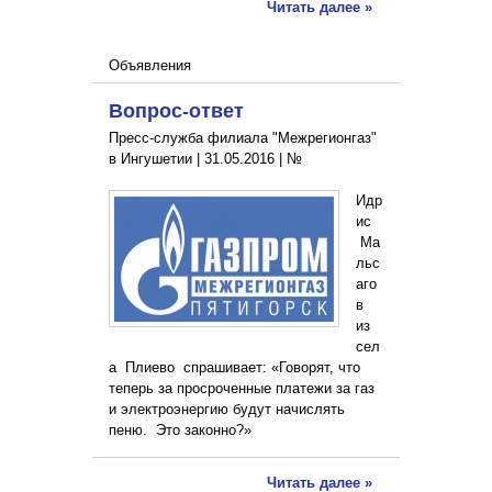
Читать далее »
Объявления
Вопрос-ответ
Пресс-служба филиала "Межрегионгаз"
в Ингушетии |
31.05.2016
|
№
Идр
ис
Ма
льс
аго
в
из
сел
а Плиево спрашивает: «Говорят, что
теперь за просроченные платежи за газ
и электроэнергию будут начислять
пеню. Это законно?»
Читать далее »