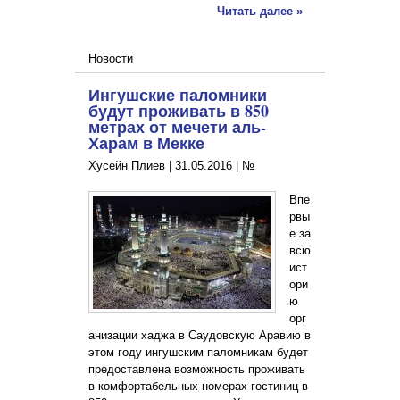
Читать далее »
Новости
Ингушские паломники
будут проживать в 850
метрах от мечети аль-
Харам в Мекке
Хусейн Плиев |
31.05.2016
|
№
Впе
рвы
е за
всю
ист
ори
ю
орг
анизации хаджа в Саудовскую Аравию в
этом году ингушским паломникам будет
предоставлена возможность проживать
в комфортабельных номерах гостиниц в