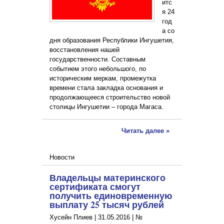
итс
я 24
год
а со
дня образования Республики Ингушетия,
восстановления нашей
государственности. Составным
событием этого небольшого, по
историческим меркам, промежутка
времени стала закладка основания и
продолжающееся строительство новой
столицы Ингушетии – города Магаса.
Читать далее »
Новости
Владельцы материнского
сертификата смогут
получить единовременную
выплату 25 тысяч рублей
Хусейн Плиев |
31.05.2016
|
№