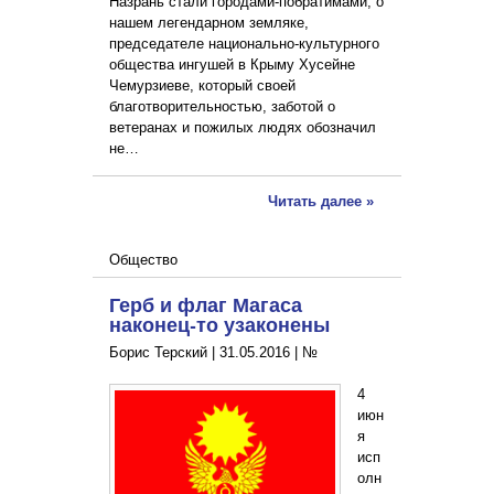
Назрань стали городами-побратимами, о
нашем легендарном земляке,
председателе национально-культурного
общества ингушей в Крыму Хусейне
Чемурзиеве, который своей
благотворительностью, заботой о
ветеранах и пожилых людях обозначил
не…
Читать далее »
Общество
Герб и флаг Магаса
наконец-то узаконены
Борис Терский |
31.05.2016
|
№
4
июн
я
исп
олн