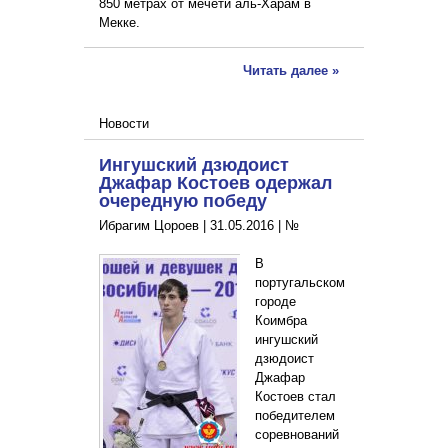
850 метрах от мечети аль-Харам в
Мекке.
Читать далее »
Новости
Ингушский дзюдоист
Джафар Костоев одержал
очередную победу
Ибрагим Цороев |
31.05.2016
|
№
В
португальском
городе
Коимбра
ингушский
дзюдоист
Джафар
Костоев стал
победителем
соревнований