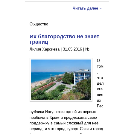
Читать далее »
Общество
Их благородство не знает
границ
Лилия Харсиева |
31.05.2016
|
№
О
том
,
что
дел
ега
ция
из
Рес
публики Ингушетия одной из первых
прибыла в Крым и предложила свою
поддержку в самый сложный для неё
период, и что город-курорт Саки и город