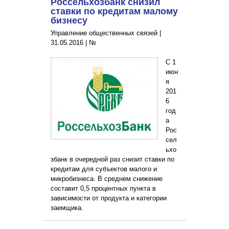
Россельхозбанк снизил
ставки по кредитам малому
бизнесу
Управление общественных связей |
31.05.2016
|
№
С 1
июн
я
201
6
год
а
Рос
сел
ьхо
збанк в очередной раз снизит ставки по
кредитам для субъектов малого и
микробизнеса. В среднем снижение
составит 0,5 процентных пункта в
зависимости от продукта и категории
заемщика.