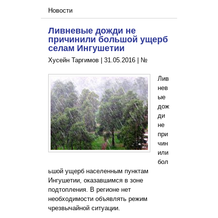
Новости
Ливневые дожди не
причинили большой ущерб
селам Ингушетии
Хусейн Таргимов |
31.05.2016
|
№
Лив
нев
ые
дож
ди
не
при
чин
или
бол
ьшой ущерб населенным пунктам
Ингушетии, оказавшимся в зоне
подтопления. В регионе нет
необходимости объявлять режим
чрезвычайной ситуации.