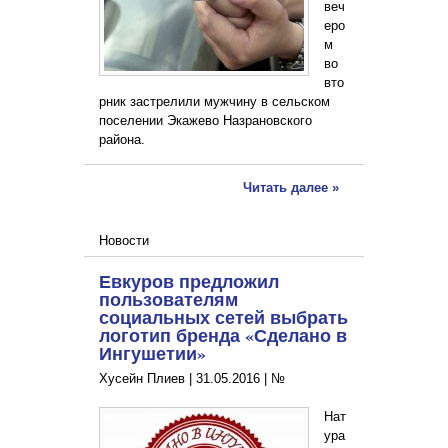
веч
еро
м
во
вто
рник застрелили мужчину в сельском
поселении Экажево Назрановского
района.
Читать далее »
Новости
Евкуров предложил
пользователям
социальных сетей выбрать
логотип бренда «Сделано в
Ингушетии»
Хусейн Плиев |
31.05.2016
|
№
Нат
ура