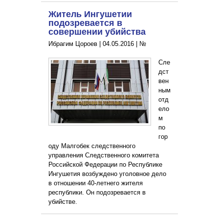
Житель Ингушетии
подозревается в
совершении убийства
Ибрагим Цороев |
04.05.2016
|
№
Сле
дст
вен
ным
отд
ело
м
по
гор
оду Малгобек следственного
управления Следственного комитета
Российской Федерации по Республике
Ингушетия возбуждено уголовное дело
в отношении 40-летнего жителя
республики. Он подозревается в
убийстве.