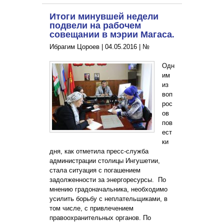
Итоги минувшей недели
подвели на рабочем
совещании в мэрии Магаса.
Ибрагим Цороев |
04.05.2016
|
№
Одн
им
из
воп
рос
ов
пов
ест
ки
дня, как отметила пресс-служба
администрации столицы Ингушетии,
стала ситуация с погашением
задолженности за энергоресурсы. По
мнению градоначальника, необходимо
усилить борьбу с неплательщиками, в
том числе, с привлечением
правоохранительных органов. По