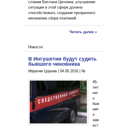
словам Беслана Цечоева, улучшению
ситуации в этой сфере должно
способствовать создание прозрачного
механизма сбора платежей.
Читать далее »
Новости
В Ингушетии будут судить
бывшего чиновника
Ибрагим Цороев |
04.05.2016
|
№
45-
лет
нег
о
быв
шег
о
зам
ест