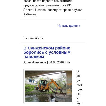
обязанности первого заместителя
председателя правительства РИ
Алихан Цечоев, сообщает пресс-служба
Кабмина.
Читать далее »
Безопасность
В Сунженском районе
боролись с условным
паводком
Адам Алиханов |
04.05.2016
|
№
В
кан
ун
вых
одн
ых
в
Сун