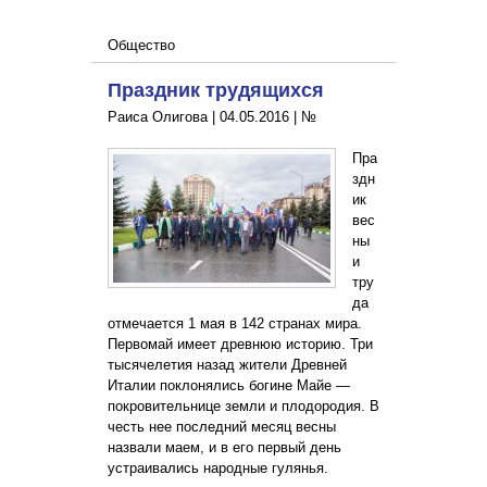
Общество
Праздник трудящихся
Раиса Олигова |
04.05.2016
|
№
Пра
здн
ик
вес
ны
и
тру
да
отмечается 1 мая в 142 странах мира.
Первомай имеет древнюю историю. Три
тысячелетия назад жители Древней
Италии поклонялись богине Майе —
покровительнице земли и плодородия. В
честь нее последний месяц весны
назвали маем, и в его первый день
устраивались народные гулянья.