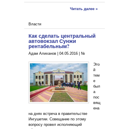
Читать далее »
Власти
Как сделать центральный
автовокзал Сунжи
рентабельным?
Адам Алиханов |
04.05.2016
|
№
Это
й
тем
е
был
а
пос
вящ
ена
на днях встреча в правительстве
Ингушетии. Совещание по этому
вопросу провел исполняющий