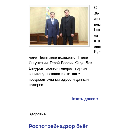
С
36-
лет
ием
Гер
оя
стр
аны
Рус
лана Нальгиева поздравил Глава
Ингушетии, Герой России Юнус-Бек
Евкуров. Боевой генерал вручил
капитану полиции в отставке
поздравительный адрес и ценный
подарок.
Читать далее »
Здоровье
Роспотребнадзор бьёт