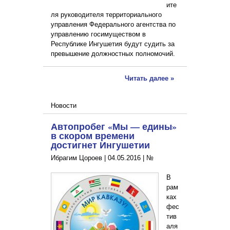
ите
ля руководителя территориального
управления Федерального агентства по
управлению госимуществом в
Республике Ингушетия будут судить за
превышение должностных полномочий.
Читать далее »
Новости
Автопробег «Мы — едины»
в скором времени
достигнет Ингушетии
Ибрагим Цороев |
04.05.2016
|
№
В
рам
ках
фес
тив
аля