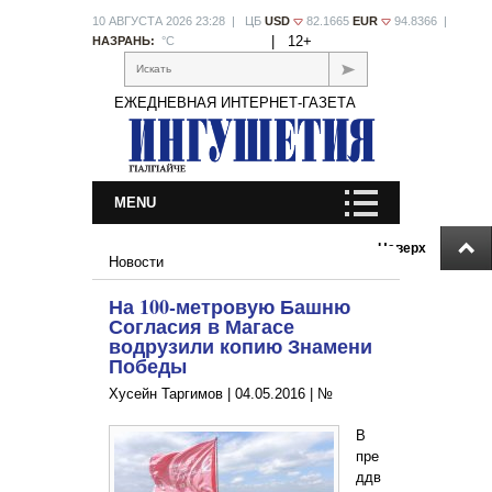
10 АВГУСТА 2026 23:28 | ЦБ
USD
82.1665
EUR
94.8366 |
|
12+
НАЗРАНЬ:
°С
Искать
ЕЖЕДНЕВНАЯ ИНТЕРНЕТ-ГАЗЕТА
MENU
Наверх
Новости
На 100-метровую Башню
Согласия в Магасе
водрузили копию Знамени
Победы
Хусейн Таргимов |
04.05.2016
|
№
В
пре
ддв