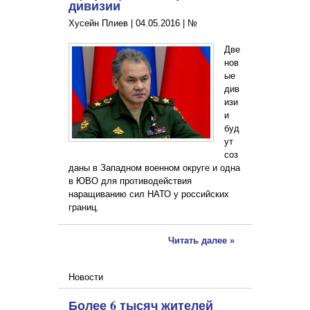
дивизии
Хусейн Плиев |
04.05.2016
|
№
Две
нов
ые
див
изи
и
буд
ут
соз
даны в Западном военном округе и одна
в ЮВО для противодействия
наращиванию сил НАТО у российских
границ.
Читать далее »
Новости
Более 6 тысяч жителей