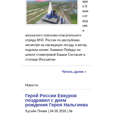
ери
и 9
мая
сот
руд
ник
и
ингушского поисково-спасательного
отряда МЧС России по республике,
несмотря на пасмурную погоду и ветер,
подняли копию Знамени Победы на
шпиле стометровой Башни Согласия в
столице Ингушетии.
Читать далее »
Новости
Герой России Евкуров
поздравил с днем
рождения Героя Нальгиева
Хусейн Плиев |
04.05.2016
|
№