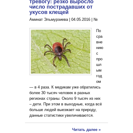
тревогу: резко выросло
число пострадавших от
укусов клещей
Аминат Эльмурзиева |
04.05.2016
|
№
По
сра
вне
нию
с
про
шл
ым
год
ом
— в 4 раза. К медикам уже обратились
более 30 тысяч человек в разных
регионах страны. Около 9 тысяч из них
– дети. При этом в выходные, когда всё
больше людей выезжает на природу,
данные статистики увеличиваются.
Читать далее »