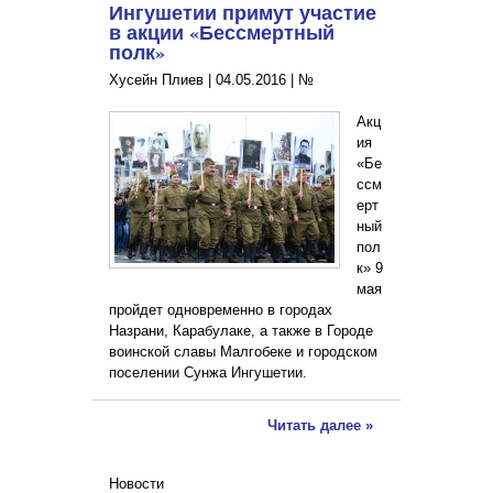
Ингушетии примут участие
в акции «Бессмертный
полк»
Хусейн Плиев |
04.05.2016
|
№
Акц
ия
«Бе
ссм
ерт
ный
пол
к» 9
мая
пройдет одновременно в городах
Назрани, Карабулаке, а также в Городе
воинской славы Малгобеке и городском
поселении Сунжа Ингушетии.
Читать далее »
Новости