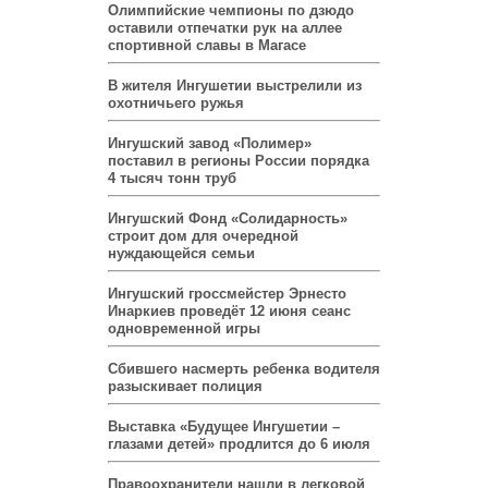
Олимпийские чемпионы по дзюдо
оставили отпечатки рук на аллее
спортивной славы в Магасе
В жителя Ингушетии выстрелили из
охотничьего ружья
Ингушский завод «Полимер»
поставил в регионы России порядка
4 тысяч тонн труб
Ингушский Фонд «Солидарность»
строит дом для очередной
нуждающейся семьи
Ингушский гроссмейстер Эрнесто
Инаркиев проведёт 12 июня сеанс
одновременной игры
Сбившего насмерть ребенка водителя
разыскивает полиция
Выставка «Будущее Ингушетии –
глазами детей» продлится до 6 июля
Правоохранители нашли в легковой