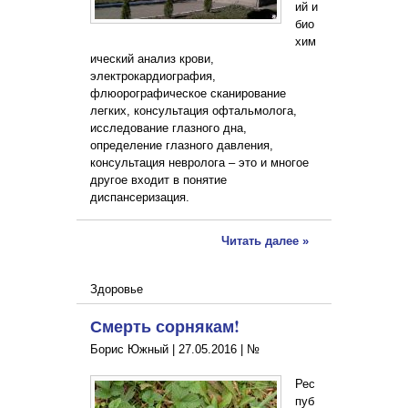
ий и
био
хим
ический анализ крови,
электрокардиография,
флюорографическое сканирование
легких, консультация офтальмолога,
исследование глазного дна,
определение глазного давления,
консультация невролога – это и многое
другое входит в понятие
диспансеризация.
Читать далее »
Здоровье
Смерть сорнякам!
Борис Южный |
27.05.2016
|
№
Рес
пуб