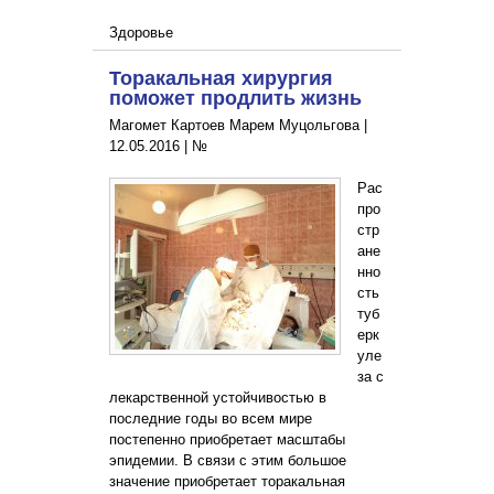
Здоровье
Торакальная хирургия
поможет продлить жизнь
Магомет Картоев Марем Муцольгова |
12.05.2016
|
№
Рас
про
стр
ане
нно
сть
туб
ерк
уле
за с
лекарственной устойчивостью в
последние годы во всем мире
постепенно приобретает масштабы
эпидемии. В связи с этим большое
значение приобретает торакальная