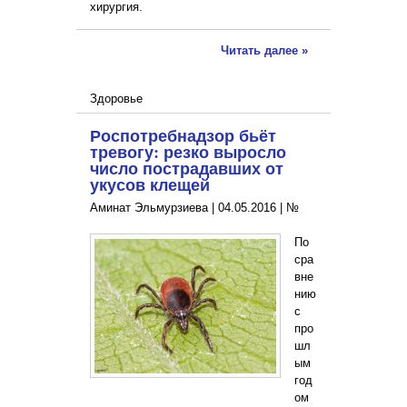
хирургия.
Читать далее »
Здоровье
Роспотребнадзор бьёт
тревогу: резко выросло
число пострадавших от
укусов клещей
Аминат Эльмурзиева |
04.05.2016
|
№
По
сра
вне
нию
с
про
шл
ым
год
ом