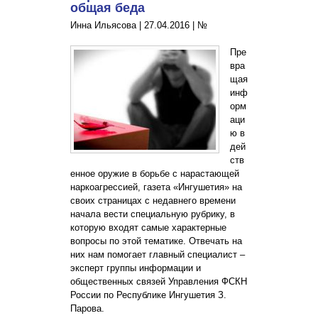
общая беда
Инна Ильясова |
27.04.2016
|
№
Пре
вра
щая
инф
орм
аци
ю в
дей
ств
енное оружие в борьбе с нарастающей
наркоагрессией, газета «Ингушетия» на
своих страницах с недавнего времени
начала вести специальную рубрику, в
которую входят самые характерные
вопросы по этой тематике. Отвечать на
них нам помогает главный специалист –
эксперт группы информации и
общественных связей Управления ФСКН
России по Республике Ингушетия З.
Парова.