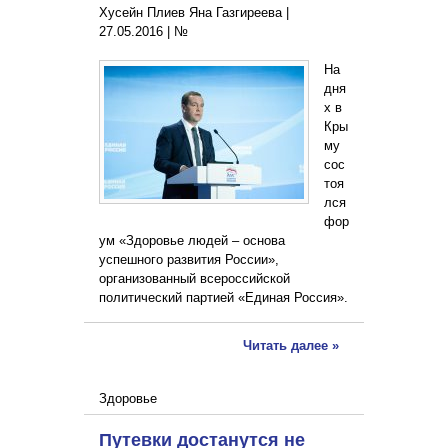
Хусейн Плиев Яна Газгиреева |
27.05.2016
|
№
На
дня
х в
Кры
му
сос
тоя
лся
фор
ум «Здоровье людей – основа
успешного развития России»,
организованный всероссийской
политический партией «Единая Россия».
Читать далее »
Здоровье
Путевки достанутся не