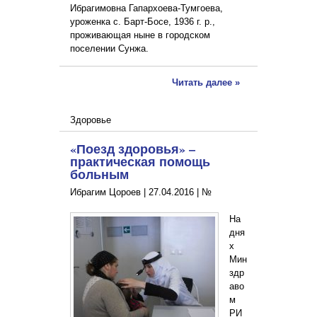
Ибрагимовна Гапархоева-Тумгоева,
уроженка с. Барт-Босе, 1936 г. р.,
проживающая ныне в городском
поселении Сунжа.
Читать далее »
Здоровье
«Поезд здоровья» –
практическая помощь
больным
Ибрагим Цороев |
27.04.2016
|
№
На
дня
х
Мин
здр
аво
м
РИ