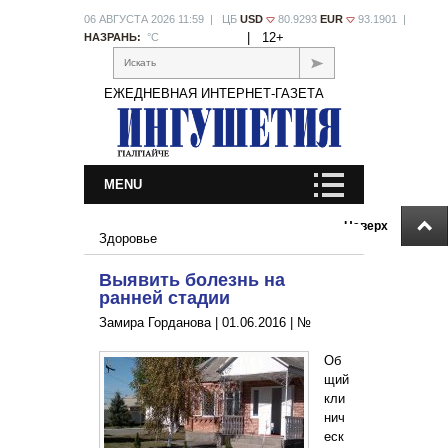
06 АВГУСТА 2026 11:59 | ЦБ
USD
80.9293
EUR
93.1901 |
|
12+
НАЗРАНЬ:
°С
Искать
ЕЖЕДНЕВНАЯ ИНТЕРНЕТ-ГАЗЕТА
MENU
Наверх
Здоровье
Выявить болезнь на
ранней стадии
Замира Горданова |
01.06.2016
|
№
Об
щий
кли
нич
еск