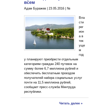
всем
Адам Буражев |
23.05.2016
|
№
Вла
сти
рег
ион
а в
тек
уще
м
год
у планируют приобрести отдельным
категориям граждан 240 путевок на
сумму более 6,7 миллиона рублей и
обеспечить бесплатным проездом
получателей набора социальных услуг
почти на 11,5 миллиона рублей,
сообщает пресс-служба Минтруда
республики.
Читать далее »