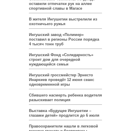
оставили отпечатки рук на аллее
спортивной славы в Магасе
В жителя Ингушетии выстрелили из
охотничьего ружья
Ингушский завод «Полимер»
поставил в регионы России порядка
4 тысяч тонн труб
Ингушский Фонд «Солидарность»
строит дом для очередной
нуждающейся семьи
Ингушский гроссмейстер Эрнесто
Инаркиев проведёт 12 июня сеанс
одновременной игры
Сбившего насмерть ребенка водителя
разыскивает полиция
Выставка «Будущее Ингушетии –
глазами детей» продлится до 6 июля
Правоохранители нашли в легковой
машине гранату и боеприпасы