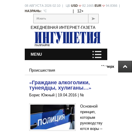
08 АВГУСТА 2026 02:10 | ЦБ
USD
82.1665
EUR
94.8366 |
|
12+
НАЗРАНЬ:
°С
Искать
ЕЖЕДНЕВНАЯ ИНТЕРНЕТ-ГАЗЕТА
MENU
Наверх
Происшествия
«Граждане алкоголики,
тунеядцы, хулиганы…»
Борис Южный |
19.04.2016
|
№
Основной
принцип,
которым
руководству
ются воры –