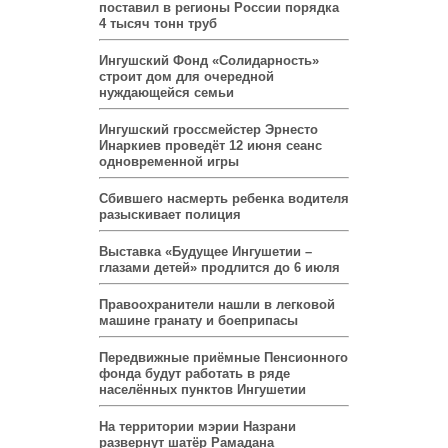
поставил в регионы России порядка
4 тысяч тонн труб
Ингушский Фонд «Солидарность»
строит дом для очередной
нуждающейся семьи
Ингушский гроссмейстер Эрнесто
Инаркиев проведёт 12 июня сеанс
одновременной игры
Сбившего насмерть ребенка водителя
разыскивает полиция
Выставка «Будущее Ингушетии –
глазами детей» продлится до 6 июля
Правоохранители нашли в легковой
машине гранату и боеприпасы
Передвижные приёмные Пенсионного
фонда будут работать в ряде
населённых пунктов Ингушетии
На территории мэрии Назрани
развернут шатёр Рамадана