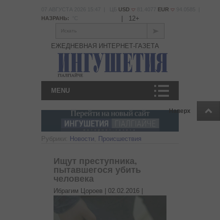
07 АВГУСТА 2026 15:47 | ЦБ
USD
81.4077
EUR
94.0585 |
|
12+
НАЗРАНЬ:
°С
Искать
ЕЖЕДНЕВНАЯ ИНТЕРНЕТ-ГАЗЕТА
MENU
Наверх
Рубрики:
Новости
,
Происшествия
Ищут преступника,
пытавшегося убить
человека
Ибрагим Цороев |
02.02.2016
|