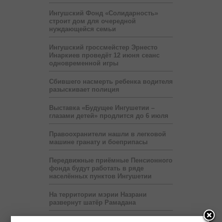
Ингушский Фонд «Солидарность»
строит дом для очередной
нуждающейся семьи
Ингушский гроссмейстер Эрнесто
Инаркиев проведёт 12 июня сеанс
одновременной игры
Сбившего насмерть ребенка водителя
разыскивает полиция
Выставка «Будущее Ингушетии –
глазами детей» продлится до 6 июля
Правоохранители нашли в легковой
машине гранату и боеприпасы
Передвижные приёмные Пенсионного
фонда будут работать в ряде
населённых пунктов Ингушетии
На территории мэрии Назрани
развернут шатёр Рамадана
Пяти регионам Северного Кавказа