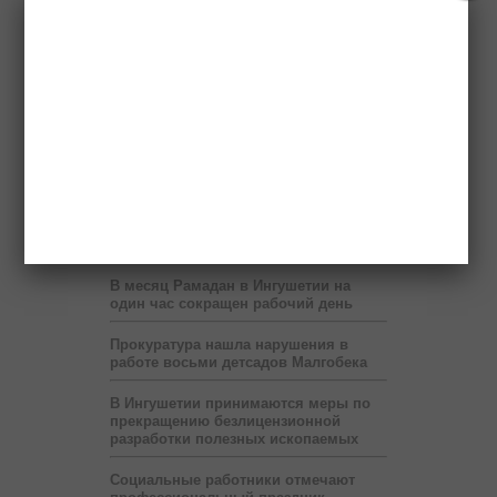
правительство России выделит два
миллиарда рублей
Бюджет республики недополучает 60
млн рублей в год от коммерсантов
При финансовой поддержке
«Транснефти» в Ингушетии построен
спорткомплекс
В Ингушетии запустят пилотный
проект по учету потребленного газа
на расстоянии
В месяц Рамадан в Ингушетии на
один час сокращен рабочий день
Прокуратура нашла нарушения в
работе восьми детсадов Малгобека
В Ингушетии принимаются меры по
прекращению безлицензионной
разработки полезных ископаемых
Социальные работники отмечают