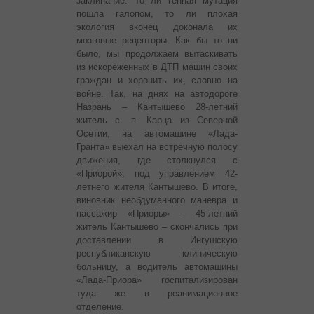
заклинание. То ли генная мутация
пошла галопом, то ли плохая
экология вконец доконала их
мозговые рецепторы. Как бы то ни
было, мы продолжаем вытаскивать
из искореженных в ДТП машин своих
граждан и хоронить их, словно на
войне.
Так, на днях на автодороге
Назрань – Кантышево 28-летний
житель с. п. Карца из Северной
Осетии, на автомашине «Лада-
Гранта» выехал на встречную полосу
движения, где столкнулся с
«Приорой», под управлением 42-
летнего жителя Кантышево. В итоге,
виновник необдуманного маневра и
пассажир «Приоры» – 45-летний
житель Кантышево – скончались при
доставлении в Ингушскую
республиканскую клиническую
больницу, а водитель автомашины
«Лада-Приора» госпитализирован
туда же в реанимационное
отделение.