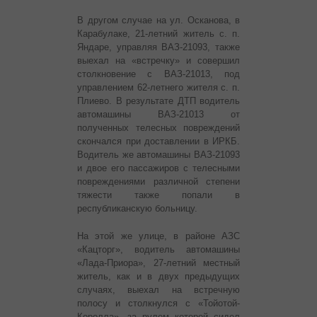
В другом случае на ул. Осканова, в
Карабулаке, 21-летний житель с. п.
Яндаре, управляя ВАЗ-21093, также
выехал на «встречку» и совершил
столкновение с ВАЗ-21013, под
управлением 62-летнего жителя с. п.
Плиево. В результате ДТП водитель
автомашины ВАЗ-21013 от
полученных телесных повреждений
скончался при доставлении в ИРКБ.
Водитель же автомашины ВАЗ-21093
и двое его пассажиров с телесными
повреждениями различной степени
тяжести также попали в
республиканскую больницу.
На этой же улице, в районе АЗС
«Кацторг», водитель автомашины
«Лада-Приора», 27-летний местный
житель, как и в двух предыдущих
случаях, выехал на встречную
полосу и столкнулся с «Тойотой-
Королла», за рулем которой сидел