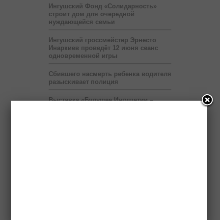
Ингушский Фонд «Солидарность»
строит дом для очередной
нуждающейся семьи
Ингушский гроссмейстер Эрнесто
Инаркиев проведёт 12 июня сеанс
одновременной игры
Сбившего насмерть ребенка водителя
разыскивает полиция
Выставка «Будущее Ингушетии –
глазами детей» продлится до 6 июля
Правоохранители нашли в легковой
машине гранату и боеприпасы
Передвижные приёмные Пенсионного
фонда будут работать в ряде
населённых пунктов Ингушетии
На территории мэрии Назрани
развернут шатёр Рамадана
Пяти регионам Северного Кавказа
правительство России выделит два