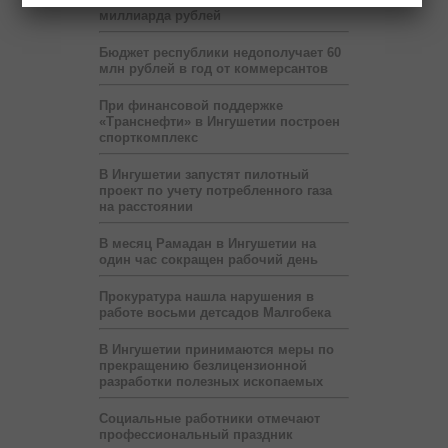
миллиарда рублей
Бюджет республики недополучает 60
млн рублей в год от коммерсантов
При финансовой поддержке
«Транснефти» в Ингушетии построен
спорткомплекс
В Ингушетии запустят пилотный
проект по учету потребленного газа
на расстоянии
В месяц Рамадан в Ингушетии на
один час сокращен рабочий день
Прокуратура нашла нарушения в
работе восьми детсадов Малгобека
В Ингушетии принимаются меры по
прекращению безлицензионной
разработки полезных ископаемых
Социальные работники отмечают
профессиональный праздник