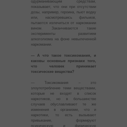
одурманивающим средствам,
показывает, что они при отсутствии
дозы, например, героина, пьют водку
или, насмотревшись фильмов,
пытаются излечиться от наркомании
вином. Заканчиваются такие
эксперименты развитием
алкоголизма на фоне невылеченной
наркомании.
— А что такое токсикомания, и
каковы основные признаки того,
что человек принимает
токсические вещества?
— Токсикомания – это
злоупотребление теми веществами,
которые не входят в список
наркотиков, но в большинстве
случаев обуславливают те же
изменения в организме, что и
наркотики, то есть вызывают
привыкание, формируют
психическую и физическую