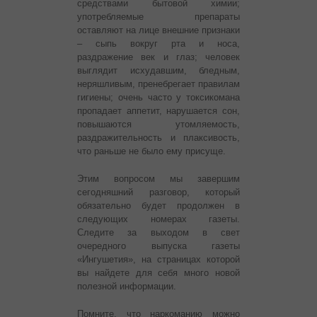
средствами бытовой химии;
употребляемые препараты
оставляют на лице внешние признаки
– сыпь вокруг рта и носа,
раздражение век и глаз; человек
выглядит исхудавшим, бледным,
неряшливым, пренебрегает правилам
гигиены; очень часто у токсикомана
пропадает аппетит, нарушается сон,
повышаются утомляемость,
раздражительность и плаксивость,
что раньше не было ему присуще.
Этим вопросом мы завершим
сегодняшний разговор, который
обязательно будет продолжен в
следующих номерах газеты.
Следите за выходом в свет
очередного выпуска газеты
«Ингушетия», на страницах которой
вы найдете для себя много новой
полезной информации.
Помните, что наркоманию можно