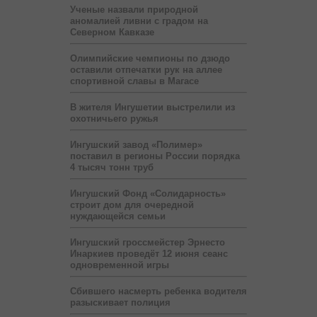
Ученые назвали природной
аномалией ливни с градом на
Северном Кавказе
Олимпийские чемпионы по дзюдо
оставили отпечатки рук на аллее
спортивной славы в Магасе
В жителя Ингушетии выстрелили из
охотничьего ружья
Ингушский завод «Полимер»
поставил в регионы России порядка
4 тысяч тонн труб
Ингушский Фонд «Солидарность»
строит дом для очередной
нуждающейся семьи
Ингушский гроссмейстер Эрнесто
Инаркиев проведёт 12 июня сеанс
одновременной игры
Сбившего насмерть ребенка водителя
разыскивает полиция