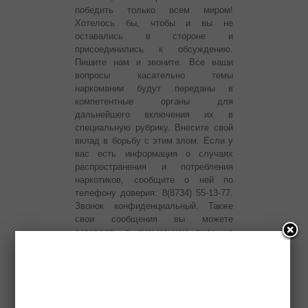
победить только всем миром!
Хотелось бы, чтобы и вы не
оставались в стороне и
присоединились к обсуждению.
Пишите нам и звоните. Все ваши
вопросы касательно темы
наркомании будут переданы в
компетентные органы для
дальнейшего включения их в
специальную рубрику. Внесите свой
вклад в борьбу с этим злом. Если у
вас есть информация о случаях
распространения и потребления
наркотиков, сообщите о ней по
телефону доверия: 8(8734) 55-13-77.
Звонок конфиденциальный. Также
свои сообщения вы можете
оставлять в письменном виде на
официальном сайте Управления
ФСКН России по Республике
Ингушетия www.06.fskn.gov.ru в
разделе «Сообщи, где торгуют
смертью». Ваша информация