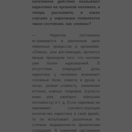
негативное действие оказывают
наркотики на организм человека, а
теперь расскажите, в каких
случаях у наркомана появляется
такое состояние, как «ломка»?
— Наркотик постепенно
встраивается в различные цепи
обменных процессов в организме.
«Ломка», или абстиненция, является
явным признаком того, что человек
уже болен наркоманией. В
отсутствие очередной дозы
наркотика у человека возникают
головные боли, ломота в руках и
ногах, резкая слабость, изменение
оттенка кожных покровов (сухость
кожи или, наоборот, обильная
потливость) и т. д. Если наркоман не
принимает соответствующее
количество наркотика в своё время,
то он испытывает различные по
степени выраженности физические
страдания. А снижение настроения