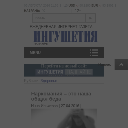
06 АВГУСТА 2026 11:53 | ЦБ
USD
80.9293
EUR
93.1901 |
|
12+
НАЗРАНЬ:
°С
Искать
ЕЖЕДНЕВНАЯ ИНТЕРНЕТ-ГАЗЕТА
MENU
Наверх
Рубрики:
Здоровье
Наркомания – это наша
общая беда
Инна Ильясова |
27.04.2016
|