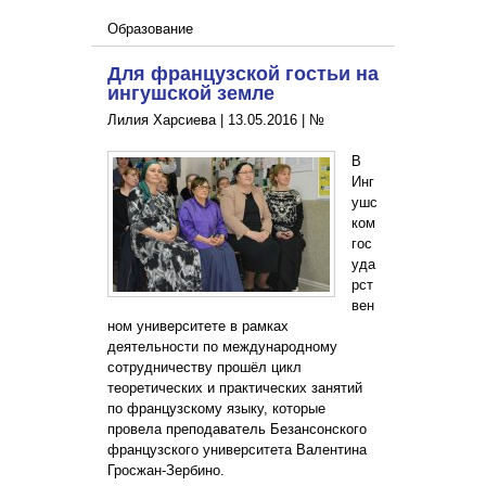
Образование
Для французской гостьи на
ингушской земле
Лилия Харсиева |
13.05.2016
|
№
В
Инг
ушс
ком
гос
уда
рст
вен
ном университете в рамках
деятельности по международному
сотрудничеству прошёл цикл
теоретических и практических занятий
по французскому языку, которые
провела преподаватель Безансонского
французского университета Валентина
Гросжан-Зербино.