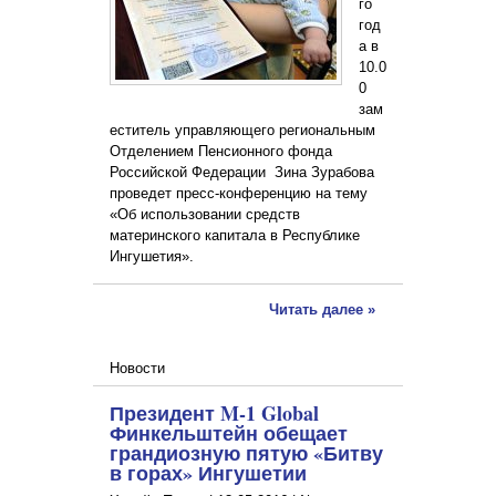
го
год
а в
10.0
0
зам
еститель управляющего региональным
Отделением Пенсионного фонда
Российской Федерации Зина Зурабова
проведет пресс-конференцию на тему
«Об использовании средств
материнского капитала в Республике
Ингушетия».
Читать далее »
Новости
Президент M-1 Global
Финкельштейн обещает
грандиозную пятую «Битву
в горах» Ингушетии