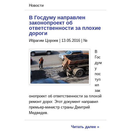
Новости
В Госдуму направлен
законопроект об
ответственности за плохие
дороги
Ибрагим Цороев |
13.05.2016
|
№
В
Гос
дум
у
пос
туп
ил
зак
онопроект об ответственности за плохой
ремонт дорог. Этот документ направил
премьер-министр страны Дмитрий
Медведев.
Читать далее »