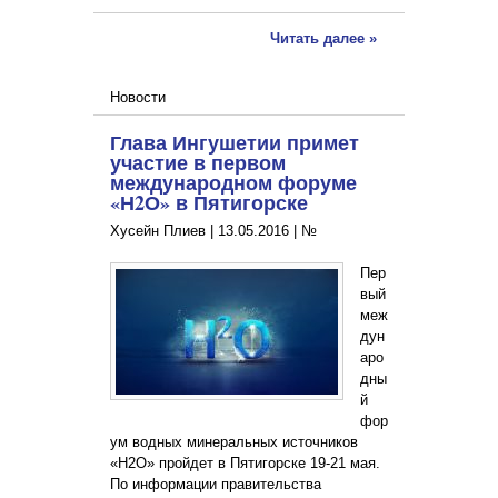
Читать далее »
Новости
Глава Ингушетии примет
участие в первом
международном форуме
«Н2О» в Пятигорске
Хусейн Плиев |
13.05.2016
|
№
Пер
вый
меж
дун
аро
дны
й
фор
ум водных минеральных источников
«H2O» пройдет в Пятигорске 19-21 мая.
По информации правительства