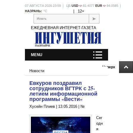
07 АВГУСТА 2026 23:59 | ЦБ
USD
81.4077
EUR
94.0585 |
|
12+
НАЗРАНЬ:
°С
Искать
ЕЖЕДНЕВНАЯ ИНТЕРНЕТ-ГАЗЕТА
MENU
Наверх
Новости
Евкуров поздравил
сотрудников ВГТРК с 25-
летием информационной
программы «Вести»
Хусейн Плиев |
13.05.2016
|
№
Сег
одн
я