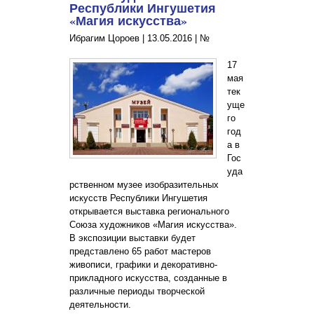
Республики Ингушетия
«Магия искусства»
Ибрагим Цороев |
13.05.2016
|
№
17
мая
тек
уще
го
год
а в
Гос
уда
рственном музее изобразительных
искусств Республики Ингушетия
открывается выставка регионального
Союза художников «Магия искусства».
В экспозиции выставки будет
представлено 65 работ мастеров
живописи, графики и декоративно-
прикладного искусства, созданные в
различные периоды творческой
деятельности.