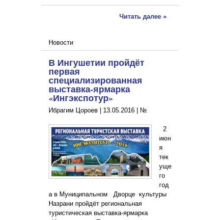
Читать далее »
Новости
В Ингушетии пройдёт
первая
специализированная
выставка-ярмарка
«Ингэкспотур»
Ибрагим Цороев |
13.05.2016
|
№
2
июн
я
тек
уще
го
год
а в Муниципальном Дворце культуры
Назрани пройдёт региональная
туристическая выставка-ярмарка