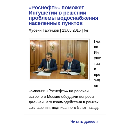
«Роснефть» поможет
Ингушетии в решении
проблемы водоснабжения
населенных пунктов
Хусейн Таргимов |
13.05.2016
|
№
Гла
ва
Инг
уше
тии
и
пре
зид
ент
компании «Роснефть» на рабочей
встрече в Москве обсудили вопросы
дальнейшего взаимодействия в рамках
соглашения, подписанного 5 лет назад.
Читать далее »