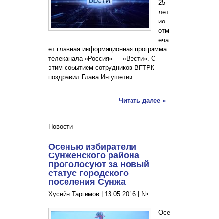
25-
лет
ие
отм
еча
ет главная информационная программа
телеканала «Россия» — «Вести». С
этим событием сотрудников ВГТРК
поздравил Глава Ингушетии.
Читать далее »
Новости
Осенью избиратели
Сунженского района
проголосуют за новый
статус городского
поселения Сунжа
Хусейн Таргимов |
13.05.2016
|
№
Осе