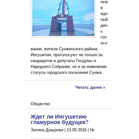
нью
в
еди
ный
ден
ь
гол
осо
вания, жители Сунженского района
Ингушетии, проголосуют не только за
кандидатов в депутаты Госдумы и
Народного Собрания, но и за изменение
статуса городского поселения Сунжа.
Читать далее »
Общество
Ждет ли Ингушетию
гламурное будущее?
Залина Дзаурова |
13.05.2016
|
№