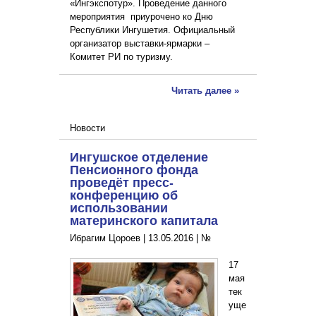
«Ингэкспотур». Проведение данного
мероприятия приурочено ко Дню
Республики Ингушетия. Официальный
организатор выставки-ярмарки –
Комитет РИ по туризму.
Читать далее »
Новости
Ингушское отделение
Пенсионного фонда
проведёт пресс-
конференцию об
использовании
материнского капитала
Ибрагим Цороев |
13.05.2016
|
№
17
мая
тек
уще