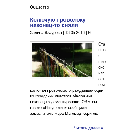
Общество
Колючую проволоку
наконец-то сняли
Залина Дзаурова |
13.05.2016
|
№
Ста
вша
я
шир
око
изв
ест
ной
колючая проволока, ограждавшая один
из городских участков Малгобека,
наконец-то демонтирована. Об этом
газете «Ингушетия» сообщили
заместитель мэра Магомед Коригов.
Читать далее »