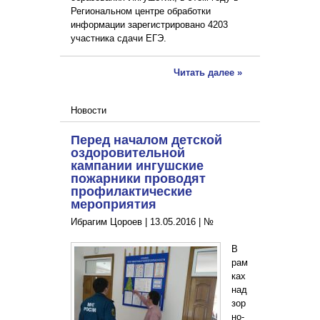
Региональном центре обработки
информации зарегистрировано 4203
участника сдачи ЕГЭ.
Читать далее »
Новости
Перед началом детской
оздоровительной
кампании ингушские
пожарники проводят
профилактические
мероприятия
Ибрагим Цороев |
13.05.2016
|
№
В
рам
ках
над
зор
но-