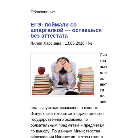
Образование
ЕГЭ: поймали со
шпаргалкой — остаешься
без аттестата
Лилия Харсиева |
13.05.2016
|
№
Счи
тан
ные
дни
ост
ают
ся
до
нач
ала выпускных экзаменов в школах.
Выпускники готовятся к сдаче единого
государственного экзамена по
обязательным предметам и предметам
по выбору. По данным Министерства
образования Ингушетии, в этом году в