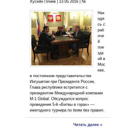
Хусейн Плиев |
13.05.2016
|
№
Нах
одя
сь с
раб
оче
й
пое
здк
ой в
Мос
кве,
в постоянном представительстве
Ингушетии при Президенте России,
Глава республики встретился с
президентом Международной компании
M-1 Global. Обсуждался вопрос
проведения 5-й «Битвы в горах» —
ежегодного турнира по боям без правил.
Читать далее »