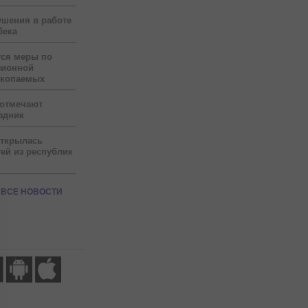
ушения в работе
бека
тся меры по
зионной
скопаемых
 отмечают
здник
открылась
ей из республик
ВСЕ НОВОСТИ