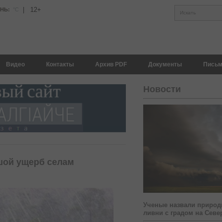
|
12+
АНЬ:
°С
Искать
Видео
Контакты
Архив PDF
Документы
Письм
Новости
шой ущерб селам
Ученые назвали природ
ливни с градом на Севе