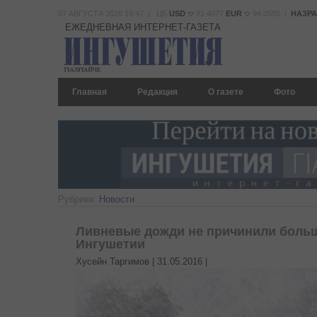
07 АВГУСТА 2026 19:47 | ЦБ
USD
81.4077
EUR
94.0585 |
НАЗР
ЕЖЕДНЕВНАЯ ИНТЕРНЕТ-ГАЗЕТА
Главная
Редакция
О газете
Фото
Рубрики:
Новости
Ливневые дожди не причинили боль
Ингушетии
Хусейн Таргимов |
31.05.2016
|