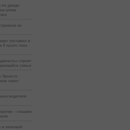
 по дзюдо
 на аллее
гасе
стрелили из
мер» поставил в
а 4 тысяч тонн
арность» строит
ждающейся семьи
р Эрнесто
юня сеанс
енка водителя
ушетии – глазами
июля
 в легковой