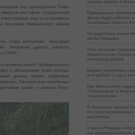
машине гранату и боеп
овещании под руководством Главы
 паводков уже сейчас сосредоточена
Передвижные приёмные
фонда будут работать в
 ответственные лица и составляются
населённых пунктов Ин
е поселения Назрановского района
На территории мэрии На
шатёр Рамадана
ях Глава республики, «благодаря
ий», Ингушетии удалось избежать
Пяти регионам Северног
и и СКФО.
правительство России 
миллиарда рублей
все основные дороги. Муниципалитеты
карту с обозначением особо опасных
Бюджет республики нед
млн рублей в год от ко
пления должны помочь оперативно
 проблемы. Паспорта всех населённых
При финансовой подде
кратчайшие сроки», — написал Юнус-
«Транснефти» в Ингуше
спорткомплекс
В Ингушетии запустят п
по учету потребленного 
расстоянии
В месяц Рамадан в Инг
час сокращен рабочий 