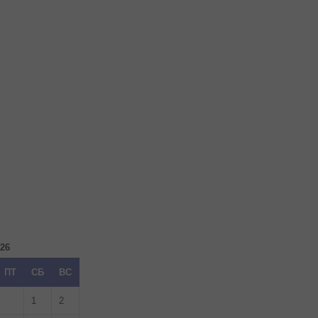
026
ПТ
СБ
ВС
1
2