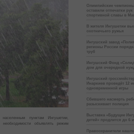
Олимпийские чемпионы
оставили отпечатки рук
спортивной славы в Ма
В жителя Ингушетии вы
охотничьего ружья
Ингушский завод «Поли
регионы России порядк
труб
Ингушский Фонд «Солид
дом для очередной ну
Ингушский гроссмейсте
Инаркиев проведёт 12 и
одновременной игры
Сбившего насмерть реб
разыскивает полиция
Выставка «Будущее Инг
населенным пунктам Ингушетии,
детей» продлится до 6 
т необходимости объявлять режим
Правоохранители нашли