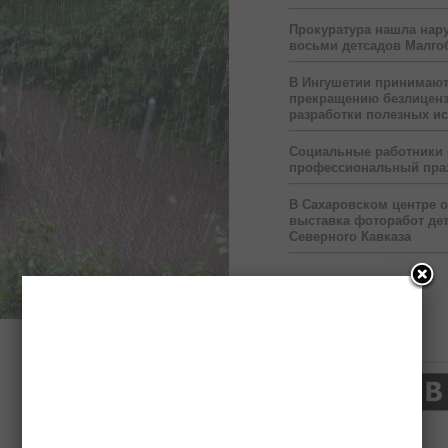
Прокуратура нашла нар
восьми детсадов Малго
В Ингушетии принимаю
прекращению безлицен
разработки полезных и
Социальные работники
профессиональный пра
В Сахаровском центре 
выставка фоторабот дет
Северного Кавказа
Нас читают