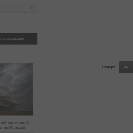
о в редакцию
Наверх
ной аномалией
рном Кавказе