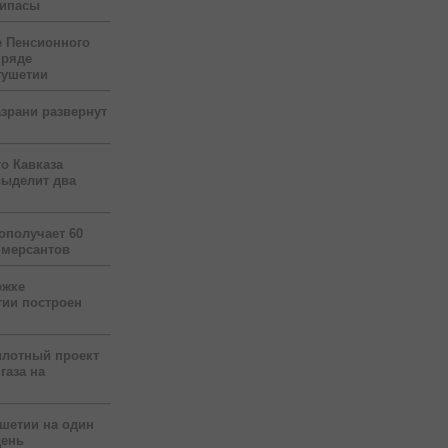
рипасы
 Пенсионного
 ряде
гушетии
зрани развернут
о Кавказа
выделит два
ополучает 60
ммерсантов
ржке
тии построен
илотный проект
газа на
ушетии на один
день