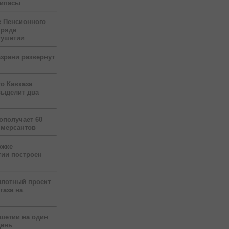
рипасы
 Пенсионного
 ряде
гушетии
зрани развернут
о Кавказа
выделит два
ополучает 60
ммерсантов
ржке
тии построен
илотный проект
газа на
ушетии на один
день