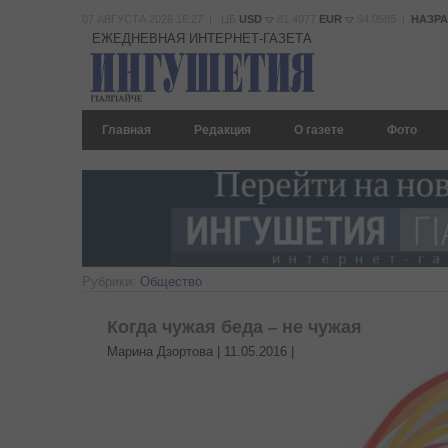
07 АВГУСТА 2026 16:27 | ЦБ
USD
81.4077
EUR
94.0585 |
НАЗР
ЕЖЕДНЕВНАЯ ИНТЕРНЕТ-ГАЗЕТА
Главная
Редакция
О газете
Фото
Рубрики:
Общество
Когда чужая беда – не чужая
Марина Дзортова |
11.05.2016
|