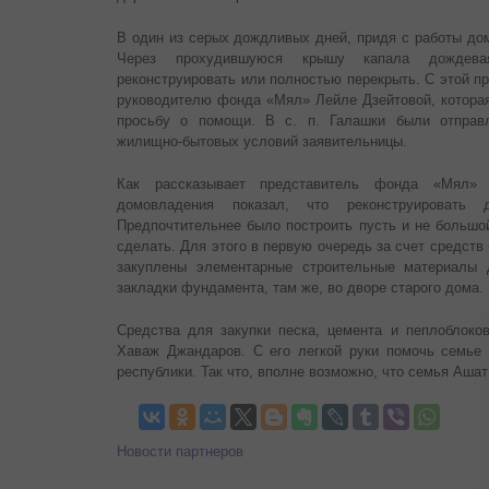
В один из серых дождливых дней, придя с работы до
Через прохудившуюся крышу капала дождев
реконструировать или полностью перекрыть. С этой п
руководителю фонда «Мял» Лейле Дзейтовой, которая
просьбу о помощи. В с. п. Галашки были отправ
жилищно-бытовых условий заявительницы.
Как рассказывает представитель фонда «Мял» 
домовладения показал, что реконструировать 
Предпочтительнее было построить пусть и не большо
сделать. Для этого в первую очередь за счет средств
закуплены элементарные строительные материалы 
закладки фундамента, там же, во дворе старого дома.
Средства для закупки песка, цемента и пеплоблоко
Хаваж Джандаров. С его легкой руки помочь семье
республики. Так что, вполне возможно, что семья Ашат
Новости партнеров