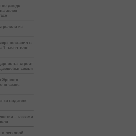
 по дзюдо
 на аллее
гасе
стрелили из
мер» поставил в
а 4 тысяч тонн
арность» строит
ждающейся семьи
р Эрнесто
юня сеанс
енка водителя
ушетии – глазами
июля
 в легковой