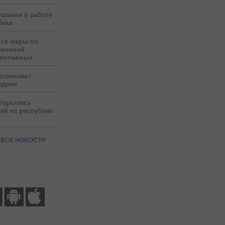
ушения в работе
бека
тся меры по
зионной
скопаемых
 отмечают
здник
открылась
ей из республик
ВСЕ НОВОСТИ