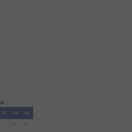
026
ПТ
СБ
ВС
1
2