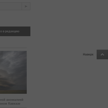
о в редакцию
Наверх
ной аномалией
рном Кавказе