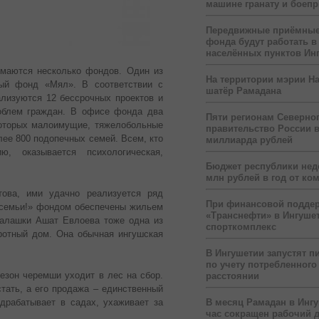
машине гранату и боеп
Передвижные приёмные
фонда будут работать в
населённых пунктов Ин
имаются несколько фондов. Один из
На территории мэрии На
ный фонд «Мял». В соответствии с
шатёр Рамадана
ализуются 12 бессрочных проектов и
облем граждан.
В офисе фонда два
Пяти регионам Северног
которых малоимущие, тяжелобольные
правительство России 
лее 800 подопечных семей. Всем, кто
миллиарда рублей
, оказывается психологическая,
Бюджет республики нед
млн рублей в год от ко
ова, ими удачно реализуется ряд
При финансовой подде
 семьи!» фондом обеспечены жильем
«Транснефти» в Ингуше
Галашки Ашат Евлоева тоже одна из
спорткомплекс
ротный дом. Она обычная ингушская
В Ингушетии запустят п
по учету потребленного 
сезон черемши уходит в лес на сбор.
расстоянии
тать, а его продажа – единственный
В месяц Рамадан в Инг
драбатывает в садах, ухаживает за
час сокращен рабочий 