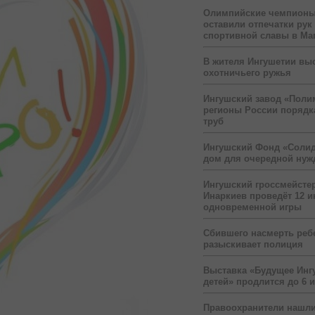
Олимпийские чемпионы
оставили отпечатки рук
спортивной славы в Ма
В жителя Ингушетии вы
охотничьего ружья
Ингушский завод «Поли
регионы России порядк
труб
Ингушский Фонд «Солид
дом для очередной ну
Ингушский гроссмейсте
Инаркиев проведёт 12 и
одновременной игры
Сбившего насмерть реб
разыскивает полиция
Выставка «Будущее Инг
детей» продлится до 6 
Правоохранители нашли