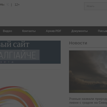
|
12+
АНЬ:
°С
Искать
Видео
Контакты
Архив PDF
Документы
Письм
Новости
Ученые назвали природ
ливни с градом на Севе