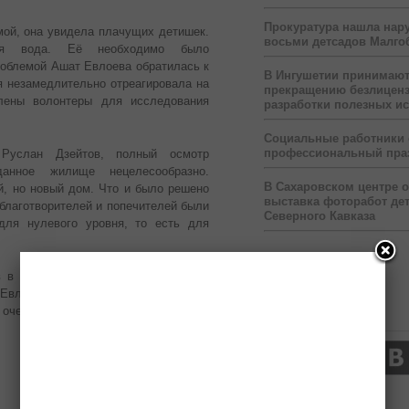
Прокуратура нашла нар
мой, она увидела плачущих детишек.
восьми детсадов Малго
ая вода. Её необходимо было
роблемой Ашат Евлоева обратилась к
В Ингушетии принимаю
 незамедлительно отреагировала на
прекращению безлицен
лены волонтеры для исследования
разработки полезных и
Социальные работники
профессиональный пра
Руслан Дзейтов, полный осмотр
данное жилище нецелесообразно.
В Сахаровском центре 
й, но новый дом. Что и было решено
выставка фоторабот дет
 благотворителей и попечителей были
Северного Кавказа
для нулевого уровня, то есть для
в в нужном количестве предоставил
 Евлоевых взялись и другие жители
 очень скоро отметит новоселье.
Нас читают