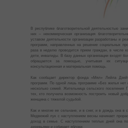
В республике благотворительной деятельностью зан
них – некоммерческая организация благотворитель
уставом деятельности организации разработаны и ре
программ, направленных на решение социальных пр
раза в неделю проводится прием граждан, в числе 
дети, инвалиды. В базу данных организации входят бо
обращается за помощью, учитывая их ситуацию
консультационная и материальная помощь.
Как сообщает директор фонда «Мял» Лейла Дзейт
программ. По одной лишь программе «Без жилья нет
несколько семей. Жительница сельского поселения 
тех, кто получила возможность построить новый доб
женщина с тяжелой судьбой.
Как и многие ее сельчане, и в снег, и в дождь она в 
Медвежий лук с наступлением весны начинает прорас
доход в семье. С наступлением теплых дней она по
деревьями и собирает яблоки.