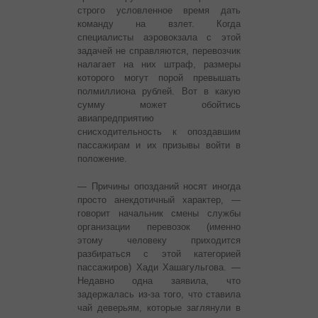
строго условленное время дать
команду на взлет. Когда
специалисты аэровокзала с этой
задачей не справляются, перевозчик
налагает на них штраф, размеры
которого могут порой превышать
полмиллиона рублей. Вот в какую
сумму может обойтись
авиапредприятию
снисходительность к опоздавшим
пассажирам и их призывы войти в
положение.
— Причины опозданий носят иногда
просто анекдотичный характер, —
говорит начальник смены службы
организации перевозок (именно
этому человеку приходится
разбираться с этой категорией
пассажиров) Хади Хашагульгова. —
Недавно одна заявила, что
задержалась из-за того, что ставила
чай деверьям, которые заглянули в