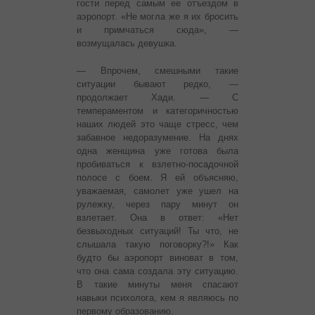
гости перед самым ее отъездом в
аэропорт. «Не могла же я их бросить
и примчаться сюда», —
возмущалась девушка.
— Впрочем, смешными такие
ситуации бывают редко, —
продолжает Хади. — С
темпераментом и категоричностью
наших людей это чаще стресс, чем
забавное недоразумение. На днях
одна женщина уже готова была
пробиваться к взлетно-посадочной
полосе с боем. Я ей объясняю,
уважаемая, самолет уже ушел на
рулежку, через пару минут он
взлетает. Она в ответ: «Нет
безвыходных ситуаций! Ты что, не
слышала такую поговорку?!» Как
будто бы аэропорт виноват в том,
что она сама создала эту ситуацию.
В такие минуты меня спасают
навыки психолога, кем я являюсь по
первому образованию.