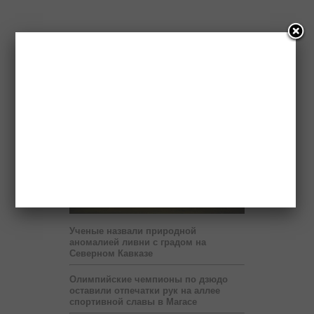
Новости
Ученые назвали природной
аномалией ливни с градом на
Северном Кавказе
Олимпийские чемпионы по дзюдо
оставили отпечатки рук на аллее
спортивной славы в Магасе