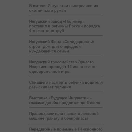
В жителя Ингушетии выстрелили из
охотничьего ружья
Ингушский завод «Полимер»
поставил в регионы России порядка
4 тысяч тонн труб
Ингушский Фонд «Солидарность»
строит дом для очередной
нуждающейся семьи
Ингушский гроссмейстер Эрнесто
Инаркиев проведёт 12 июня сеанс
одновременной игры
Сбившего насмерть ребенка водителя
разыскивает полиция
Выставка «Будущее Ингушетии –
глазами детей» продлится до 6 июля
Правоохранители нашли в легковой
машине гранату и боеприпасы
Передвижные приёмные Пенсионного