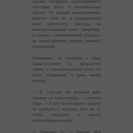
случае опоздания несостоявшийся
пассажир несет и материальные
убытки. Не каждый авиаперевозчик
берется хотя бы в определенной
мере восполнять расходы на
неиспользованный билет. Например,
в случае с авиакомпанией «Победа»
не предусмотрено вообще никакого
возмещения.
Связавшись по телефону с Хади
Хашагульговой по завершении
смены, я поинтересовался, много ли
было опоздавших в день нашей
беседы.
— К счастью, на дневной рейс
таковых не было вообще, — сказала
Хади. — А вот на вечерний к вылету
не прибыло 7 человек. Они не то
чтобы опоздали, а просто
проигнорировали рейс.
— Удивляет то, — говорит моя