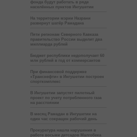
фонда будут работать в ряде
населённых пунктов Ингушетии
На территории мэрии Назрани
развернут шатёр Рамадана
Пяти регионам Северного Кавказа
правительство России выделит два
миллиарда рублей
Бюджет республики недополучает 60
млн рублей в год от коммерсантов
При финансовой поддержке
«Транснефти» в Ингушетии построен
спорткомплекс
В Ингушетии запустят пилотный
проект по учету потребленного газа
на расстоянии
В месяц Рамадан в Ингушетии на
один час сокращен рабочий день
Прокуратура нашла нарушения в
работе восьми детсадов Малгобека