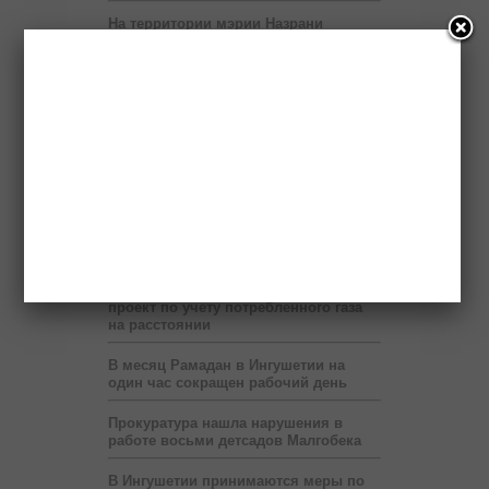
На территории мэрии Назрани
развернут шатёр Рамадана
Пяти регионам Северного Кавказа
правительство России выделит два
миллиарда рублей
Бюджет республики недополучает 60
млн рублей в год от коммерсантов
При финансовой поддержке
«Транснефти» в Ингушетии построен
спорткомплекс
В Ингушетии запустят пилотный
проект по учету потребленного газа
на расстоянии
В месяц Рамадан в Ингушетии на
один час сокращен рабочий день
Прокуратура нашла нарушения в
работе восьми детсадов Малгобека
В Ингушетии принимаются меры по