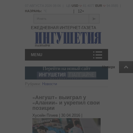
07 АВГУСТА 2026 08:06 | ЦБ
USD
81.4077
EUR
94.0585 |
|
12+
НАЗРАНЬ:
°С
Искать
ЕЖЕДНЕВНАЯ ИНТЕРНЕТ-ГАЗЕТА
MENU
Наверх
Рубрики:
Новости
«Ангушт» выиграл у
«Алании» и укрепил свои
позиции
Хусейн Плиев |
30.04.2016
|