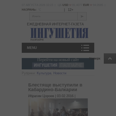
07 АВГУСТА 2026 10:23 | ЦБ
USD
81.4077
EUR
94.0585 |
|
12+
НАЗРАНЬ:
°С
Искать
ЕЖЕДНЕВНАЯ ИНТЕРНЕТ-ГАЗЕТА
MENU
Наверх
Рубрики:
Культура
,
Новости
Блестяще выступили в
Кабардино-Балкарии
Ибрагим Цороев |
03.02.2016
|