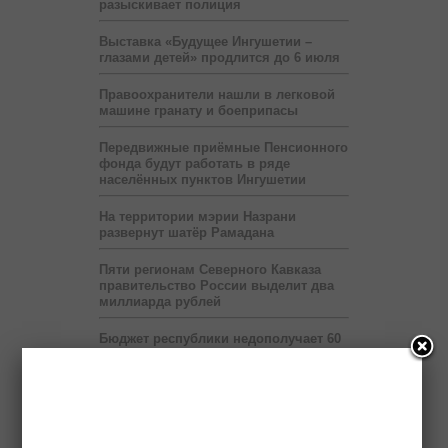
разыскивает полиция
Выставка «Будущее Ингушетии –
глазами детей» продлится до 6 июля
Правоохранители нашли в легковой
машине гранату и боеприпасы
Передвижные приёмные Пенсионного
фонда будут работать в ряде
населённых пунктов Ингушетии
На территории мэрии Назрани
развернут шатёр Рамадана
Пяти регионам Северного Кавказа
правительство России выделит два
миллиарда рублей
Бюджет республики недополучает 60
млн рублей в год от коммерсантов
При финансовой поддержке
«Транснефти» в Ингушетии построен
спорткомплекс