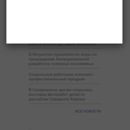
В Ингушетии запустят пилотный
проект по учету потребленного газа
на расстоянии
В месяц Рамадан в Ингушетии на
один час сокращен рабочий день
Прокуратура нашла нарушения в
работе восьми детсадов Малгобека
В Ингушетии принимаются меры по
прекращению безлицензионной
разработки полезных ископаемых
Социальные работники отмечают
профессиональный праздник
В Сахаровском центре открылась
выставка фоторабот детей из
республик Северного Кавказа
ВСЕ НОВОСТИ