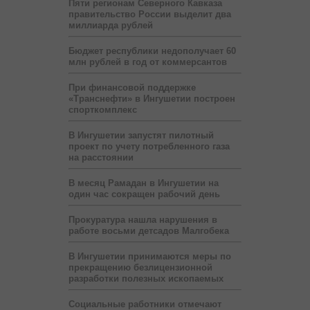
Пяти регионам Северного Кавказа
правительство России выделит два
миллиарда рублей
Бюджет республики недополучает 60
млн рублей в год от коммерсантов
При финансовой поддержке
«Транснефти» в Ингушетии построен
спорткомплекс
В Ингушетии запустят пилотный
проект по учету потребленного газа
на расстоянии
В месяц Рамадан в Ингушетии на
один час сокращен рабочий день
Прокуратура нашла нарушения в
работе восьми детсадов Малгобека
В Ингушетии принимаются меры по
прекращению безлицензионной
разработки полезных ископаемых
Социальные работники отмечают