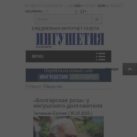
07 АВГУСТА 2026 20:55 | ЦБ
USD
81.4077
EUR
94.0585 |
|
12+
НАЗРАНЬ:
°С
Искать
ЕЖЕДНЕВНАЯ ИНТЕРНЕТ-ГАЗЕТА
MENU
Наверх
Рубрики:
Общество
«Болгарская роза» у
ингушского долгожителя
Зелимхан Евлоев |
30.10.2015
|