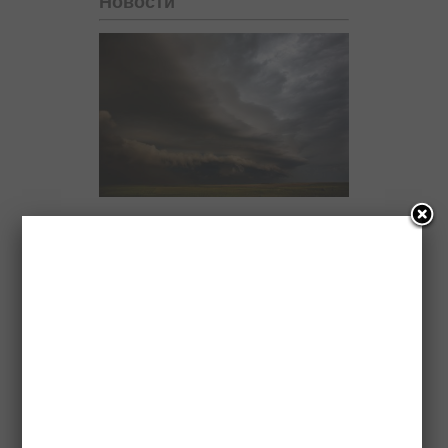
Новости
Ученые назвали природной
аномалией ливни с градом на
Северном Кавказе
Олимпийские чемпионы по дзюдо
оставили отпечатки рук на аллее
спортивной славы в Магасе
В жителя Ингушетии выстрелили из
охотничьего ружья
Ингушский завод «Полимер»
поставил в регионы России порядка
4 тысяч тонн труб