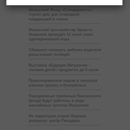
Ингушский Фонд «Солидарность»
строит дом для очередной
нуждающейся семьи
Ингушский гроссмейстер Эрнесто
Инаркиев проведёт 12 июня сеанс
одновременной игры
Сбившего насмерть ребенка водителя
разыскивает полиция
Выставка «Будущее Ингушетии –
глазами детей» продлится до 6 июля
Правоохранители нашли в легковой
машине гранату и боеприпасы
Передвижные приёмные Пенсионного
фонда будут работать в ряде
населённых пунктов Ингушетии
На территории мэрии Назрани
развернут шатёр Рамадана