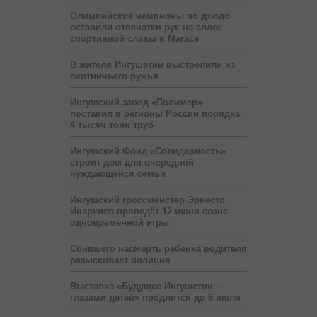
Олимпийские чемпионы по дзюдо
оставили отпечатки рук на аллее
спортивной славы в Магасе
В жителя Ингушетии выстрелили из
охотничьего ружья
Ингушский завод «Полимер»
поставил в регионы России порядка
4 тысяч тонн труб
Ингушский Фонд «Солидарность»
строит дом для очередной
нуждающейся семьи
Ингушский гроссмейстер Эрнесто
Инаркиев проведёт 12 июня сеанс
одновременной игры
Сбившего насмерть ребенка водителя
разыскивает полиция
Выставка «Будущее Ингушетии –
глазами детей» продлится до 6 июля