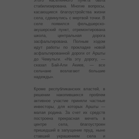
этого населенного пункта была
стабилизирована. Многие вопросы,
касающиеся благоустройства жизни
села, сдвинулись с мертвой точки. В
селе появился фельдшерско-
акушерский пункт, отремонтирована
школа, центральная дорога
засфальтирована. Полным ходом
идут работы по прокладке новой
асфальтированной дороги от Аршты
до Чемульги. «На эту дорогу, —
сказал Бай-Али Акиев, — все
сельчане возлагают большие
надежды».
Кроме республиканских властей, в
решении накопившихся проблем
активное участие приняли частные
инвесторы, для которых Аршты —
малая родина. За счет их средств
построена прекрасная мечеть в
центре села, благоустроен
пришедший в запущение пруд, ныне
ставший украшением села и