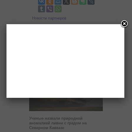
Новости партнеров
Новости
Ученые назвали природной
аномалией ливни с градом на
Северном Кавказе