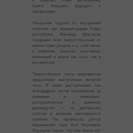
и пожелал этому населенному
пункту большого будущего и
процветания.
Начальник отдела по внутренней
политике при администрации Главы
республики Магомед Шовхалов
поздравил всех присутствующих от
имени главы региона и от себя лично
с юбилеем, пожелал позитивных
изменений в жизни как села, так и
его жителей.
Торжественную часть мероприятия
продолжили выступления жителей
села. В своих выступлениях они
благодарили гостей мероприятия за
внимание и пожелания,
республиканское и районное
руководство — за деятельное
участие в решении накопившихся
проблем. Так, профессор, доктор
медицинских наук Али Нохчоевич
Ферзаули сказал, что уже много лет