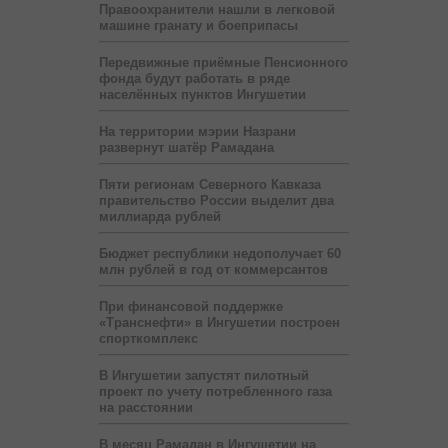
Правоохранители нашли в легковой
машине гранату и боеприпасы
Передвижные приёмные Пенсионного
фонда будут работать в ряде
населённых пунктов Ингушетии
На территории мэрии Назрани
развернут шатёр Рамадана
Пяти регионам Северного Кавказа
правительство России выделит два
миллиарда рублей
Бюджет республики недополучает 60
млн рублей в год от коммерсантов
При финансовой поддержке
«Транснефти» в Ингушетии построен
спорткомплекс
В Ингушетии запустят пилотный
проект по учету потребленного газа
на расстоянии
В месяц Рамадан в Ингушетии на