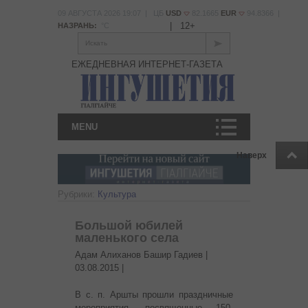
09 АВГУСТА 2026 19:07 | ЦБ
USD
82.1665
EUR
94.8366 |
|
12+
НАЗРАНЬ:
°С
Искать
ЕЖЕДНЕВНАЯ ИНТЕРНЕТ-ГАЗЕТА
MENU
Наверх
Рубрики:
Культура
Большой юбилей
маленького села
Адам Алиханов Башир Гадиев |
03.08.2015
|
В с. п. Аршты прошли праздничные
мероприятия, посвященные 150-