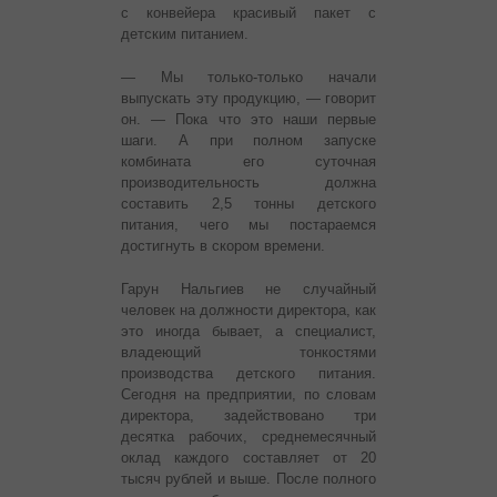
с конвейера красивый пакет с
детским питанием.
— Мы только-только начали
выпускать эту продукцию, — говорит
он. — Пока что это наши первые
шаги. А при полном запуске
комбината его суточная
производительность должна
составить 2,5 тонны детского
питания, чего мы постараемся
достигнуть в скором времени.
Гарун Нальгиев не случайный
человек на должности директора, как
это иногда бывает, а специалист,
владеющий тонкостями
производства детского питания.
Сегодня на предприятии, по словам
директора, задействовано три
десятка рабочих, среднемесячный
оклад каждого составляет от 20
тысяч рублей и выше. После полного