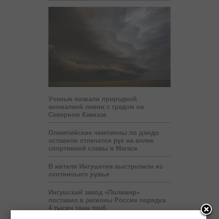
Ученые назвали природной
аномалией ливни с градом на
Северном Кавказе
Олимпийские чемпионы по дзюдо
оставили отпечатки рук на аллее
спортивной славы в Магасе
В жителя Ингушетии выстрелили из
охотничьего ружья
Ингушский завод «Полимер»
поставил в регионы России порядка
4 тысяч тонн труб