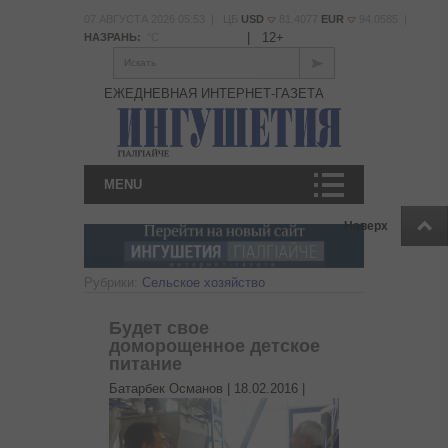
07 АВГУСТА 2026 05:53 | ЦБ
USD
81.4077
EUR
94.0585 |
|
12+
НАЗРАНЬ:
°С
Искать
ЕЖЕДНЕВНАЯ ИНТЕРНЕТ-ГАЗЕТА
MENU
Наверх
Рубрики:
Сельское хозяйство
Будет свое
доморощенное детское
питание
Батарбек Османов |
18.02.2016
|