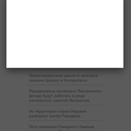
Ингушский Фонд «Солидарность»
строит дом для очередной
нуждающейся семьи
Ингушский гроссмейстер Эрнесто
Инаркиев проведёт 12 июня сеанс
одновременной игры
Сбившего насмерть ребенка водителя
разыскивает полиция
Выставка «Будущее Ингушетии –
глазами детей» продлится до 6 июля
Правоохранители нашли в легковой
машине гранату и боеприпасы
Передвижные приёмные Пенсионного
фонда будут работать в ряде
населённых пунктов Ингушетии
На территории мэрии Назрани
развернут шатёр Рамадана
Пяти регионам Северного Кавказа