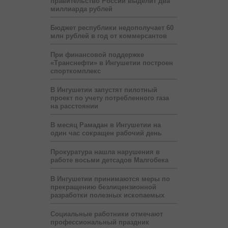
правительство России выделит два
миллиарда рублей
Бюджет республики недополучает 60
млн рублей в год от коммерсантов
При финансовой поддержке
«Транснефти» в Ингушетии построен
спорткомплекс
В Ингушетии запустят пилотный
проект по учету потребленного газа
на расстоянии
В месяц Рамадан в Ингушетии на
один час сокращен рабочий день
Прокуратура нашла нарушения в
работе восьми детсадов Малгобека
В Ингушетии принимаются меры по
прекращению безлицензионной
разработки полезных ископаемых
Социальные работники отмечают
профессиональный праздник