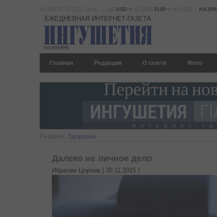
09 АВГУСТА 2026 16:42 | ЦБ
USD
82.1665
EUR
94.8366 |
НАЗР
ЕЖЕДНЕВНАЯ ИНТЕРНЕТ-ГАЗЕТА
Главная
Редакция
О газете
Фото
Рубрики:
Здоровье
Далеко не личное дело
Ибрагим Цороев |
30.11.2015
|