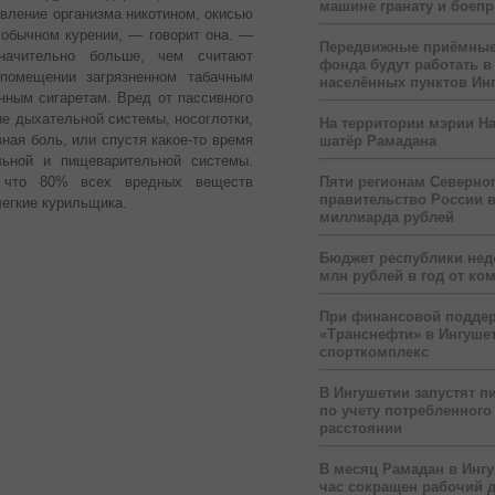
машине гранату и боеп
авление организма никотином, окисью
 обычном курении, — говорит она. —
Передвижные приёмные
начительно больше, чем считают
фонда будут работать в
 помещении загрязненном табачным
населённых пунктов Ин
нным сигаретам. Вред от пассивного
е дыхательной системы, носоглотки,
На территории мэрии На
ная боль, или спустя какое-то время
шатёр Рамадана
льной и пищеварительной системы.
Пяти регионам Северног
, что 80% всех вредных веществ
правительство России 
легкие курильщика.
миллиарда рублей
Бюджет республики нед
млн рублей в год от ко
При финансовой подде
«Транснефти» в Ингуше
спорткомплекс
В Ингушетии запустят п
по учету потребленного 
расстоянии
В месяц Рамадан в Инг
час сокращен рабочий 