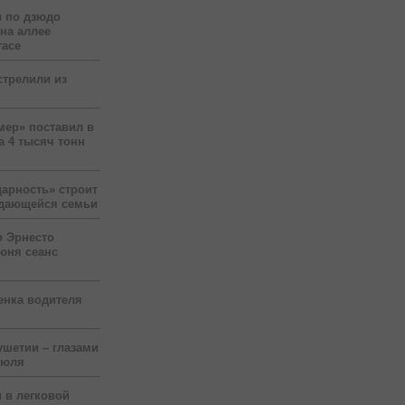
 по дзюдо
 на аллее
гасе
стрелили из
мер» поставил в
а 4 тысяч тонн
арность» строит
ждающейся семьи
р Эрнесто
юня сеанс
енка водителя
ушетии – глазами
июля
 в легковой