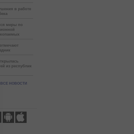
ушения в работе
бека
тся меры по
зионной
скопаемых
 отмечают
здник
открылась
ей из республик
ВСЕ НОВОСТИ