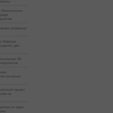
рипасы
 Пенсионного
 ряде
гушетии
зрани развернут
о Кавказа
выделит два
ополучает 60
ммерсантов
ржке
тии построен
илотный проект
газа на
ушетии на один
день