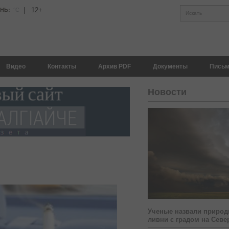
|
12+
АНЬ:
°С
Искать
Видео
Контакты
Архив PDF
Документы
Письм
Новости
Ученые назвали природ
ливни с градом на Севе