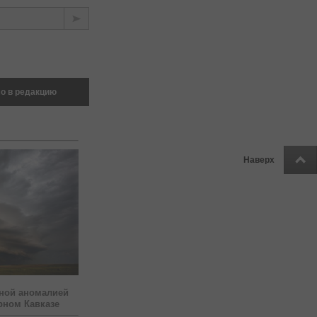
о в редакцию
Наверх
ной аномалией
рном Кавказе