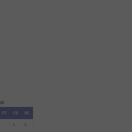
026
ПТ
СБ
ВС
1
2