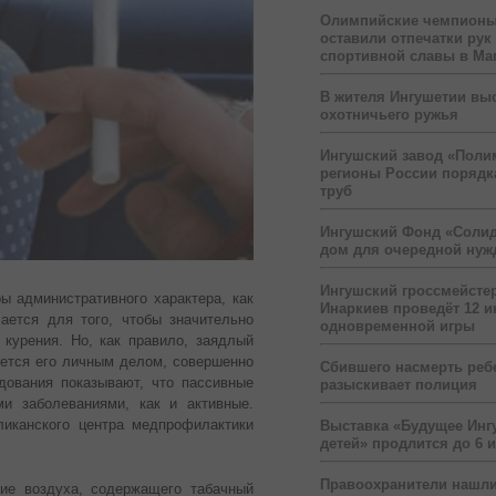
Олимпийские чемпионы
оставили отпечатки рук
спортивной славы в Ма
В жителя Ингушетии вы
охотничьего ружья
Ингушский завод «Поли
регионы России порядк
труб
Ингушский Фонд «Солид
дом для очередной ну
Ингушский гроссмейсте
 административного характера, как
Инаркиев проведёт 12 и
ается для того, чтобы значительно
одновременной игры
 курения.
Но, как правило, заядлый
яется его личным делом, совершенно
Сбившего насмерть реб
ования показывают, что пассивные
разыскивает полиция
и заболеваниями, как и активные.
ликанского центра медпрофилактики
Выставка «Будущее Инг
детей» продлится до 6 
Правоохранители нашли
ие воздуха, содержащего табачный