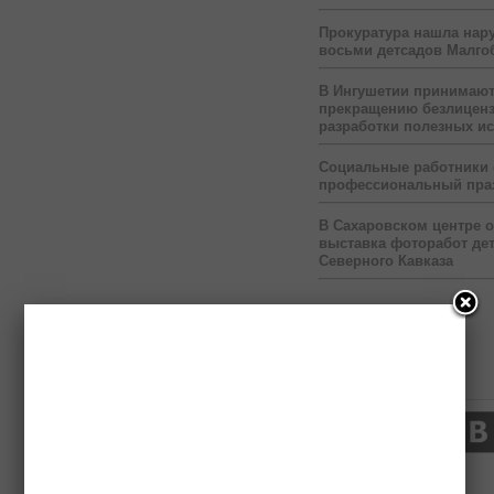
Прокуратура нашла нар
восьми детсадов Малго
В Ингушетии принимаю
прекращению безлицен
разработки полезных и
Социальные работники
профессиональный пра
В Сахаровском центре 
выставка фоторабот дет
Северного Кавказа
Нас читают