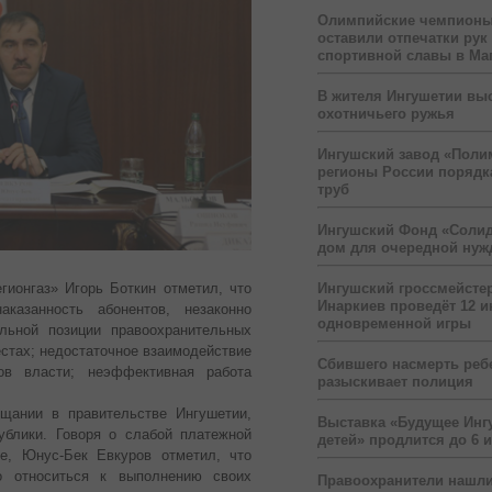
Олимпийские чемпионы
оставили отпечатки рук
спортивной славы в Ма
В жителя Ингушетии вы
охотничьего ружья
Ингушский завод «Поли
регионы России порядк
труб
Ингушский Фонд «Солид
дом для очередной ну
гионгаз» Игорь Боткин отметил, что
Ингушский гроссмейсте
Инаркиев проведёт 12 и
казанность абонентов, незаконно
одновременной игры
льной позиции правоохранительных
естах; недостаточное взаимодействие
Сбившего насмерть реб
ов власти; неэффективная работа
разыскивает полиция
щании в правительстве Ингушетии,
Выставка «Будущее Инг
ублики. Говоря о слабой платежной
детей» продлится до 6 
не, Юнус-Бек Евкуров отметил, что
о относиться к выполнению своих
Правоохранители нашли