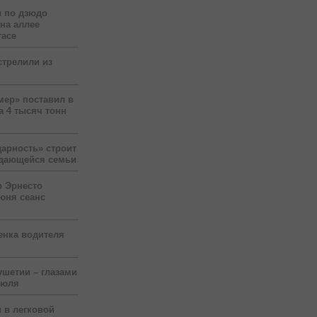
 по дзюдо
 на аллее
гасе
стрелили из
мер» поставил в
а 4 тысяч тонн
арность» строит
ждающейся семьи
р Эрнесто
юня сеанс
енка водителя
ушетии – глазами
июля
 в легковой