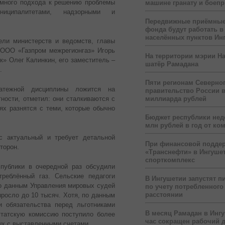
емного подхода к решению проблемы
машине гранату и боеп
иципалитетами, надзорными и
Передвижные приёмные
фонда будут работать в
населённых пунктов Ин
ели министерств и ведомств, главы
 ООО «Газпром межрегионгаз» Игорь
На территории мэрии На
к» Олег Калинкин, его заместитель –
шатёр Рамадана
.
Пяти регионам Северног
атежной дисциплины ложится на
правительство России 
ности, отметил: они сталкиваются с
миллиарда рублей
ях разнятся с теми, которые обычно
Бюджет республики нед
млн рублей в год от ко
с актуальный и требует детальной
При финансовой подде
торон.
«Транснефти» в Ингуше
спорткомплекс
публики в очередной раз обсудили
треблённый газ. Сельские педагоги
В Ингушетии запустят п
о данным Управления мировых судей
по учету потребленного 
расстоянии
росло до 10 тысяч. Хотя, по данным
и обязательства перед льготниками
В месяц Рамадан в Инг
утатскую комиссию поступило более
час сокращен рабочий 
ых с выставленными счетами.