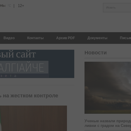
|
12+
АНЬ:
°С
Искать
Видео
Контакты
Архив PDF
Документы
Письм
Новости
 на жестком контроле
Ученые назвали природ
ливни с градом на Севе