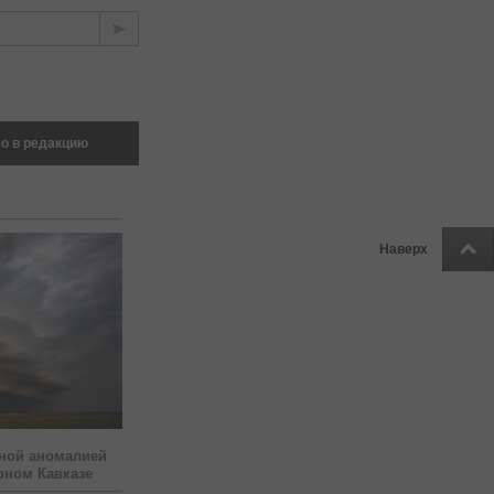
о в редакцию
Наверх
ной аномалией
рном Кавказе