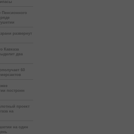
рипасы
 Пенсионного
 ряде
гушетии
зрани развернут
о Кавказа
выделит два
ополучает 60
ммерсантов
ржке
тии построен
илотный проект
газа на
ушетии на один
день