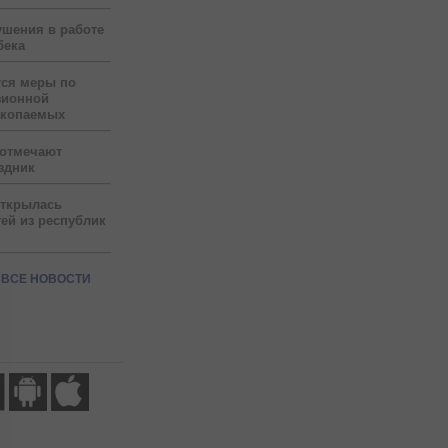
ушения в работе
бека
тся меры по
зионной
скопаемых
 отмечают
здник
открылась
ей из республик
ВСЕ НОВОСТИ