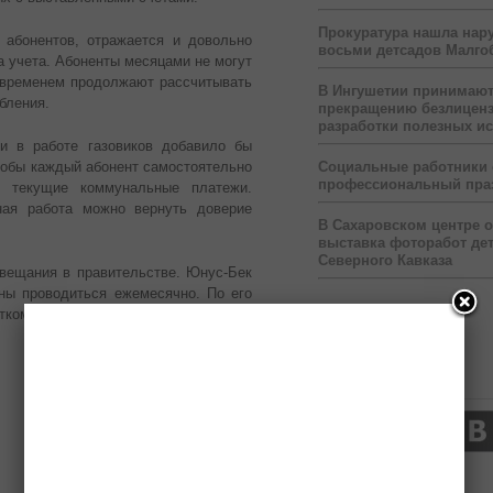
Прокуратура нашла нар
 абонентов, отражается и довольно
восьми детсадов Малго
а учета. Абоненты месяцами не могут
м временем продолжают рассчитывать
В Ингушетии принимаю
бления.
прекращению безлицен
разработки полезных и
ти в работе газовиков добавило бы
тобы каждый абонент самостоятельно
Социальные работники
профессиональный пра
ь текущие коммунальные платежи.
ная работа можно вернуть доверие
В Сахаровском центре 
выставка фоторабот дет
Северного Кавказа
овещания в правительстве. Юнус-Бек
ны проводиться ежемесячно. По его
тком контроле, что позволит навести
Нас читают