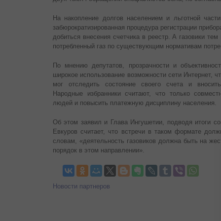
На накопление долгов населением и льготной части
забюрократизированная процедура регистрации прибор
добиться внесения счетчика в реестр. А газовики те
потребленный газ по существующим нормативам потре
По мнению депутатов, прозрачности и объективнос
широкое использование возможности сети Интернет, ч
мог отследить состояние своего счета и вносит
Народные избранники считают, что только совмест
людей и повысить платежную дисциплину населения.
Об этом заявил и Глава Ингушетии, подводя итоги с
Евкуров считает, что встречи в таком формате долж
словам, «деятельность газовиков должна быть на жес
порядок в этом направлении».
Новости партнеров