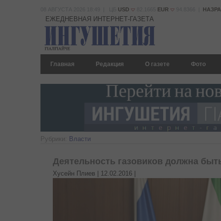
08 АВГУСТА 2026 18:49 | ЦБ
USD
82.1665
EUR
94.8366 |
НАЗР
ЕЖЕДНЕВНАЯ ИНТЕРНЕТ-ГАЗЕТА
Главная
Редакция
О газете
Фото
Рубрики:
Власти
Деятельность газовиков должна быть
Хусейн Плиев |
12.02.2016
|