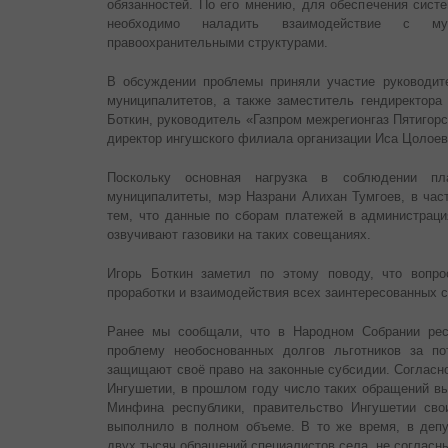
обязанностей. По его мнению, для обеспечения сист
необходимо наладить взаимодействие с мун
правоохранительными структурами.
В обсуждении проблемы приняли участие руководит
муниципалитетов, а также заместитель гендиректора
Боткин, руководитель «Газпром межрегионгаз Пятигорс
директор ингушского филиала организации Иса Цолоев
Поскольку основная нагрузка в соблюдении пл
муниципалитеты, мэр Назрани Алихан Тумгоев, в част
тем, что данные по сборам платежей в администраци
озвучивают газовики на таких совещаниях.
Игорь Боткин заметил по этому поводу, что вопро
проработки и взаимодействия всех заинтересованных с
Ранее мы сообщали, что в Народном Собрании рес
проблему необоснованных долгов льготников за по
защищают своё право на законные субсидии. Согласн
Ингушетии, в прошлом году число таких обращений вы
Минфина республики, правительство Ингушетии сво
выполнило в полном объеме. В то же время, в деп
двух тысяч обращений специалистов села, не согласн