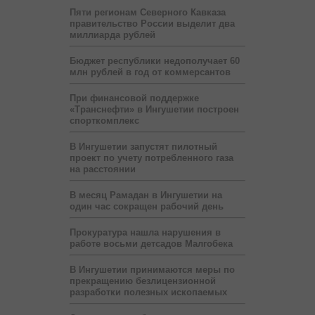
Пяти регионам Северного Кавказа
правительство России выделит два
миллиарда рублей
Бюджет республики недополучает 60
млн рублей в год от коммерсантов
При финансовой поддержке
«Транснефти» в Ингушетии построен
спорткомплекс
В Ингушетии запустят пилотный
проект по учету потребленного газа
на расстоянии
В месяц Рамадан в Ингушетии на
один час сокращен рабочий день
Прокуратура нашла нарушения в
работе восьми детсадов Малгобека
В Ингушетии принимаются меры по
прекращению безлицензионной
разработки полезных ископаемых