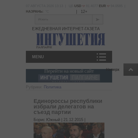
07 АВГУСТА 2026 13:13 | ЦБ
USD
81.4077
EUR
94.0585 |
|
12+
НАЗРАНЬ:
°С
Искать
ЕЖЕДНЕВНАЯ ИНТЕРНЕТ-ГАЗЕТА
MENU
Наверх
Рубрики:
Политика
Единороссы республики
избрали делегатов на
съезд партии
Борис Южный |
21.12.2015
|