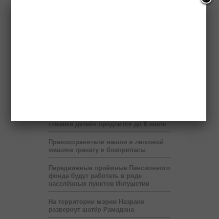
4 тысяч тонн труб
Ингушский Фонд «Солидарность»
строит дом для очередной
нуждающейся семьи
Ингушский гроссмейстер Эрнесто
Инаркиев проведёт 12 июня сеанс
одновременной игры
Сбившего насмерть ребенка водителя
разыскивает полиция
Выставка «Будущее Ингушетии –
глазами детей» продлится до 6 июля
Правоохранители нашли в легковой
машине гранату и боеприпасы
Передвижные приёмные Пенсионного
фонда будут работать в ряде
населённых пунктов Ингушетии
На территории мэрии Назрани
развернут шатёр Рамадана