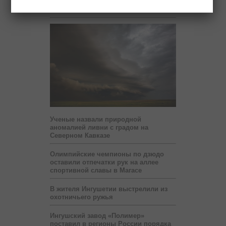
Новости
Ученые назвали природной
аномалией ливни с градом на
Северном Кавказе
Олимпийские чемпионы по дзюдо
оставили отпечатки рук на аллее
спортивной славы в Магасе
В жителя Ингушетии выстрелили из
охотничьего ружья
Ингушский завод «Полимер»
поставил в регионы России порядка