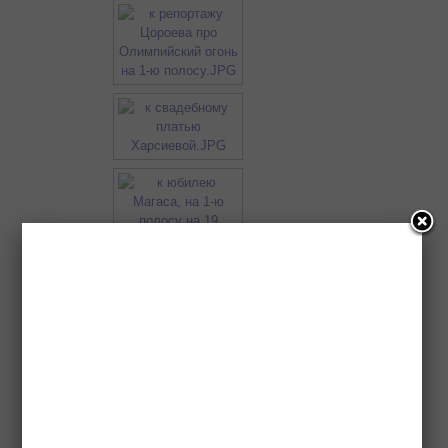
◄
1
2
3
4
►