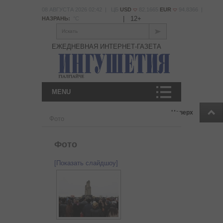
08 АВГУСТА 2026 02:42 | ЦБ
USD
82.1665
EUR
94.8366 |
|
12+
НАЗРАНЬ:
°С
Искать
ЕЖЕДНЕВНАЯ ИНТЕРНЕТ-ГАЗЕТА
MENU
Наверх
Фото
Фото
[Показать слайдшоу]