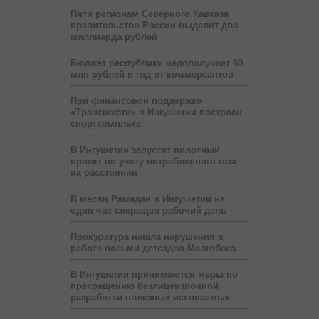
Пяти регионам Северного Кавказа
правительство России выделит два
миллиарда рублей
Бюджет республики недополучает 60
млн рублей в год от коммерсантов
При финансовой поддержке
«Транснефти» в Ингушетии построен
спорткомплекс
В Ингушетии запустят пилотный
проект по учету потребленного газа
на расстоянии
В месяц Рамадан в Ингушетии на
один час сокращен рабочий день
Прокуратура нашла нарушения в
работе восьми детсадов Малгобека
В Ингушетии принимаются меры по
прекращению безлицензионной
разработки полезных ископаемых