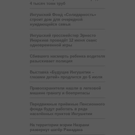
4 тысяч тонн труб
Ингушский Фонд «Солидарность»
строит дом для очередной
нуждающейся семьи
Ингушский гроссмейстер Эрнесто
Инаркиев проведёт 12 июня сеанс
одновременной игры
Сбившего насмерть ребенка водителя
разыскивает полиция
Выставка «Будущее Ингушетии –
глазами детей» продлится до 6 июля
Правоохранители нашли в легковой
машине гранату и боеприпасы
Передвижные приёмные Пенсионного
фонда будут работать в ряде
населённых пунктов Ингушетии
На территории мэрии Назрани
развернут шатёр Рамадана