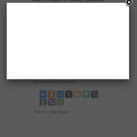
будут высажены саженцы лесных
деревьев — сказал Ахмед
Мусаевич.
Новые здания школы и больницы не
только украсят, но и зададут новый
импульс этому легендарному
населенному пункту. Будем
надеяться, что это первые ласточки,
которые откроют широкую дорогу
для государственных и частных
инвестиций в это самое
густонаселенное предгорное
поселение Ингушетии.
Новости партнеров