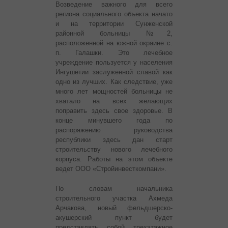
Возведение важного для всего
региона социального объекта начато
и на территории Сунженской
районной больницы №2,
расположенной на южной окраине с.
п. Галашки. Это лечебное
учреждение пользуется у населения
Ингушетии заслуженной славой как
одно из лучших. Как следствие, уже
много лет мощностей больницы не
хватало на всех желающих
поправить здесь свое здоровье. В
конце минувшего года по
распоряжению руководства
республики здесь дан старт
строительству нового лечебного
корпуса. Работы на этом объекте
ведет ООО «Стройинвесткомпани».
По словам начальника
строительного участка Ахмеда
Арчакова, новый фельдшерско-
акушерский пункт будет
представлять собой трехэтажное