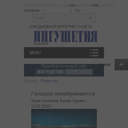
09 АВГУСТА 2026 13:52 | ЦБ
USD
82.1665
EUR
94.8366 |
|
12+
НАЗРАНЬ:
°С
Искать
ЕЖЕДНЕВНАЯ ИНТЕРНЕТ-ГАЗЕТА
MENU
Наверх
Рубрики:
Общество
Галашки преображаются
Адам Алиханов Башир Гадиев |
12.02.2016
|