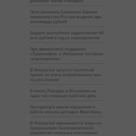
развернут шатёр Рамадана
Пяти регионам Северного Кавказа
правительство России выделит два
миллиарда рублей
Бюджет республики недополучает 60
млн рублей в год от коммерсантов
При финансовой поддержке
«Транснефти» в Ингушетии построен
спорткомплекс
В Ингушетии запустят пилотный
проект по учету потребленного газа
на расстоянии
В месяц Рамадан в Ингушетии на
один час сокращен рабочий день
Прокуратура нашла нарушения в
работе восьми детсадов Малгобека
В Ингушетии принимаются меры по
прекращению безлицензионной
разработки полезных ископаемых