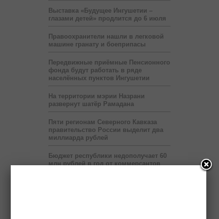
Выставка «Будущее Ингушетии –
глазами детей» продлится до 6 июля
Правоохранители нашли в легковой
машине гранату и боеприпасы
Передвижные приёмные Пенсионного
фонда будут работать в ряде
населённых пунктов Ингушетии
На территории мэрии Назрани
развернут шатёр Рамадана
Пяти регионам Северного Кавказа
правительство России выделит два
миллиарда рублей
Бюджет республики недополучает 60
млн рублей в год от коммерсантов
При финансовой поддержке
«Транснефти» в Ингушетии построен
спорткомплекс
В Ингушетии запустят пилотный