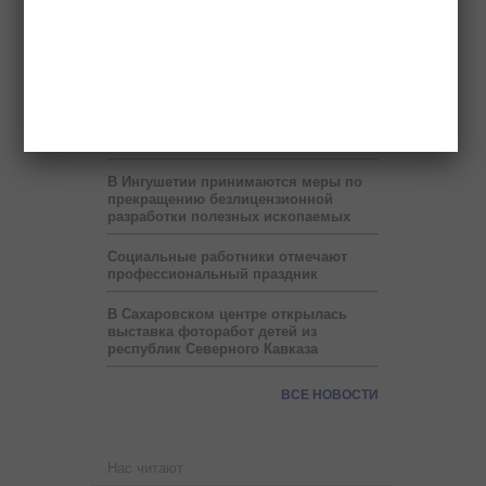
проект по учету потребленного газа
на расстоянии
В месяц Рамадан в Ингушетии на
один час сокращен рабочий день
Прокуратура нашла нарушения в
работе восьми детсадов Малгобека
В Ингушетии принимаются меры по
прекращению безлицензионной
разработки полезных ископаемых
Социальные работники отмечают
профессиональный праздник
В Сахаровском центре открылась
выставка фоторабот детей из
республик Северного Кавказа
ВСЕ НОВОСТИ
Нас читают