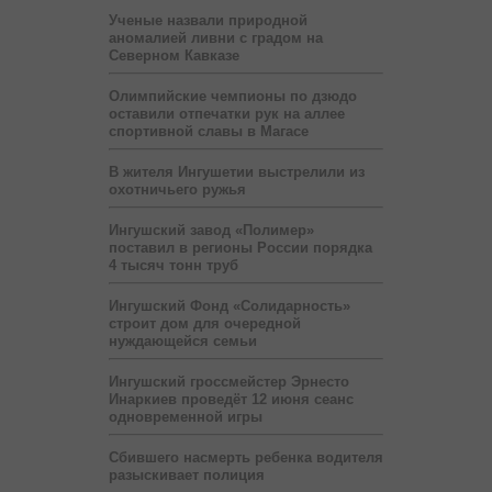
Ученые назвали природной
аномалией ливни с градом на
Северном Кавказе
Олимпийские чемпионы по дзюдо
оставили отпечатки рук на аллее
спортивной славы в Магасе
В жителя Ингушетии выстрелили из
охотничьего ружья
Ингушский завод «Полимер»
поставил в регионы России порядка
4 тысяч тонн труб
Ингушский Фонд «Солидарность»
строит дом для очередной
нуждающейся семьи
Ингушский гроссмейстер Эрнесто
Инаркиев проведёт 12 июня сеанс
одновременной игры
Сбившего насмерть ребенка водителя
разыскивает полиция