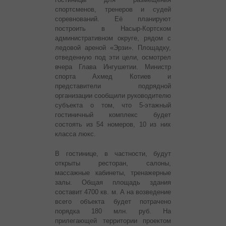
спортсменов, тренеров и судей
соревнований. Её планируют
построить в Насыр-Кортском
административном округе, рядом с
ледовой ареной «Эрзи». Площадку,
отведенную под эти цели, осмотрел
вчера Глава Ингушетии. Министр
спорта Ахмед Котиев и
представители подрядной
организации сообщили руководителю
субъекта о том, что 5-этажный
гостиничный комплекс будет
состоять из 54 номеров, 10 из них
класса люкс.
В гостинице, в частности, будут
открыты ресторан, салоны,
массажные кабинеты, тренажерные
залы. Общая площадь здания
составит 4700 кв. м. А на возведение
всего объекта будет потрачено
порядка 180 млн. руб. На
прилегающей территории проектом