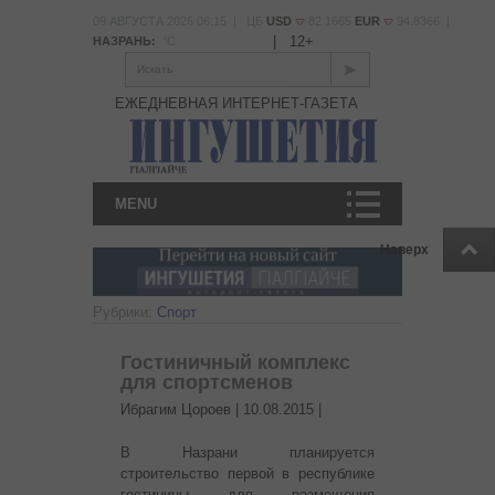
09 АВГУСТА 2026 06:15 | ЦБ
USD
82.1665
EUR
94.8366 |
|
12+
НАЗРАНЬ:
°С
Искать
ЕЖЕДНЕВНАЯ ИНТЕРНЕТ-ГАЗЕТА
MENU
Наверх
Рубрики:
Спорт
Гостиничный комплекс
для спортсменов
Ибрагим Цороев |
10.08.2015
|
В Назрани планируется
строительство первой в республике
гостиницы для размещения