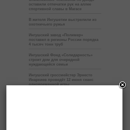
оставили отпечатки рук на аллее
спортивной славы в Магасе
В жителя Ингушетии выстрелили из
охотничьего ружья
Ингушский завод «Полимер»
поставил в регионы России порядка
4 тысяч тонн труб
Ингушский Фонд «Солидарность»
строит дом для очередной
нуждающейся семьи
Ингушский гроссмейстер Эрнесто
Инаркиев проведёт 12 июня сеанс
одновременной игры
Сбившего насмерть ребенка водителя
разыскивает полиция
Выставка «Будущее Ингушетии –
глазами детей» продлится до 6 июля
Правоохранители нашли в легковой