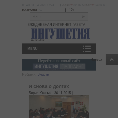
08 АВГУСТА 2026 17:24 | ЦБ
USD
82.1665
EUR
94.8366 |
|
12+
НАЗРАНЬ:
°С
Искать
ЕЖЕДНЕВНАЯ ИНТЕРНЕТ-ГАЗЕТА
MENU
Наверх
Рубрики:
Власти
И снова о долгах
Борис Южный |
30.11.2015
|