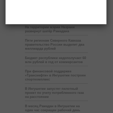
машине гранату и боеприпасы
Передвижные приёмные Пенсионного
фонда будут работать в ряде
населённых пунктов Ингушетии
На территории мэрии Назрани
развернут шатёр Рамадана
Пяти регионам Северного Кавказа
правительство России выделит два
миллиарда рублей
Бюджет республики недополучает 60
млн рублей в год от коммерсантов
При финансовой поддержке
«Транснефти» в Ингушетии построен
спорткомплекс
В Ингушетии запустят пилотный
проект по учету потребленного газа
на расстоянии
В месяц Рамадан в Ингушетии на
один час сокращен рабочий день