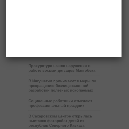
млн рублей в год от коммерсантов
При финансовой поддержке
«Транснефти» в Ингушетии построен
спорткомплекс
В Ингушетии запустят пилотный
проект по учету потребленного газа
на расстоянии
В месяц Рамадан в Ингушетии на
один час сокращен рабочий день
Прокуратура нашла нарушения в
работе восьми детсадов Малгобека
В Ингушетии принимаются меры по
прекращению безлицензионной
разработки полезных ископаемых
Социальные работники отмечают
профессиональный праздник
В Сахаровском центре открылась
выставка фоторабот детей из
республик Северного Кавказа