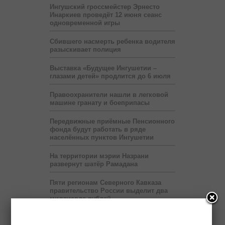
Ингушский гроссмейстер Эрнесто
Инаркиев проведёт 12 июня сеанс
одновременной игры
Сбившего насмерть ребенка водителя
разыскивает полиция
Выставка «Будущее Ингушетии –
глазами детей» продлится до 6 июля
Правоохранители нашли в легковой
машине гранату и боеприпасы
Передвижные приёмные Пенсионного
фонда будут работать в ряде
населённых пунктов Ингушетии
На территории мэрии Назрани
развернут шатёр Рамадана
Пяти регионам Северного Кавказа
правительство России выделит два
миллиарда рублей
Бюджет республики недополучает 60