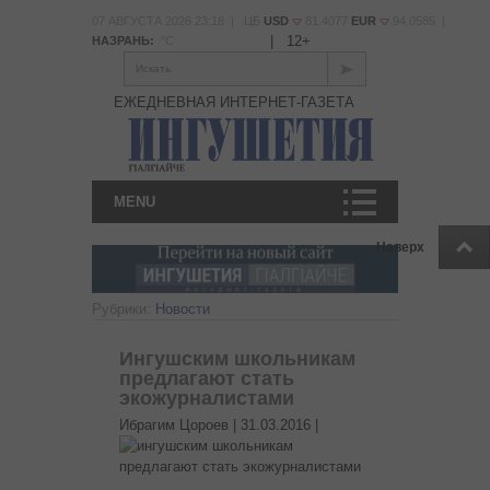
07 АВГУСТА 2026 23:18 | ЦБ
USD
81.4077
EUR
94.0585 |
|
12+
НАЗРАНЬ:
°С
Искать
ЕЖЕДНЕВНАЯ ИНТЕРНЕТ-ГАЗЕТА
MENU
Наверх
Рубрики:
Новости
Ингушским школьникам
предлагают стать
экожурналистами
Ибрагим Цороев |
31.03.2016
|