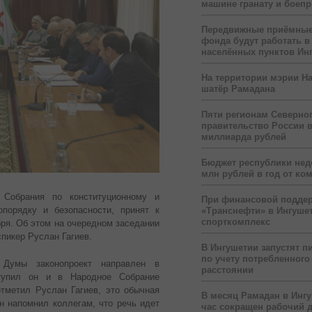
машине гранату и боеп
Передвижные приёмные
фонда будут работать в
населённых пунктов Ин
На территории мэрии На
шатёр Рамадана
Пяти регионам Северног
правительство России 
миллиарда рублей
Бюджет республики нед
млн рублей в год от ко
о Собрания по конституционному и
При финансовой подде
опорядку и безопасности, принят к
«Транснефти» в Ингуше
спорткомплекс
ря. Об этом на очередном заседании
пикер Руслан Гагиев.
В Ингушетии запустят п
по учету потребленного 
 Думы законопроект направлен в
расстоянии
ступил он и в Народное Собрание
отметил Руслан Гагиев, это обычная
В месяц Рамадан в Инг
н напомнил коллегам, что речь идет
час сокращен рабочий 