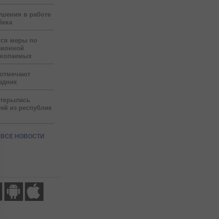
ушения в работе
бека
тся меры по
зионной
скопаемых
 отмечают
здник
открылась
ей из республик
ВСЕ НОВОСТИ