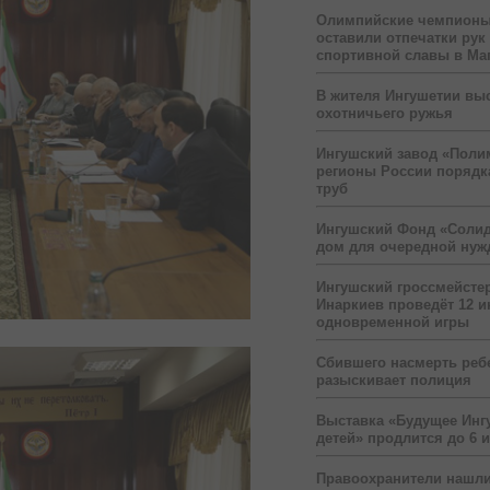
Олимпийские чемпионы
оставили отпечатки рук
спортивной славы в Ма
В жителя Ингушетии вы
охотничьего ружья
Ингушский завод «Поли
регионы России порядк
труб
Ингушский Фонд «Солид
дом для очередной ну
Ингушский гроссмейсте
Инаркиев проведёт 12 и
одновременной игры
Сбившего насмерть реб
разыскивает полиция
Выставка «Будущее Инг
детей» продлится до 6 
Правоохранители нашли