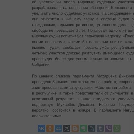
об увеличении числа мировых судебных участков
разрабатывался на основании обращения Верховного 
увеличить число судебных участков. На сегодняшний 
они относятся к низшему звену в системе судов 
гражданские, административные, уголовные дела, 
свободы не превышает 3 лет. По словам одного из авт
мировые судьи испытывают серьезную нагрузку. «Граж
всеми вопросами, какими бы сложными они ни каза
именно туда», сообщает пресс-служба республика
четырех участков должно разгрузить имеющиеся суде
правосудие более доступным и заметно повысит его 
Собрании.
По мнению спикера парламента Мухарбека Дикажев
проведена большая подготовительная работа, сопров
заинтересованными структурами. «Системная работа,
в республике, а также представители от Ингушетии 
позитивный результат в виде ожидаемого увеличе
подчеркнул Мухарбек Дикажев. Решение Государ
вероятно, состоится в ноябре. В парламенте Ингу
положительным.