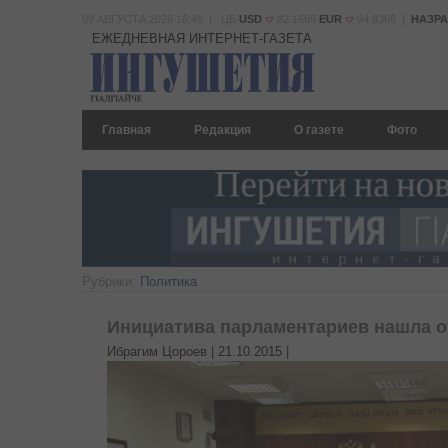
09 АВГУСТА 2026 16:49 | ЦБ
USD
82.1665
EUR
94.8366 |
НАЗР
ЕЖЕДНЕВНАЯ ИНТЕРНЕТ-ГАЗЕТА
Главная
Редакция
О газете
Фото
Рубрики:
Политика
Инициатива парламентариев нашла о
Ибрагим Цороев |
21.10.2015
|