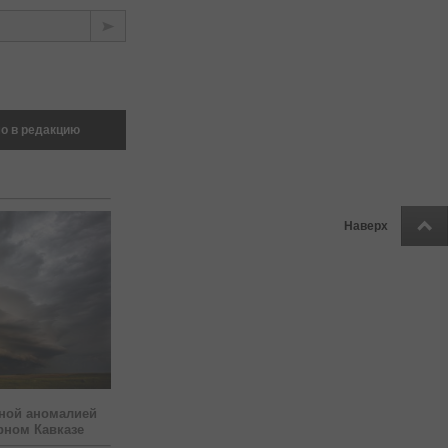
о в редакцию
Наверх
ной аномалией
рном Кавказе