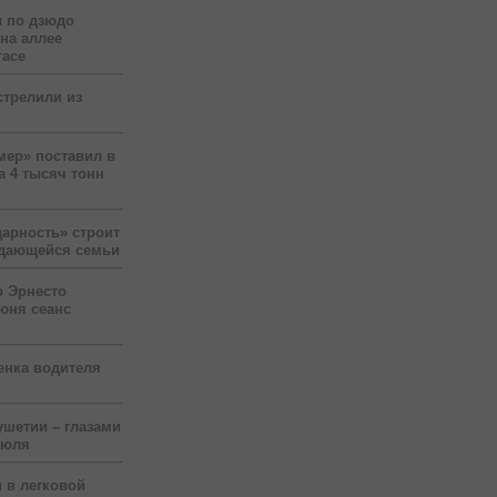
 по дзюдо
 на аллее
гасе
стрелили из
мер» поставил в
а 4 тысяч тонн
арность» строит
ждающейся семьи
р Эрнесто
юня сеанс
енка водителя
ушетии – глазами
июля
 в легковой