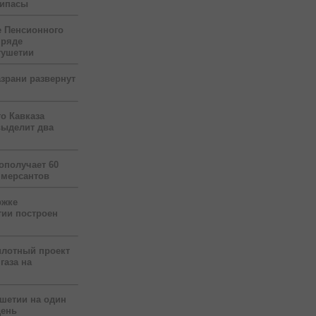
рипасы
 Пенсионного
 ряде
гушетии
зрани развернут
о Кавказа
выделит два
ополучает 60
ммерсантов
ржке
тии построен
илотный проект
газа на
ушетии на один
день