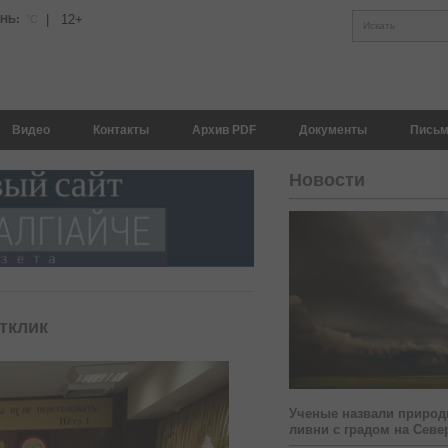
|
12+
АНЬ:
°С
Искать
Видео
Контакты
Архив PDF
Документы
Письм
Новости
тклик
Ученые назвали природ
ливни с градом на Севе