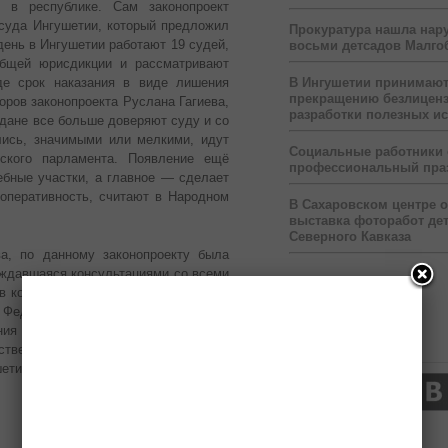
 в республике. Сам законопроект
суда Ингушетии, который предложил
Прокуратура нашла нар
день в Ингушетии работают 19 судей,
восьми детсадов Малго
общей юрисдикции и рассматривают
В Ингушетии принимаю
где срок наказания в виде лишения
прекращению безлицен
оров законопроекта Руслана Гагиева,
разработки полезных и
дане все больше доверяют суду и со
лись, значимыми или мелкими, идут
Социальные работники
нского парламента. Появление ещё
профессиональный пра
бные участки, а главное — сделает
оперативность, считают в Народном
В Сахаровском центре 
выставка фоторабот дет
Северного Кавказа
а, по данному законопроекту была
ождавшаяся консультациями со всеми
 в которую были вовлечены эксперты
в Федеральном Собрании, дала такой
ния числа судебных участков», —
Нас читают
ственной Думы по законопроекту,
шетии рассчитывают, что оно будет