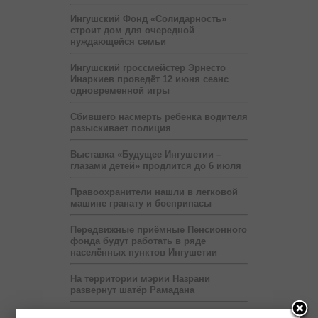
Ингушский Фонд «Солидарность»
строит дом для очередной
нуждающейся семьи
Ингушский гроссмейстер Эрнесто
Инаркиев проведёт 12 июня сеанс
одновременной игры
Сбившего насмерть ребенка водителя
разыскивает полиция
Выставка «Будущее Ингушетии –
глазами детей» продлится до 6 июля
Правоохранители нашли в легковой
машине гранату и боеприпасы
Передвижные приёмные Пенсионного
фонда будут работать в ряде
населённых пунктов Ингушетии
На территории мэрии Назрани
развернут шатёр Рамадана
Пяти регионам Северного Кавказа