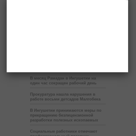
правительство России выделит два
миллиарда рублей
Бюджет республики недополучает 60
млн рублей в год от коммерсантов
При финансовой поддержке
«Транснефти» в Ингушетии построен
спорткомплекс
В Ингушетии запустят пилотный
проект по учету потребленного газа
на расстоянии
В месяц Рамадан в Ингушетии на
один час сокращен рабочий день
Прокуратура нашла нарушения в
работе восьми детсадов Малгобека
В Ингушетии принимаются меры по
прекращению безлицензионной
разработки полезных ископаемых
Социальные работники отмечают