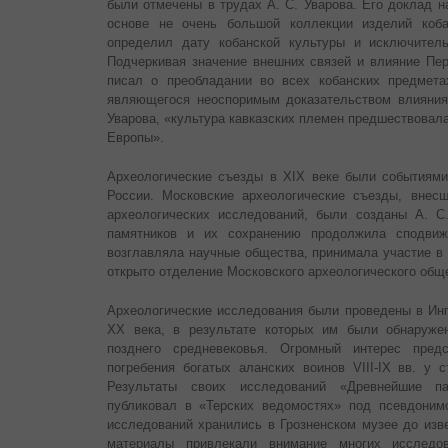
были отмечены в трудах А. С. Уварова. Его доклад 
основе не очень большой коллекции изделий коба
определил дату кобанской культуры и исключитель
Подчеркивая значение внешних связей и влияние Пер
писал о преобладании во всех кобанских предметах
являющегося неоспоримым доказательством влияния
Уварова, «культура кавказских племен предшествовал
Европы».
Археологические съезды в ХIХ веке были событиями
России. Московские археологические съезды, внес
археологических исследований, были созданы А. С
памятников и их сохранению продолжила сподви
возглавляла научные общества, принимала участие в 
открыто отделение Московского археологического общ
Археологические исследования были проведены в Инг
ХХ века, в результате которых им были обнаруже
позднего средневековья. Огромный интерес пре
погребения богатых аланских воинов VIII-IX вв. у 
Результаты своих исследований «Древнейшие п
публиковал в «Терских ведомостях» под псевдоним
исследований хранились в Грозненском музее до изве
материалы привлекали внимание многих исследо