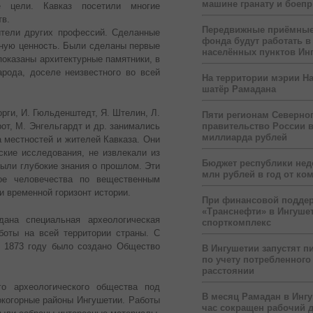
машине гранату и боеп
е цели. Кавказ посетили многие
тв.
Передвижные приёмные
ители других профессий. Сделанные
фонда будут работать в
чную ценность. Были сделаны первые
населённых пунктов Ин
показаны архитектурные памятники, в
рода, доселе неизвестного во всей
На территории мэрии На
шатёр Рамадана
орги, И. Гюльденштедт, Я. Штелин, Л.
Пяти регионам Северног
от, М. Энгельгардт и др. занимались
правительство России 
миллиарда рублей
 местностей и жителей Кавказа. Они
ские исследования, не извлекали из
Бюджет республики нед
ыли глубокие знания о прошлом. Эти
млн рублей в год от ко
ое человечества по вещественным
 временной горизонт истории.
При финансовой подде
«Транснефти» в Ингуше
ана специальная археологическая
спорткомплекс
боты на всей территории страны. С
в 1873 году было создано Общество
В Ингушетии запустят п
по учету потребленного 
расстоянии
го археологического общества под
В месяц Рамадан в Инг
окогорные районы Ингушетии. Работы
час сокращен рабочий 