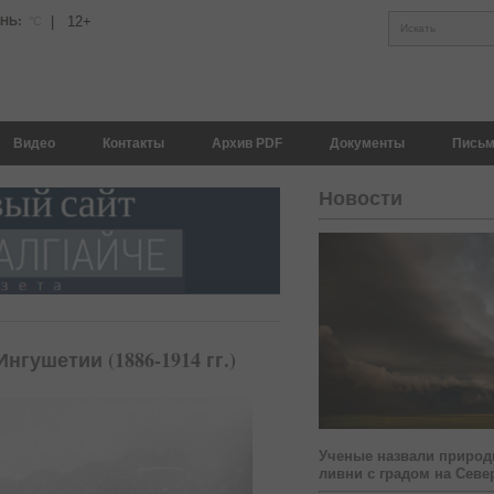
|
12+
АНЬ:
°С
Искать
Видео
Контакты
Архив PDF
Документы
Письм
Новости
гушетии (1886-1914 гг.)
Ученые назвали природ
ливни с градом на Севе