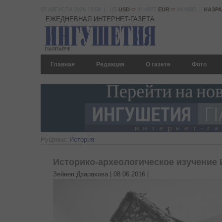
07 АВГУСТА 2026 18:58 | ЦБ
USD
81.4077
EUR
94.0585 |
НАЗР
ЕЖЕДНЕВНАЯ ИНТЕРНЕТ-ГАЗЕТА
Главная
Редакция
О газете
Фото
Рубрики:
История
Историко-археологическое изучение Ин
Зейнеп Дзарахова |
08.06.2016
|