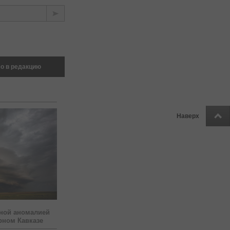
о в редакцию
Наверх
ной аномалией
рном Кавказе