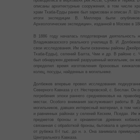
проводились в верховьях рек Ассы, Сунжи и Терека. 
описаны архитектурные сооружения, в том числе хра
храм Тхаба-Ерды ранее был зарисован и описан Л. Шт
итоги экспедиции В. Миллера были опубликов
Археологические экспедиции», изданной в Москве в 18
В 1886 году началась плодотворная деятельность 
Владикавказского реального училища В. И. Долбежев
свои исследования. Им были охвачены районы Джейра
Тхаба-Ерды), селений Балта, Чми и др. В районе с. 
был обнаружен древний разрушенный могильник; он же
определил время изготовления бронзовых кинжалов
колец, посуды, найденных в могильнике.
Долбежев впервые провел исследования подкурганн
Северного Кавказа у ст. Нестеровской, с. Беслан. Он
погребения эпохи раннего средневековья на правобер
местах. Особого внимания заслуживают работы В. 
могильников, давших интересный материал, в том чис
и равнинных районах у селений Кескем, Пседах. Им 
предметов бронзы и орнаментов древних кобански
связанная с обработкой бронзы, бытовала в центральн
от рубежа II-I тыс. до н. э. Она занимала преимуще
Центрального Кавказа.