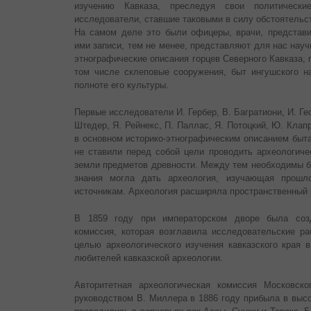
изучению Кавказа, преследуя свои политически
исследователи, ставшие таковыми в силу обстоятельс
На самом деле это были офицеры, врачи, представ
ими записи, тем не менее, представляют для нас нау
этнографические описания горцев Северного Кавказа, 
том числе склеповые сооружения, быт ингушского на
полноте его культуры.
Первые исследователи И. Гербер, В. Багратиони, И. Ге
Штедер, Я. Рейнекс, П. Паллас, Я. Потоцкий, Ю. Клапр
в основном историко-этнографическим описанием быта
не ставили перед собой цели проводить археологиче
земли предметов древности. Между тем необходимы б
знания могла дать археология, изучающая прошл
источникам. Археология расширяла пространственный и
В 1859 году при императорском дворе была созд
комиссия, которая возглавила исследовательские ра
целью археологического изучения кавказского края 
любителей кавказской археологии.
Авторитетная археологическая комиссия Московско
руководством В. Миллера в 1886 году прибыла в выс