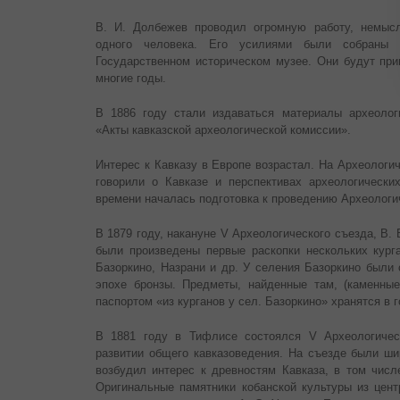
В. И. Долбежев проводил огромную работу, немыс
одного человека. Его усилиями были собраны 
Государственном историческом музее. Они будут при
многие годы.
В 1886 году стали издаваться материалы археолог
«Акты кавказской археологической комиссии».
Интерес к Кавказу в Европе возрастал. На Археологич
говорили о Кавказе и перспективах археологическ
времени началась подготовка к проведению Археологич
В 1879 году, накануне V Археологического съезда, В.
были произведены первые раскопки нескольких курга
Базоркино, Назрани и др. У селения Базоркино были
эпохе бронзы. Предметы, найденные там, (каменные
паспортом «из курганов у сел. Базоркино» хранятся в 
В 1881 году в Тифлисе состоялся V Археологичес
развитии общего кавказоведения. На съезде были ши
возбудил интерес к древностям Кавказа, в том числе
Оригинальные памятники кобанской культуры из цент