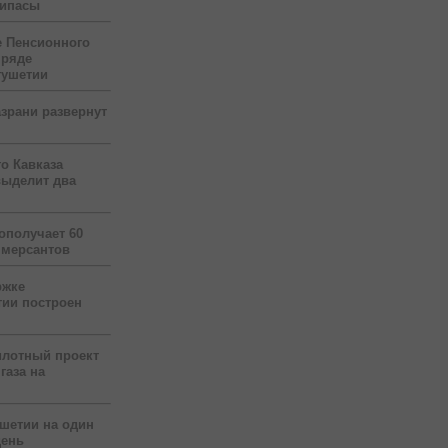
рипасы
 Пенсионного
 ряде
гушетии
зрани развернут
о Кавказа
выделит два
ополучает 60
ммерсантов
ржке
тии построен
илотный проект
газа на
ушетии на один
день