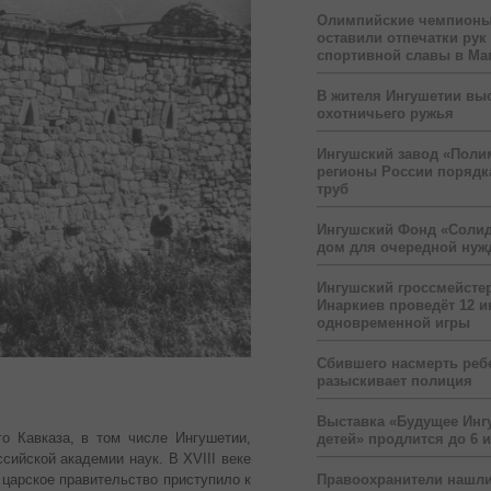
Олимпийские чемпионы
оставили отпечатки рук
спортивной славы в Ма
В жителя Ингушетии вы
охотничьего ружья
Ингушский завод «Поли
регионы России порядк
труб
Ингушский Фонд «Солид
дом для очередной ну
Ингушский гроссмейсте
Инаркиев проведёт 12 и
одновременной игры
Сбившего насмерть реб
разыскивает полиция
Выставка «Будущее Инг
го Кавказа, в том числе Ингушетии,
детей» продлится до 6 
сийской академии наук. В XVIII веке
 царское правительство приступило к
Правоохранители нашли