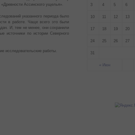
а «Древности Ассинского ущелья».
3
4
5
6
сследований указанного периода было
10
11
12
13
ости в работе. Чаще всего это были
дач. И, тем не менее, они сохранили
17
18
19
20
е источники по истории Северного
24
25
26
27
ие исследовательские работы.
31
« Июн