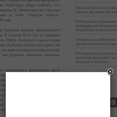
Были собраны интересные материалы,
м Тхаба-Ерды. (Надо отметить, что
Прокуратура нашла нар
едером, М. Энгельгардтом.) Научные
восьми детсадов Малго
аны в книге «Терская область.
88 году.
В Ингушетии принимаю
прекращению безлицен
разработки полезных и
на Северном Кавказе преподавателя
а. В течение 20-ти лет он проводил
Социальные работники
ха, Ляжги, Ассинского ущелья (храм
профессиональный пра
Чми на Военно-Грузинской дороге им
, не имея специального образования,
В Сахаровском центре 
 без рукояток, овальных височных
выставка фоторабот дет
Северного Кавказа
ых погребений в центральной части
 обнаружил и исследовал катакомбные
ежье Терека, у с. Гоуст и в других
Долбежева по исследованию древних
ле кобанской культуры, в предгорных
Нас читают
же были даны меткие характеристики
х мастеров. Кобанская культура,
ой части Северного Кавказа, начиная
ственно горные и предгорные районы