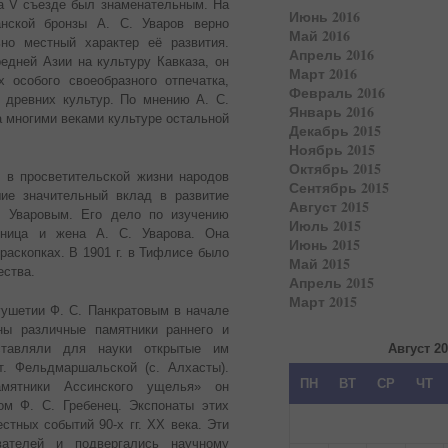
на V съезде был знаменательным. На
Июнь 2016
нской бронзы А. С. Уваров верно
Май 2016
но местный характер её развития.
Апрель 2016
едней Азии на культуру Кавказа, он
Март 2016
 особого своеобразного отпечатка,
Февраль 2016
 древних культур. По мнению А. С.
Январь 2016
а многими веками культуре остальной
Декабрь 2015
Ноябрь 2015
Октябрь 2015
 в просветительской жизни народов
Сентябрь 2015
шие значительный вклад в развитие
Август 2015
. Уваровым. Его дело по изучению
Июль 2015
жница и жена А. С. Уварова. Она
Июнь 2015
раскопках. В 1901 г. в Тифлисе было
Май 2015
ества.
Апрель 2015
Март 2015
ушетии Ф. С. Панкратовым в начале
ны различные памятники раннего и
дставляли для науки открытые им
Август 2
ст. Фельдмаршальской (с. Алхасты).
ПН
ВТ
СР
ЧТ
амятники Ассинского ущелья» он
ом Ф. С. Гребенец. Экспонаты этих
стных событий 90-х гг. ХХ века. Эти
вателей и подвергались научному