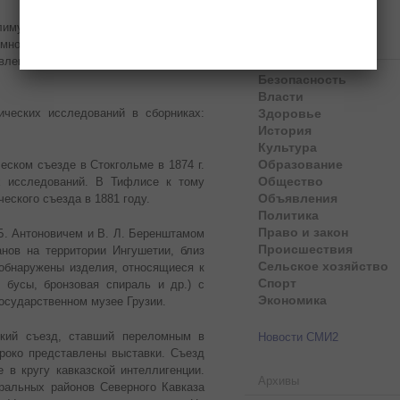
лимую по физической нагрузке для
многие экспонаты, хранящиеся в
Рубрики
влекать внимание кавказоведов ещё
Безопасность
Власти
Здоровье
ических исследований в сборниках:
История
Культура
Образование
еском съезде в Стокгольме в 1874 г.
Общество
их исследований. В Тифлисе к тому
Объявления
еского съезда в 1881 году.
Политика
Право и закон
 Б. Антоновичем и В. Л. Беренштамом
Происшествия
нов на территории Ингушетии, близ
Сельское хозяйство
 обнаружены изделия, относящиеся к
Спорт
 бусы, бронзовая спираль и др.) с
Экономика
государственном музее Грузии.
кий съезд, ставший переломным в
Новости СМИ2
роко представлены выставки. Съезд
 в кругу кавказской интеллигенции.
Архивы
ральных районов Северного Кавказа