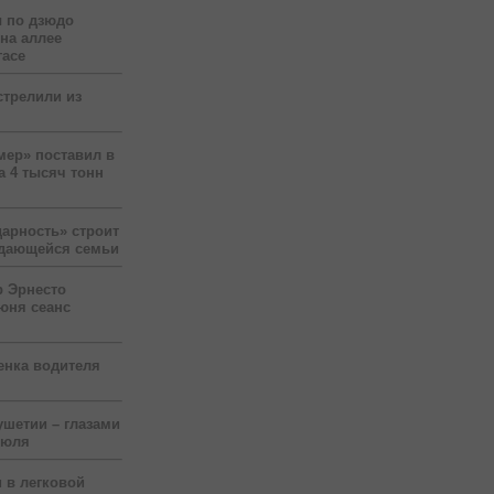
 по дзюдо
 на аллее
гасе
стрелили из
мер» поставил в
а 4 тысяч тонн
арность» строит
ждающейся семьи
р Эрнесто
юня сеанс
енка водителя
ушетии – глазами
июля
 в легковой