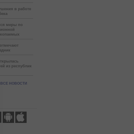
ушения в работе
бека
тся меры по
зионной
скопаемых
 отмечают
здник
открылась
ей из республик
ВСЕ НОВОСТИ