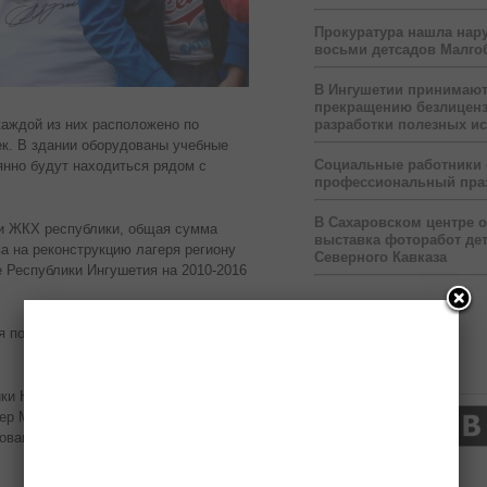
Прокуратура нашла нар
восьми детсадов Малго
В Ингушетии принимаю
прекращению безлицен
разработки полезных и
каждой из них расположено по
ек. В здании оборудованы учебные
Социальные работники
янно будут находиться рядом с
профессиональный пра
В Сахаровском центре 
 и ЖКХ республики, общая сумма
выставка фоторабот дет
ва на реконструкцию лагеря региону
Северного Кавказа
 Республики Ингушетия на 2010-2016
я подстанция, приобретены мебель,
Нас читают
ики Юнус-Бек Евкуров, спикер
ьер Марем Арапханова,
ования и старейшины села.