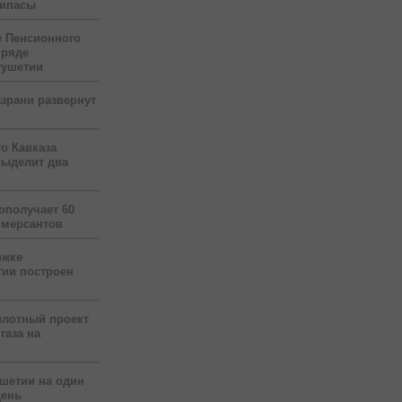
рипасы
 Пенсионного
 ряде
гушетии
зрани развернут
о Кавказа
выделит два
ополучает 60
ммерсантов
ржке
тии построен
илотный проект
газа на
ушетии на один
день