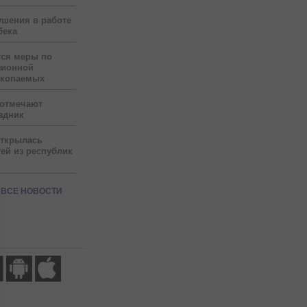
ушения в работе
бека
тся меры по
зионной
скопаемых
 отмечают
здник
открылась
ей из республик
ВСЕ НОВОСТИ