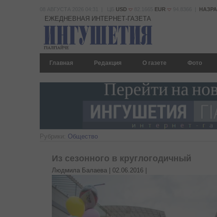
08 АВГУСТА 2026 04:31 | ЦБ
USD
82.1665
EUR
94.8366 |
НАЗР
ЕЖЕДНЕВНАЯ ИНТЕРНЕТ-ГАЗЕТА
Главная
Редакция
О газете
Фото
Рубрики:
Общество
Из сезонного в круглогодичный
Людмила Балаева |
02.06.2016
|