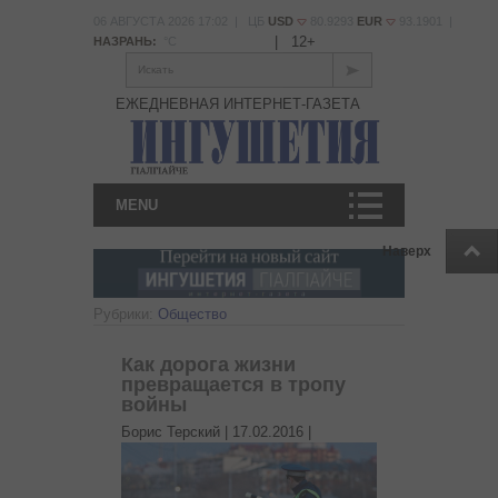
06 АВГУСТА 2026 17:02 | ЦБ
USD
80.9293
EUR
93.1901 |
|
12+
НАЗРАНЬ:
°С
Искать
ЕЖЕДНЕВНАЯ ИНТЕРНЕТ-ГАЗЕТА
MENU
Наверх
Рубрики:
Общество
Как дорога жизни
превращается в тропу
войны
Борис Терский |
17.02.2016
|