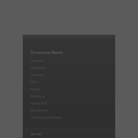
Основное Меню
Главная
Редакция
О газете
Фото
Видео
Контакты
Архив PDF
Документы
Письмо в редакцию
Дизайн
CompuIng