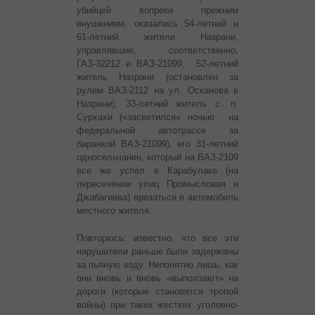
убийцей вопреки прежним
внушениям, оказались 54-летний и
61-летний жители Назрани,
управлявшие, соответственно,
ГАЗ-32212 и ВАЗ-21099, 52-летний
житель Назрани (остановлен за
рулем ВАЗ-2112 на ул. Осканова в
Назрани), 33-летний житель с. п.
Сурхахи («засветился» ночью на
федеральной автотрассе за
баранкой ВАЗ-21099), его 31-летний
односельчанин, который на ВАЗ-2109
все же успел в Карабулаке (на
пересечении улиц Промысловая и
Джабагиева) врезаться в автомобиль
местного жителя.
Повторюсь: известно, что все эти
нарушители раньше были задержаны
за пьяную езду. Непонятно лишь, как
они вновь и вновь «выползают» на
дороги (которые становятся тропой
войны) при таких жестких уголовно-