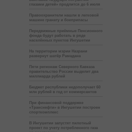
глазами детей» продлится до 6 июля
Правоохранители нашли в легковой
машине гранату и боеприпасы
Передвижные приёмные Пенсионного
фонда будут работать в ряде
населённых пунктов Ингушетии
На территории мэрии Назрани
развернут шатёр Рамадана
Пяти регионам Северного Кавказа
правительство России выделит два
миллиарда рублей
Бюджет республики недополучает 60
млн рублей в год от коммерсантов
При финансовой поддержке
«Транснефти» в Ингушетии построен
спорткомплекс
В Ингушетии запустят пилотный
проект по учету потребленного газа