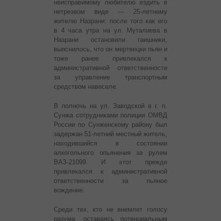
неисправимому любителю ездить в
нетрезвом виде — 25-летнему
жителю Назрани: после того как его
в 4 часа утра на ул. Муталиева в
Назрани остановили гаишники,
выяснилось, что он мертвецки пьян и
тоже ранее привлекался к
административной ответственности
за управление транспортным
средством навеселе.
В полночь на ул. Заводской в г. п.
Сунжа сотрудниками полиции ОМВД
России по Сунженскому району был
задержан 51-летний местный житель,
находившийся в состоянии
алкогольного опьянения за рулем
ВАЗ-21099. И этот прежде
привлекался к административной
ответственности за пьяное
вождение.
Среди тех, кто не внемлет голосу
разума, оставаясь потенциальным