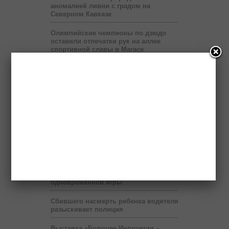
аномалией ливни с градом на
Северном Кавказе
Олимпийские чемпионы по дзюдо
оставили отпечатки рук на аллее
спортивной славы в Магасе
В жителя Ингушетии выстрелили из
охотничьего ружья
Ингушский завод «Полимер»
поставил в регионы России порядка
4 тысяч тонн труб
Ингушский Фонд «Солидарность»
строит дом для очередной
нуждающейся семьи
Ингушский гроссмейстер Эрнесто
Инаркиев проведёт 12 июня сеанс
одновременной игры
Сбившего насмерть ребенка водителя
разыскивает полиция
Выставка «Будущее Ингушетии –