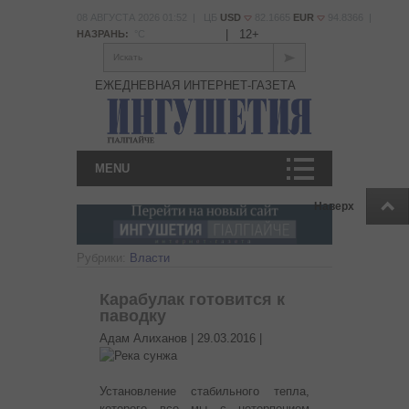
08 АВГУСТА 2026 01:52 | ЦБ
USD
82.1665
EUR
94.8366 |
|
12+
НАЗРАНЬ:
°С
Искать
ЕЖЕДНЕВНАЯ ИНТЕРНЕТ-ГАЗЕТА
MENU
Наверх
Рубрики:
Власти
Карабулак готовится к
паводку
Адам Алиханов |
29.03.2016
|
Установление стабильного тепла,
которого все мы с нетерпением