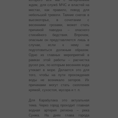
ждем, для служб МЧС и властей на
местах, как правило, повод для
небольшой тревоги.
Таяние снегов в
высокогорье, в сочетании с
весенними грозами, может стать
причиной паводка – опасного
стихийного бедствия. Впрочем,
опасным он представляется лишь в
случае, если к нему не
подготовиться должным образом.
Одно из главных мероприятий в
рамках этой работы – расчистка
русел рек, по которым весенняя вода
утекает в море. Делается это для
того, чтобы на пути прохождения
воды не возникало заторов. Их
причинами могут стать скопления
кряжей, сухостоя, мусора и т. п.
Для Карабулака это актуальная
тема. Через город проходит главная
водная артерия региона – река
Сунжа. На днях глава города