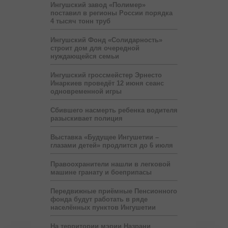
Ингушский завод «Полимер»
поставил в регионы России порядка
4 тысяч тонн труб
Ингушский Фонд «Солидарность»
строит дом для очередной
нуждающейся семьи
Ингушский гроссмейстер Эрнесто
Инаркиев проведёт 12 июня сеанс
одновременной игры
Сбившего насмерть ребенка водителя
разыскивает полиция
Выставка «Будущее Ингушетии –
глазами детей» продлится до 6 июля
Правоохранители нашли в легковой
машине гранату и боеприпасы
Передвижные приёмные Пенсионного
фонда будут работать в ряде
населённых пунктов Ингушетии
На территории мэрии Назрани