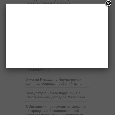
развернут шатёр Рамадана
Пяти регионам Северного Кавказа
правительство России выделит два
миллиарда рублей
Бюджет республики недополучает 60
млн рублей в год от коммерсантов
При финансовой поддержке
«Транснефти» в Ингушетии построен
спорткомплекс
В Ингушетии запустят пилотный
проект по учету потребленного газа
на расстоянии
В месяц Рамадан в Ингушетии на
один час сокращен рабочий день
Прокуратура нашла нарушения в
работе восьми детсадов Малгобека
В Ингушетии принимаются меры по
прекращению безлицензионной
разработки полезных ископаемых