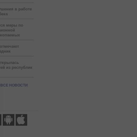
ушения в работе
бека
тся меры по
зионной
скопаемых
 отмечают
здник
открылась
ей из республик
ВСЕ НОВОСТИ