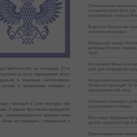
Олимпийские чемпионы
оставили отпечатки рук
спортивной славы в Ма
В жителя Ингушетии вы
охотничьего ружья
Ингушский завод «Поли
регионы России порядк
труб
Ингушский Фонд «Солид
едставительство на площадке 27-го
дом для очередной ну
частники и гости мероприятия могут
 друзьям и знакомым эксклюзивную
Ингушский гроссмейсте
Инаркиев проведёт 12 и
и письмо в фирменном конверте с
одновременной игры
Сбившего насмерть реб
авр» проходит в Сочи ежегодно при
разыскивает полиция
ции. В рамках фестиваля проводятся
о, короткометражного игрового кино
Выставка «Будущее Инг
т «Кино на площади», специальные и
детей» продлится до 6 
Правоохранители нашли