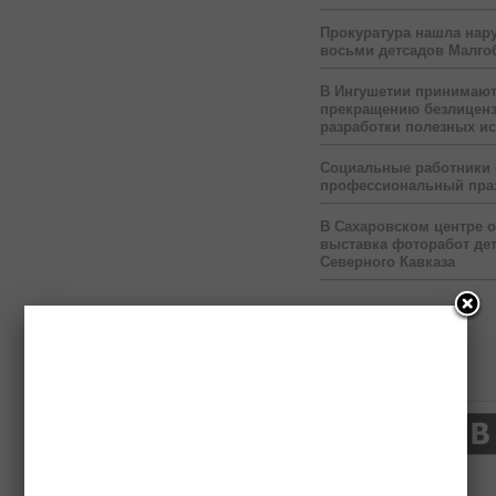
Прокуратура нашла нар
восьми детсадов Малго
В Ингушетии принимаю
прекращению безлицен
разработки полезных и
Социальные работники
профессиональный пра
В Сахаровском центре 
выставка фоторабот дет
Северного Кавказа
Нас читают