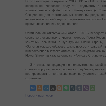
По словам пресс-секретаря УФПС РИ по РФ Х. Озд
совершенно бесплатно получить, подписать и от
установленной в фойе отеля «Жемчужина» (г. Сочи,
Специально для фестивальных посланий рядом со 
напольный почтовый ящик с фирменным логотипом Поч
правильно заполнить адресное поле.
Оригинальная открытка «Кинотавр – 2016» передаёт
серию коллекционных открыток, которые Почта Росси
заметным событиям в культурной жизни страны, 
«Золотая маска», образовательно-просветительский п
интерактивная выставка-аллюзия «Шекспир/тайна/400»
Flower Show», выставка-иллюзия «Алиса в Стране чуде
— Эти открытки традиционно пользуются большой п
крупных городов, но и в российских глубинках, — ска
посткроссерам и коллекционерам не упустить тако
коллекцию.
Новости партнеров