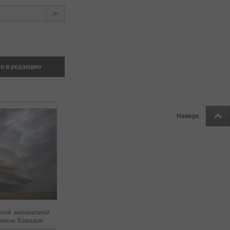
о в редакцию
Наверх
ной аномалией
рном Кавказе