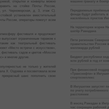
оевой, открытки и конверты можно
машине гранату и боеп
править на стойке Почты России,
Передвижные приёмные
 ул. Черноморская, д. 3, этаж С).
фонда будут работать в
стойкой установлен вместительный
населённых пунктов Ин
ты России, операторы помогут всем
На территории мэрии На
шатёр Рамадана
 атмосферу фестиваля и продолжает
и выпускает ограниченным тиражом к
Пяти регионам Северног
таким как театральный фестиваль
правительство России 
роект «Место встречи с искусством»,
миллиарда рублей
, фестиваль садов и цветов «Moscow
Бюджет республики нед
с» и многие другие.
млн рублей в год от ко
опулярностью не только у жителей
При финансовой подде
зала Х. Оздоева и посоветовала всем
«Транснефти» в Ингуше
й прекрасный шанс пополнить свою
спорткомплекс
В Ингушетии запустят п
по учету потребленного 
расстоянии
В месяц Рамадан в Инг
час сокращен рабочий 