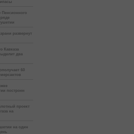
рипасы
 Пенсионного
 ряде
гушетии
зрани развернут
о Кавказа
выделит два
ополучает 60
ммерсантов
ржке
тии построен
илотный проект
газа на
ушетии на один
день