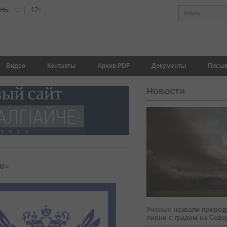
|
12+
АНЬ:
°С
Искать
Видео
Контакты
Архив PDF
Документы
Письм
Новости
е»
Ученые назвали природ
ливни с градом на Севе