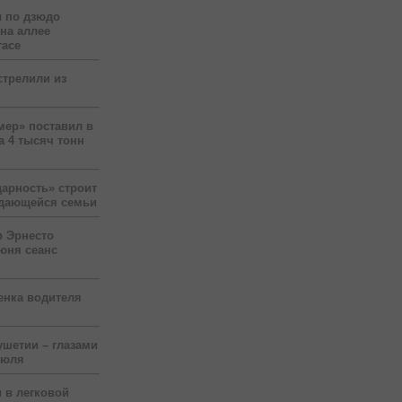
 по дзюдо
 на аллее
гасе
стрелили из
мер» поставил в
а 4 тысяч тонн
арность» строит
ждающейся семьи
р Эрнесто
юня сеанс
енка водителя
ушетии – глазами
июля
 в легковой