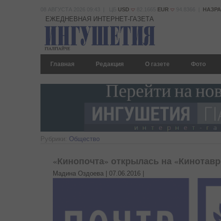
08 АВГУСТА 2026 09:43 | ЦБ
USD
82.1665
EUR
94.8366 |
НАЗР
ЕЖЕДНЕВНАЯ ИНТЕРНЕТ-ГАЗЕТА
Главная
Редакция
О газете
Фото
Рубрики:
Общество
«Кинопочта» открылась на «Кинотавр
Мадина Оздоева |
07.06.2016
|