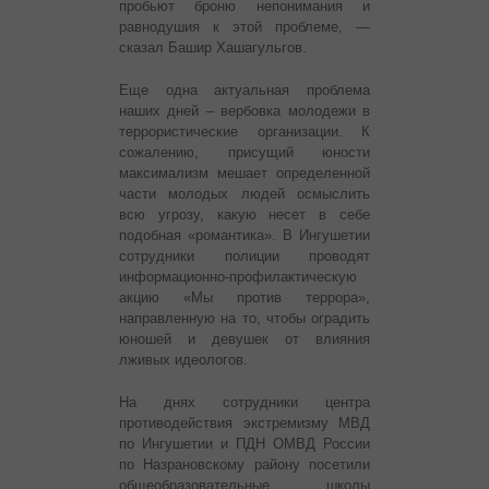
пробьют броню непонимания и
равнодушия к этой проблеме, —
сказал Башир Хашагульгов.
Еще одна актуальная проблема
наших дней – вербовка молодежи в
террористические организации. К
сожалению, присущий юности
максимализм мешает определенной
части молодых людей осмыслить
всю угрозу, какую несет в себе
подобная «романтика». В Ингушетии
сотрудники полиции проводят
информационно-профилактическую
акцию «Мы против террора»,
направленную на то, чтобы оградить
юношей и девушек от влияния
лживых идеологов.
На днях сотрудники центра
противодействия экстремизму МВД
по Ингушетии и ПДН ОМВД России
по Назрановскому району посетили
общеобразовательные школы