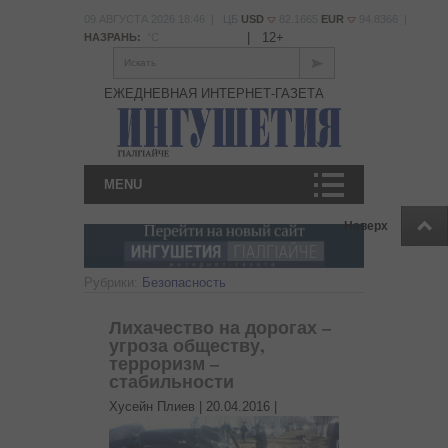
09 АВГУСТА 2026 18:46 | ЦБ
USD
82.1665
EUR
94.8366 |
|
12+
НАЗРАНЬ:
°С
Искать
ЕЖЕДНЕВНАЯ ИНТЕРНЕТ-ГАЗЕТА
MENU
Наверх
Рубрики:
Безопасность
Лихачество на дорогах –
угроза обществу,
терроризм –
стабильности
Хусейн Плиев |
20.04.2016
|