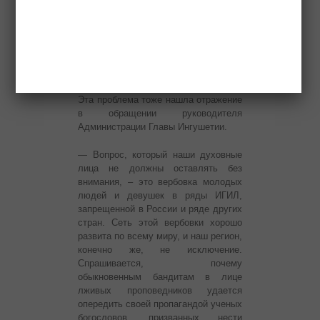
общеобразовательных учебных
заведениях города Магаса. Также
они планируют в ближайшее время
посетить ряд школ и спортивных
секций населенных пунктов
Назрановского района.
Эта проблема тоже нашла отражение
в обращении руководителя
Администрации Главы Ингушетии.
— Вопрос, который наши духовные
лица не должны оставлять без
внимания, – это вербовка молодых
людей и девушек в ряды ИГИЛ,
запрещенной в России и ряде других
стран. Сеть этой вербовки хорошо
развита по всему миру, и наш регион,
конечно же, не исключение.
Спрашивается, почему
обыкновенным бандитам в лице
лживых проповедников удается
опередить своей пропагандой ученых
богословов, призванных нести