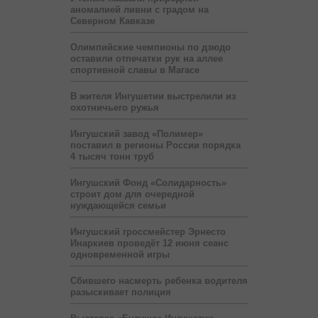
аномалией ливни с градом на
Северном Кавказе
Олимпийские чемпионы по дзюдо
оставили отпечатки рук на аллее
спортивной славы в Магасе
В жителя Ингушетии выстрелили из
охотничьего ружья
Ингушский завод «Полимер»
поставил в регионы России порядка
4 тысяч тонн труб
Ингушский Фонд «Солидарность»
строит дом для очередной
нуждающейся семьи
Ингушский гроссмейстер Эрнесто
Инаркиев проведёт 12 июня сеанс
одновременной игры
Сбившего насмерть ребенка водителя
разыскивает полиция