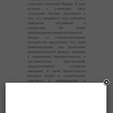
сельского поселения Яндаре. В ходе
встречи с учениками школ
сотрудники полиции рассказали о
том, что скрывается под понятиями
терроризм, экстремизм и
сепаратизм. Во время
информационно-профилактической
беседы со старшеклассниками
полицейские разъяснили, что такие
правонарушения, как разжигание
межнациональной вражды, призывы
к совершению террористических и
экстремистских преступлений,
предусматривают уголовное
наказание. А также предостерегли
молодых людей от сомнительных
знакомств с вербовщиками в
незаконные вооруженные
формирования в различных
социальных сетях.
Ранее подобную встречу сотрудники
полиции провели в