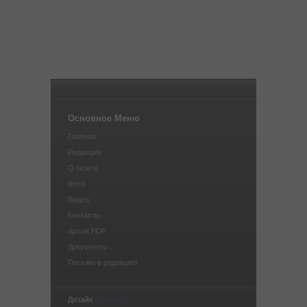
Основное Меню
Главная
Редакция
О газете
Фото
Видео
Контакты
Архив PDF
Документы
Письмо в редакцию
Дизайн
CompuIng