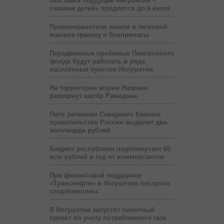
Выставка «Будущее Ингушетии –
глазами детей» продлится до 6 июля
Правоохранители нашли в легковой
машине гранату и боеприпасы
Передвижные приёмные Пенсионного
фонда будут работать в ряде
населённых пунктов Ингушетии
На территории мэрии Назрани
развернут шатёр Рамадана
Пяти регионам Северного Кавказа
правительство России выделит два
миллиарда рублей
Бюджет республики недополучает 60
млн рублей в год от коммерсантов
При финансовой поддержке
«Транснефти» в Ингушетии построен
спорткомплекс
В Ингушетии запустят пилотный
проект по учету потребленного газа