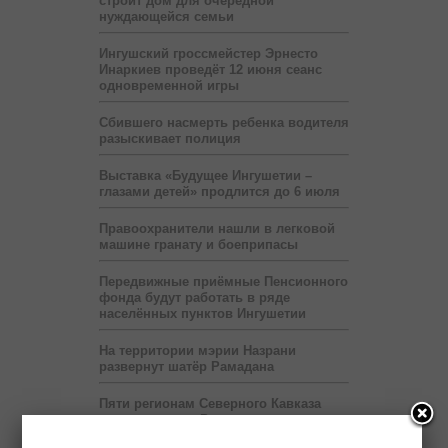
строит дом для очередной
нуждающейся семьи
Ингушский гроссмейстер Эрнесто
Инаркиев проведёт 12 июня сеанс
одновременной игры
Сбившего насмерть ребенка водителя
разыскивает полиция
Выставка «Будущее Ингушетии –
глазами детей» продлится до 6 июля
Правоохранители нашли в легковой
машине гранату и боеприпасы
Передвижные приёмные Пенсионного
фонда будут работать в ряде
населённых пунктов Ингушетии
На территории мэрии Назрани
развернут шатёр Рамадана
Пяти регионам Северного Кавказа
правительство России выделит два
миллиарда рублей