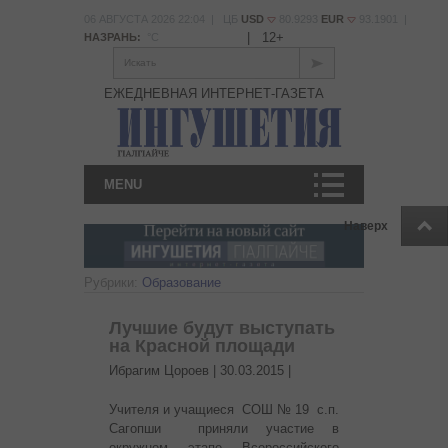
06 АВГУСТА 2026 22:04 | ЦБ
USD
80.9293
EUR
93.1901 |
|
12+
НАЗРАНЬ:
°С
Искать
ЕЖЕДНЕВНАЯ ИНТЕРНЕТ-ГАЗЕТА
MENU
Наверх
Рубрики:
Образование
Лучшие будут выступать
на Красной площади
Ибрагим Цороев |
30.03.2015
|
Учителя и учащиеся СОШ № 19 с.п.
Сагопши приняли участие в
окружном этапе Всероссийского