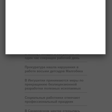
Бюджет республики недополучает 60
млн рублей в год от коммерсантов
При финансовой поддержке
«Транснефти» в Ингушетии построен
спорткомплекс
В Ингушетии запустят пилотный
проект по учету потребленного газа
на расстоянии
В месяц Рамадан в Ингушетии на
один час сокращен рабочий день
Прокуратура нашла нарушения в
работе восьми детсадов Малгобека
В Ингушетии принимаются меры по
прекращению безлицензионной
разработки полезных ископаемых
Социальные работники отмечают
профессиональный праздник
В Сахаровском центре открылась