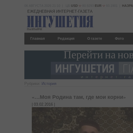
06 АВГУСТА 2026 21:10 | ЦБ
USD
80.9293
EUR
93.1901 |
НАЗР
ЕЖЕДНЕВНАЯ ИНТЕРНЕТ-ГАЗЕТА
Главная
Редакция
О газете
Фото
Рубрики:
История
«…Моя Родина там, где мои корни»
|
03.02.2016
|