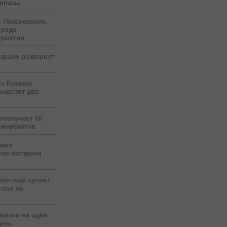
рипасы
 Пенсионного
 ряде
гушетии
зрани развернут
о Кавказа
выделит два
ополучает 60
ммерсантов
ржке
тии построен
илотный проект
газа на
ушетии на один
день