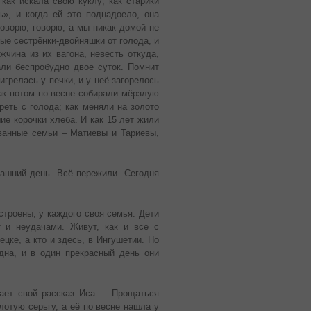
 как искала свою куклу; как старики
», и когда ей это поднадоело, она
говорю, говорю, а мы никак домой не
ые сестрёнки-двойняшки от голода, и
жчина из их вагона, невесть откуда,
али беспробудно двое суток. Помнит
игрелась у печки, и у неё загорелось
как потом по весне собирали мёрзлую
реть с голода; как меняли на золото
ие корочки хлеба. И как 15 лет жили
ванные семьи – Матиевы и Тариевы,
ашний день. Всё пережили. Сегодня
строены, у каждого своя семья. Дети
т и неудачами. Живут, как и все с
цке, а кто и здесь, в Ингушетии. Но
дна, и в один прекрасный день они
ет свой рассказ Иса. – Прощаться
лотую серьгу, а её по весне нашла у