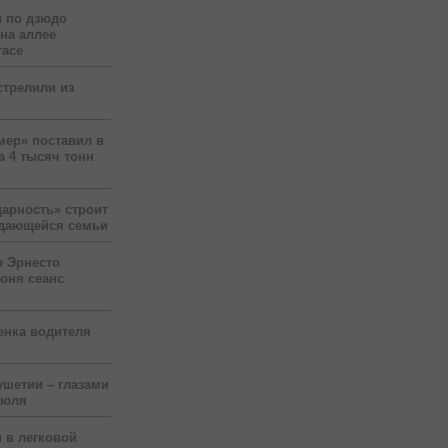
 по дзюдо
 на аллее
гасе
стрелили из
мер» поставил в
а 4 тысяч тонн
арность» строит
ждающейся семьи
р Эрнесто
юня сеанс
енка водителя
ушетии – глазами
июля
 в легковой