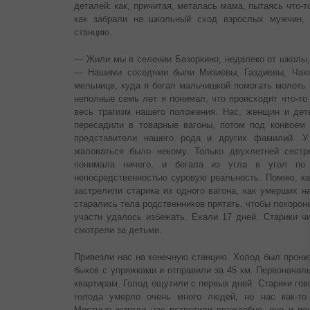
деталей: как, причитая, металась мама, пытаясь что-т
как забрали на школьный сход взрослых мужчин, 
станцию.
— Жили мы в селении Базоркино, недалеко от школы,
— Нашими соседями были Мизиевы, Газдиевы, Чахк
мельнице, куда я бегал мальчишкой помогать молоть к
неполные семь лет я понимал, что происходит что-то
весь трагизм нашего положения. Нас, женщин и дет
пересадили в товарные вагоны, потом под конвоем
представители нашего рода и других фамилий. У
жаловаться было некому. Только двухлетней сест
понимала ничего, и бегала из угла в угол по 
непосредственностью суровую реальность. Помню, ка
застрелили старика из одного вагона, как умерших н
старались тела родственников прятать, чтобы похорони
участи удалось избежать. Ехали 17 дней. Старики ч
смотрели за детьми.
Привезли нас на конечную станцию. Холод был прони
быков с упряжками и отправили за 45 км. Первоначал
квартирам. Голод ощутили с первых дней. Старики гово
голода умерло очень много людей, но нас как-то
Местные жители нас встретили враждебно, оно и пон