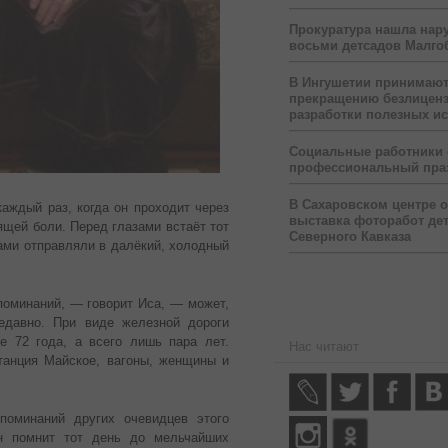
Прокуратура нашла нар
восьми детсадов Малго
В Ингушетии принимаю
прекращению безлицен
разработки полезных и
Социальные работники
профессиональный пра
В Сахаровском центре 
аждый раз, когда он проходит через
выставка фоторабот дет
щей боли. Перед глазами встаёт тот
Северного Кавказа
шами отправляли в далёкий, холодный
поминаний, — говорит Иса, — может,
едавно. При виде железной дороги
е 72 года, а всего лишь пара лет.
Нас читают
танция Майское, вагоны, женщины и
поминаний других очевидцев этого
Он помнит тот день до мельчайших