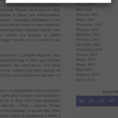
Июнь 2016
 и дети по весне собирали колосья
Май 2016
Ерголки. Помню, как в один из таких
Апрель 2016
олхоза и двумя его помощниками.
Март 2016
ьчишку – Бекмарзу Манкиева, и стал
Февраль 2016
а из его рук палку и стала наносить
Январь 2016
енско-детской «братвы» против трех
Декабрь 2015
к и почему эта история не имела
Ноябрь 2015
страдал после этого, а колосья мы
Октябрь 2015
Сентябрь 2015
Август 2015
да было, с голодом боролся. Чуть
Июль 2015
оголетний труд в 2015 году получил
Июнь 2015
 прожил там, получается, всю свою
Май 2015
уты не забывал про свою родину, не
Апрель 2015
что так долго находился вдалеке, но
Март 2015
так и не оправившись после болезни,
Август 2
 через реку больную родственницу в
м же, в лесу. Она тогда промёрзла
ПН
ВТ
СР
ЧТ
А девочка — Роза — выжила. Теперь
за Богатырёвым. Старший брат Муса
 вышла замуж за Дзауровых и живет в