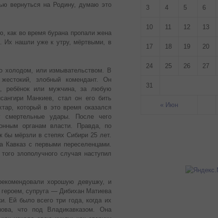
ью вернуться на Родину, думаю это
3
4
5
6
10
11
12
13
ю, как во время бурана пропали жена
 Их нашли уже к утру, мёртвыми, в
17
18
19
20
24
25
26
27
о холодом, или измывательством. В
жестокий, злобный комендант. Он
31
а, ребёнок или мужчина, за любую
сангири Манкиев, стал он его бить
« Июн
тар, который в это время оказался
у смертельные удары. После чего
онным органам власти. Правда, по
к бы мёрзли в степях Сибири 25 лет.
а Кавказ с первыми переселенцами.
того злополучного случая наступил
рекомендовали хорошую девушку, и
 героем, супруга — Дибихан Матиева
 Ей было всего три года, когда их
ова, что под Владикавказом. Она