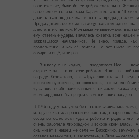
политические, были более доброжелательны. Женщины
на соседнем поле колхоза Карамышко, это в 18 км от 
дней к нам подъехала телега с председателем к
Председатель соскочил на ходу, схватил одного мал
хлестать его палкой. Моя мама не выдержала, выхватил
ему ответные удары. Началась схватка всей нашей ж
зажравшихся начальников. Не знаю, правда, ка
продолжение, и как её замяли. Но вот никто не по
собирали ещё, и не раз.
— В школу я не ходил, — продолжает Иса, — неког
старше стал — в колхозе работал. И вот за свой мн
награду Казахстана, как «Труженик тыла». Я ведь
сознательную жизнь, но признаюсь, что ни одной мин
чувствовал себя привязанным к той земле. Сожалею, 
всем сердцем я был рядом с землёй своих предков.
В 1946 году у нас умер брат, потом скончалась мама, 
которую схватила ранней весной, когда переправляла
соседнее село, хотя ждала ребёнка и родила его та
очень, заболела лихорадкой и вскоре скончалась. 
она живёт в нашем же селе — Базоркино, замужем 
остался навеки там, в Казахстане, а Лиза — сестра,