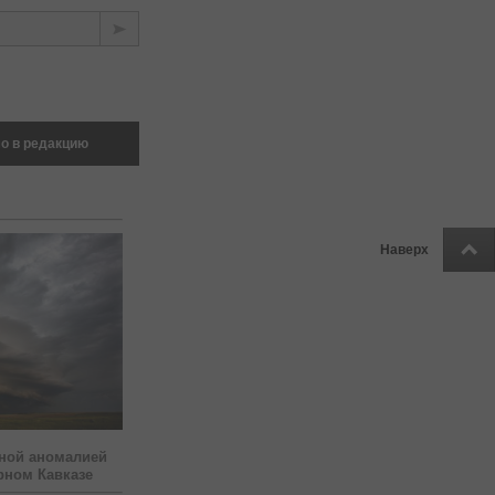
о в редакцию
Наверх
ной аномалией
рном Кавказе