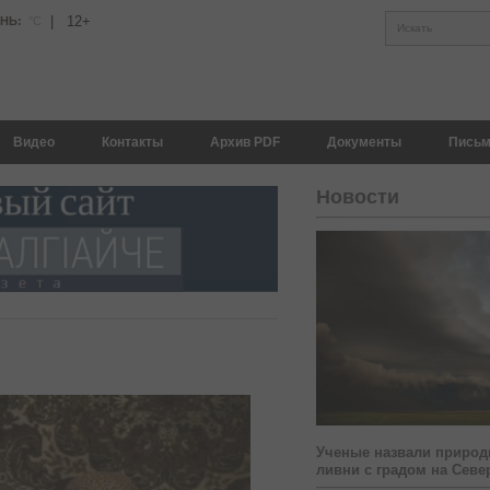
|
12+
АНЬ:
°С
Искать
Видео
Контакты
Архив PDF
Документы
Письм
Новости
Ученые назвали природ
ливни с градом на Севе