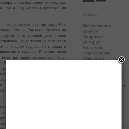
о собрать; как подгоняли её солдаты;
а потом под конвоем привезли на
Рубрики
Безопасность
 — рассказывает свою историю Иса.
Власти
иевы. Отец – Рамазан, работал на
Здоровье
укурузу. В тот роковой день, в свои
История
 страшное, но до конца не осознавал
Культура
ей, с вещами подвезли к станции и
Образование
 привезли и мужчин. В вагоне были
Общество
 всех на лицах отражалась боль,
Объявления
ре Лизе было все нипочем. Она не
Политика
вагону, разбавляя своей детской
Право и закон
к взрослые говорили меж собой, что
Происшествия
а станциях забирают, и потому люди
Сельское хозяйство
ть их потом. Но в нашем вагоне этой
Спорт
итали молитвы, женщины готовили и
Экономика
зывающий. Подогнали к нам ездовых
Новости СМИ2
ьно расселили в клубе, потом уже по
рили, что в Кустанайской области от
Архивы
 миловала столь страшная участь.
ятно, но вот ссыльные, в основном