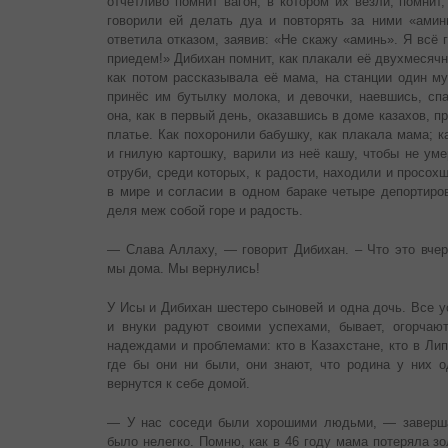
отчётливо помнит вагон, в котором их везли; помнит,
говорили ей делать дуа и повторять за ними «аминь
ответила отказом, заявив: «Не скажу «аминь». Я всё 
приедем!» Дибихан помнит, как плакали её двухмесячн
как потом рассказывала её мама, на станции один му
принёс им бутылку молока, и девочки, наевшись, сп
она, как в первый день, оказавшись в доме казахов, пр
платье. Как похоронили бабушку, как плакала мама; 
и гнилую картошку, варили из неё кашу, чтобы не уме
отруби, среди которых, к радости, находили и просохш
в мире и согласии в одном бараке четыре депортиро
деля меж собой горе и радость.
— Слава Аллаху, — говорит Дибихан. – Что это вчер
мы дома. Мы вернулись!
У Исы и Дибихан шестеро сыновей и одна дочь. Все у
и внуки радуют своими успехами, бывает, огорчаю
надеждами и проблемами: кто в Казахстане, кто в Липе
где бы они ни были, они знают, что родина у них о
вернутся к себе домой.
— У нас соседи были хорошими людьми, — заверша
было нелегко. Помню, как в 46 году мама потеряла зо