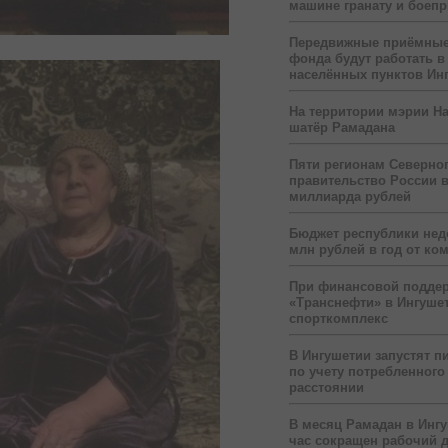
машине гранату и боеп
Передвижные приёмные
фонда будут работать в
населённых пунктов Ин
На территории мэрии На
шатёр Рамадана
Пяти регионам Северног
правительство России 
миллиарда рублей
Бюджет республики нед
млн рублей в год от ко
При финансовой подде
«Транснефти» в Ингуше
спорткомплекс
В Ингушетии запустят п
по учету потребленного 
расстоянии
В месяц Рамадан в Инг
час сокращен рабочий 