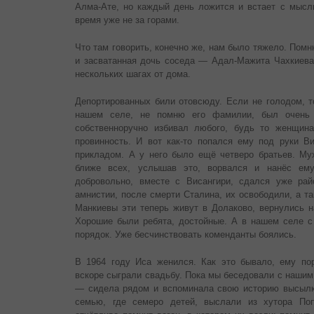
Алма-Ате, но каждый день ложится и встает с мысл
время уже не за горами.
Что там говорить, конечно же, нам было тяжело. Помн
и засватанная дочь соседа — Адал-Мажита Чахкиева.
нескольких шагах от дома.
Депортированных били отовсюду. Если не голодом, т
нашем селе, не помню его фамилии, был очень 
собственноручно избивал любого, будь то женщин
провинность. И вот как-то попался ему под руки Ви
прикладом. А у него было ещё четверо братьев. Мух
ближе всех, услышав это, ворвался и нанёс ем
добровольно, вместе с Висангири, сдался уже рай
амнистии, после смерти Сталина, их освободили, а та
Манкиевы эти теперь живут в Долаково, вернулись н
Хорошие были ребята, достойные. А в нашем селе с 
порядок. Уже бесчинствовать коменданты боялись.
В 1964 году Иса женился. Как это бывало, ему по
вскоре сыграли свадьбу. Пока мы беседовали с нашим
— сидела рядом и вспоминала свою историю высылки.
семью, где семеро детей, выслали из хутора Поп