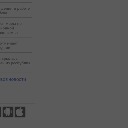
ушения в работе
бека
тся меры по
зионной
скопаемых
 отмечают
здник
открылась
ей из республик
ВСЕ НОВОСТИ