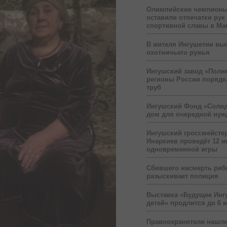
Олимпийские чемпионы
оставили отпечатки рук
спортивной славы в Ма
В жителя Ингушетии вы
охотничьего ружья
Ингушский завод «Поли
регионы России порядк
труб
Ингушский Фонд «Солид
дом для очередной ну
Ингушский гроссмейсте
Инаркиев проведёт 12 и
одновременной игры
Сбившего насмерть реб
разыскивает полиция
Выставка «Будущее Инг
детей» продлится до 6 
Правоохранители нашли