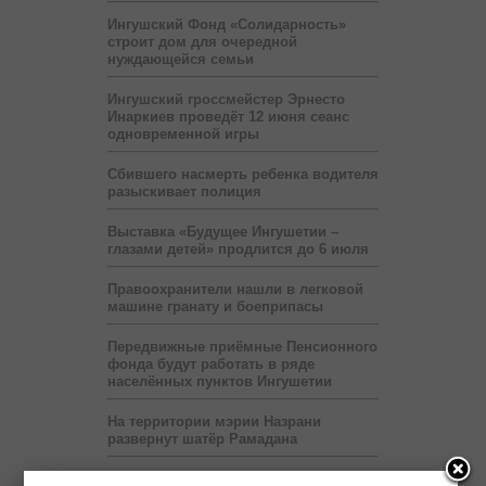
Ингушский Фонд «Солидарность»
строит дом для очередной
нуждающейся семьи
Ингушский гроссмейстер Эрнесто
Инаркиев проведёт 12 июня сеанс
одновременной игры
Сбившего насмерть ребенка водителя
разыскивает полиция
Выставка «Будущее Ингушетии –
глазами детей» продлится до 6 июля
Правоохранители нашли в легковой
машине гранату и боеприпасы
Передвижные приёмные Пенсионного
фонда будут работать в ряде
населённых пунктов Ингушетии
На территории мэрии Назрани
развернут шатёр Рамадана
Пяти регионам Северного Кавказа