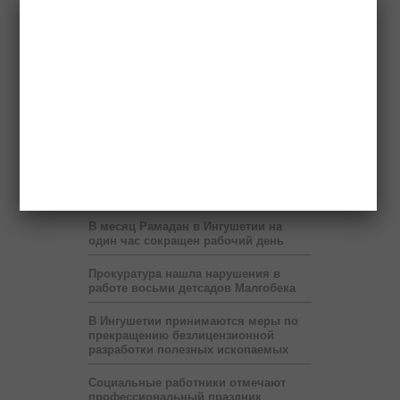
правительство России выделит два
миллиарда рублей
Бюджет республики недополучает 60
млн рублей в год от коммерсантов
При финансовой поддержке
«Транснефти» в Ингушетии построен
спорткомплекс
В Ингушетии запустят пилотный
проект по учету потребленного газа
на расстоянии
В месяц Рамадан в Ингушетии на
один час сокращен рабочий день
Прокуратура нашла нарушения в
работе восьми детсадов Малгобека
В Ингушетии принимаются меры по
прекращению безлицензионной
разработки полезных ископаемых
Социальные работники отмечают
профессиональный праздник