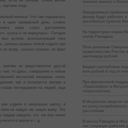
вое, если не больше. Очень милая
машине гранату и боеп
, чертами лица.
Передвижные приёмные
 обычной жизнью. Что там скрывалось
фонда будут работать в
населённых пунктов Ин
о в один прекрасный день, словно
еннего мира стало достоянием
На территории мэрии На
тся, «ушла и не вернулась». Сегодня
шатёр Рамадана
 был вулкан, всколыхнувший тихо
ь, сколько разных толков ходило про
Пяти регионам Северног
 по ветру, сколько сказано, но факт
правительство России 
миллиарда рублей
 причём за представителя другой
Бюджет республики нед
о там, то здесь, совершенно в новом
млн рублей в год от ко
обычной ингушской женщины, очень
При финансовой подде
деянии, как и полагается матери и
«Транснефти» в Ингуше
 глазах поглядывали на людей, ища
спорткомплекс
В Ингушетии запустят п
, они ходили в начальную школу, а
по учету потребленного 
папа не найдёт им новую маму. Это
расстоянии
 сердце каждого, кто так или иначе
учителя в школе и т. д.
В месяц Рамадан в Инг
час сокращен рабочий 