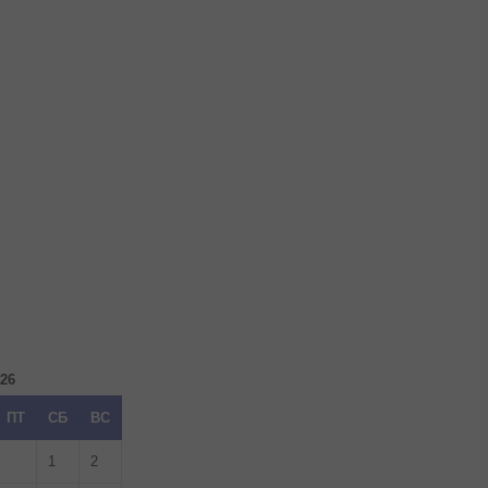
026
ПТ
СБ
ВС
1
2