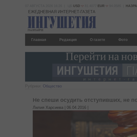
07 АВГУСТА 2026 16:26 | ЦБ
USD
81.4077
EUR
94.0585 |
НАЗР
ЕЖЕДНЕВНАЯ ИНТЕРНЕТ-ГАЗЕТА
Главная
Редакция
О газете
Фото
Рубрики:
Общество
Не спеши осудить отступивших, не 
Лилия Харсиева |
06.04.2016
|