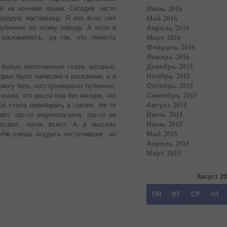
Июнь 2016
й на кончике языка. Сегодня часто
Май 2016
мудрую наставницу. Я изо всех сил
Апрель 2016
публично по этому поводу. А если и
Март 2016
раскаиваюсь, да так, что тяжесть
Февраль 2016
Январь 2016
Декабрь 2015
 болью наполненные глаза, которые,
Ноябрь 2015
орых было написано о раскаянии, а я
Октябрь 2015
 могу бить «отступившего» публично,
Сентябрь 2015
нала, что росла она без матери, что
Август 2015
сё стала перебирать в голове. Не то
Июль 2015
во: где-то недополучила, где-то не
Июнь 2015
росают, легче всего. А в мыслях
Май 2015
«Не спеши осудить отступивших, не
Апрель 2015
Март 2015
Август 2
ПН
ВТ
СР
ЧТ