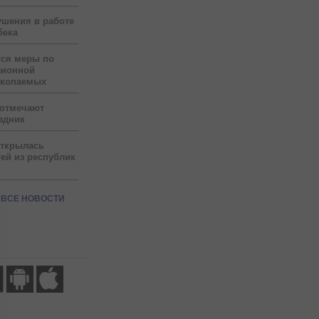
ушения в работе
бека
тся меры по
зионной
скопаемых
 отмечают
здник
открылась
ей из республик
ВСЕ НОВОСТИ