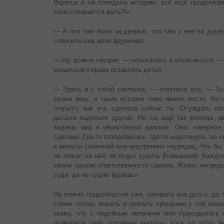
Вкратце я ей поведала историю, всё ещё продолжая 
этим собирается жить?!».
— А что там было за дверью, что там у неё на душе
спросила она меня вдумчиво.
— Ну, всякое говорят, — попыталась я объясниться, —
морального права оставлять детей.
— Здесь я с тобой согласна, — ответила она, — Ты 
своём веку, и такие истории тоже имели место. Но 
открыто, как это сделала сейчас ты. Осуждать пос
делали подобное другие. Но ты ещё так молода, м
видишь мир в чёрно-белых красках. Она, наверное
сделано. Где-то поторопилась, где-то недотянула, не 
в минуты сомнений или внутренних неурядиц. Что бы 
не лежал на ней, её будет судить Всевышний. Каждо
своим грузом ответственности самому. Жизнь непредс
суди, да не судим будешь».
Не помню подробностей уже, говорила она долго, да т
сломя голову бежать и просить прощения у той женщи
скажу, что с подобным явлением мне приходилось 
позволила себе подобные выпады, хотя до этого б