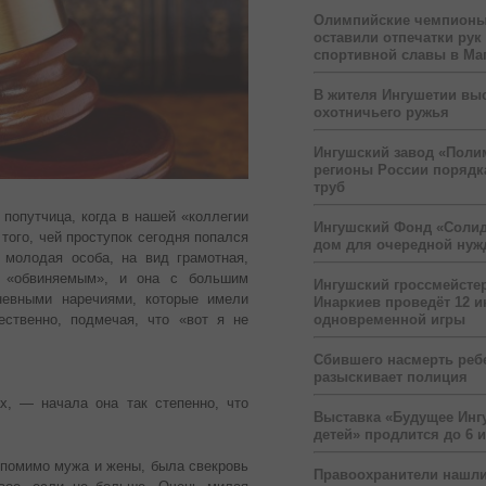
Олимпийские чемпионы
оставили отпечатки рук
спортивной славы в Ма
В жителя Ингушетии вы
охотничьего ружья
Ингушский завод «Поли
регионы России порядк
труб
 попутчица, когда в нашей «коллегии
Ингушский Фонд «Солид
того, чей проступок сегодня попался
дом для очередной ну
 молодая особа, на вид грамотная,
с «обвиняемым», и она с большим
Ингушский гроссмейсте
невными наречиями, которые имели
Инаркиев проведёт 12 и
ественно, подмечая, что «вот я не
одновременной игры
Сбившего насмерть реб
разыскивает полиция
х, — начала она так степенно, что
Выставка «Будущее Инг
детей» продлится до 6 
 помимо мужа и жены, была свекровь
Правоохранители нашли