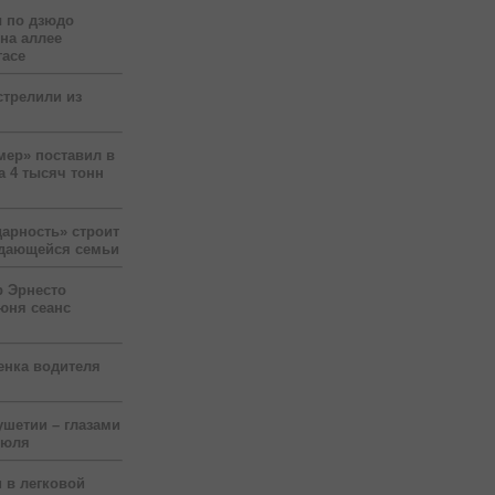
 по дзюдо
 на аллее
гасе
стрелили из
мер» поставил в
а 4 тысяч тонн
арность» строит
ждающейся семьи
р Эрнесто
юня сеанс
енка водителя
ушетии – глазами
июля
 в легковой