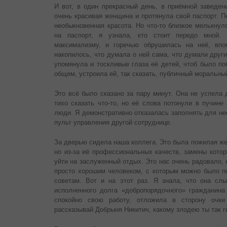
И вот, в один прекрасный день, в приёмной заведен
очень красивая женщина и протянула свой паспорт. Пе
необыкновенная красота. Но что-то близкое мелькнуло
на паспорт, я узнала, кто стоит передо мной.
максимализму, и горечью обрушилась на неё, впо
накопилось, что думала о ней сама, что думали друг
упомянула и тоскливые глаза её детей, чтоб было по
общем, устроила ей, так сказать, публичный моральны
Это всё было сказано за пару минут. Она не успела 
тихо сказать что-то, но её слова потонули в пучине
люди. Я демонстративно отказалась заполнять для не
пульт управления другой сотруднице.
За дверью сидела наша коллега. Это была пожилая же
но из-за её профессиональных качеств, замены кото
уйти на заслуженный отдых. Это нас очень радовало, 
просто хорошим человеком, с которым можно было п
советам. Вот и на этот раз. Я знала, что она сл
исполненного долга «добропорядочного» гражданин
спокойно свою работу, отложила в сторону очки 
рассказывай Добрыня Никитич, какому злодею ты так г