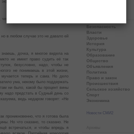
экзекуцию, и вопрошая: «как она с
Рубрики
, чем и как она жила, ты знаешь? —
Безопасность
Власти
 но в любом случае это не давало ей
Здоровье
История
Культура
знаешь, дочка, я многое видела на
Образование
никто не имеет право судить её так
Общество
тупок, безусловно, надо, чтобы не
Объявления
ногого не понимаешь в этой жизни,
Политика
, мучается теперь и сама. Но дело
Право и закон
хватило ума, некому было поддержать
Происшествия
там ни было, какой бы процент вины
Сельское хозяйство
му надо предстать в Судный день со
Спорт
казуема, ведь недаром говорят: «Не
Экономика
Новости СМИ2
ак проникновенно, что я готова была
ны. Но что сказано, то сказано. Не
ещё встречаться, и чтобы впредь я
Архивы
ывало всякое. Партийная идеология