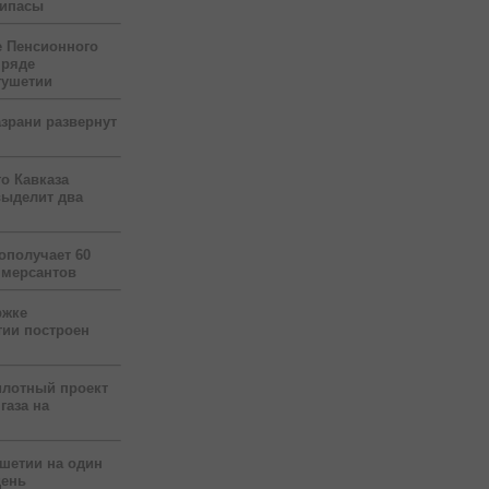
рипасы
 Пенсионного
 ряде
гушетии
зрани развернут
о Кавказа
выделит два
ополучает 60
ммерсантов
ржке
тии построен
илотный проект
газа на
ушетии на один
день