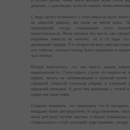
и пятеро детей. Жена была моложе мужа почти вд
девушка, с красивыми, если не сказать божественными
С виду ничего особенного у этой семьи не было, жили
за закрытой дверью, мы никак не могли знать. Н
опрокинутый сосуд, содержимое этого внутр
общественности. Жена пропала без вести, как говори
подобные новости не нонсенс, но в те годы это
дремавший городок. Я и сегодня не могу вам рассказат
это событие, сколько легенд было придумано и пущено
был налицо.
Вскоре выяснилось, что она просто вышла замуж,
национальности. Стали ходить слухи, что видели её т
образе, ничуть не напоминавшем о прежней жизни 
скромной, покрытой головным убором, в скромном о
замужней женщине. А дети тем временем с тоской в
среди них свою маму.
Старшие понимали, что произошло что-то неладное
младшие были распределены по родственникам, пока 
была для всех жуткая картина, и болью отдавалась в
соприкасался с этой ситуацией: родственники, соседи, 