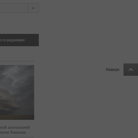
о в редакцию
Наверх
ной аномалией
рном Кавказе