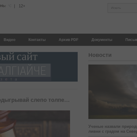
|
12+
АНЬ:
°С
Искать
Видео
Контакты
Архив PDF
Документы
Письм
Новости
подыгрывай слепо толпе…
Ученые назвали природ
ливни с градом на Севе