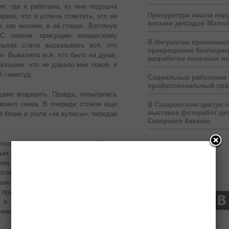
ия, где я работала, ко мне подошла
Прокуратура нашла нар
рвое, что я успела отметить, это её
восьми детсадов Малго
, как молния, в её глазах. Взглянув
 С гневом, присущим юношескому
В Ингушетии принимаю
пыхах стала высказывать всё, что
прекращению безлицен
ие. Вывалила всё, что было на душе,
разработки полезных и
больнее, что не давало мне покоя, в
й самосуд.
Социальные работники
профессиональный пра
даже возразить. Правда, попыталась
 моего гнева. В очереди стояли ещё
В Сахаровском центре 
выставка фоторабот дет
ё бланк и ушла «за кулисы», передав
Северного Кавказа
нщина, которой было уже под 80 лет,
рым пока ещё не было, не давали ей
она была нам наставницей в работе и
оговорить и прислушаться к мудрым
Нас читают
ышала весь разговор, и с чувством
а присела рядом с ней. Она довела
и сказала так, по-доброму: «Ну,
невно отсекла сейчас голову?»