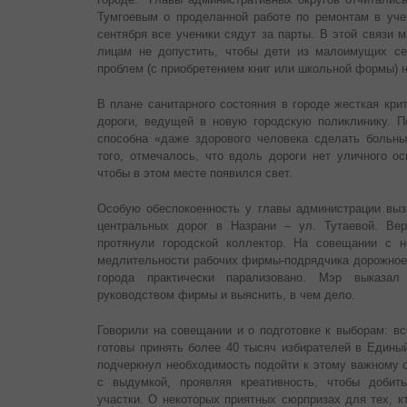
Тумгоевым о проделанной работе по ремонтам в учеб
сентября все ученики сядут за парты. В этой связи 
лицам не допустить, чтобы дети из малоимущих се
проблем (с приобретением книг или школьной формы) 
В плане санитарного состояния в городе жесткая кри
дороги, ведущей в новую городскую поликлинику. По
способна «даже здорового человека сделать больны
того, отмечалось, что вдоль дороги нет уличного 
чтобы в этом месте появился свет.
Особую обеспокоенность у главы администрации выз
центральных дорог в Назрани – ул. Тутаевой. Вер
протянули городской коллектор. На совещании с н
медлительности рабочих фирмы-подрядчика дорожное 
города практически парализовано. Мэр выказал
руководством фирмы и выяснить, в чем дело.
Говорили на совещании и о подготовке к выборам: вс
готовы принять более 40 тысяч избирателей в Единый
подчеркнул необходимость подойти к этому важному 
с выдумкой, проявляя креативность, чтобы добит
участки. О некоторых приятных сюрпризах для тех, к