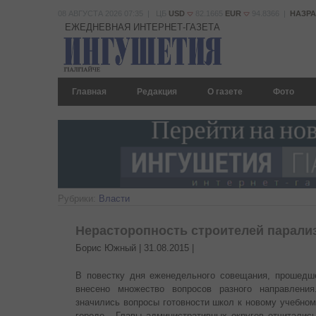
08 АВГУСТА 2026 07:35 | ЦБ
USD
82.1665
EUR
94.8366 |
НАЗР
ЕЖЕДНЕВНАЯ ИНТЕРНЕТ-ГАЗЕТА
Главная
Редакция
О газете
Фото
Рубрики:
Власти
Нерасторопность строителей парали
Борис Южный |
31.08.2015
|
В повестку дня еженедельного совещания, прошедш
внесено множество вопросов разного направлени
значились вопросы готовности школ к новому учебном
городе.
Главы административных округов отчиталис