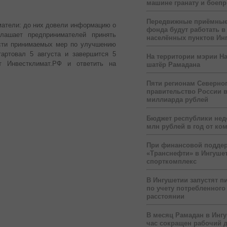
машине гранату и боеп
Передвижные приёмные
атели: до них довели информацию о
фонда будут работать в
глашает предпринимателей принять
населённых пунктов Ин
ости принимаемых мер по улучшению
тартовал 5 августа и завершится 5
На территории мэрии На
т Инвестклимат.РФ и ответить на
шатёр Рамадана
Пяти регионам Северног
правительство России 
миллиарда рублей
Бюджет республики нед
млн рублей в год от ко
При финансовой подде
«Транснефти» в Ингуше
спорткомплекс
В Ингушетии запустят п
по учету потребленного 
расстоянии
В месяц Рамадан в Инг
час сокращен рабочий 