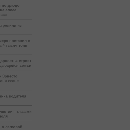
 по дзюдо
 на аллее
гасе
стрелили из
мер» поставил в
а 4 тысяч тонн
арность» строит
ждающейся семьи
р Эрнесто
юня сеанс
енка водителя
ушетии – глазами
июля
 в легковой