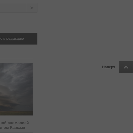
о в редакцию
Наверх
ной аномалией
рном Кавказе