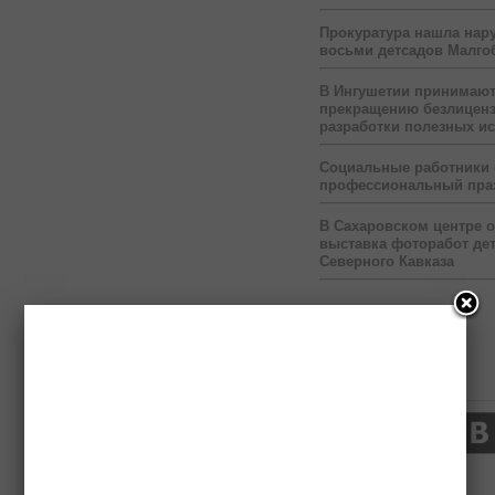
Прокуратура нашла нар
восьми детсадов Малго
В Ингушетии принимаю
прекращению безлицен
разработки полезных и
Социальные работники
профессиональный пра
В Сахаровском центре 
выставка фоторабот дет
Северного Кавказа
Нас читают