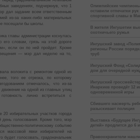
Олимпийские чемпионы
ных заведениях, подчеркнув, что 1
оставили отпечатки рук
мэр дал задание всем ответственным
спортивной славы в Ма
мей из-за каких-либо материальных
не посещали бы школы.
В жителя Ингушетии вы
охотничьего ружья
тика главы администрации коснулась
 его словам, грязь на этой дороге
Ингушский завод «Поли
м», если он по ней пройдет. Кроме
регионы России порядк
освещения — мэр дал неделю на то,
труб
Ингушский Фонд «Солид
дом для очередной ну
вала волокита с ремонтом одной из
нее, того ее отрезка, по которому
Ингушский гроссмейсте
егодованием отмечалось, что из-за
Инаркиев проведёт 12 и
движение на одной из главных улиц
одновременной игры
 готовность лично встретиться с
Сбившего насмерть реб
разыскивает полиция
е 20 избирательных участков города
 день голосования. Кроме того, мэр
Выставка «Будущее Инг
детей» продлится до 6 
общественно-политическому событию
ься массовой явки избирателей на
Правоохранители нашли
то будет голосовать, градоначальник