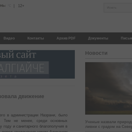
|
12+
АНЬ:
°С
Искать
Видео
Контакты
Архив PDF
Документы
Письм
Новости
зовала движение
его в администрации Назрани, было
я. Тем не менее, среди основных
Ученые назвали природ
у году и санитарного благополучия в
ливни с градом на Севе
ь перед градоначальником Алиханом