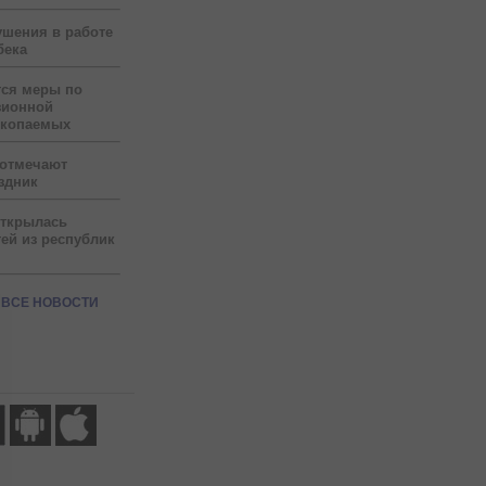
ушения в работе
бека
тся меры по
зионной
скопаемых
 отмечают
здник
открылась
ей из республик
ВСЕ НОВОСТИ