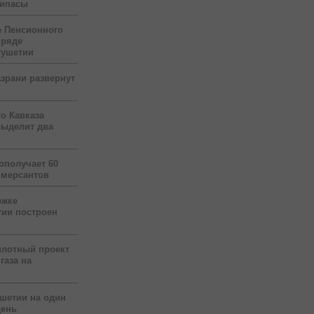
рипасы
 Пенсионного
 ряде
гушетии
зрани развернут
о Кавказа
выделит два
ополучает 60
ммерсантов
ржке
тии построен
илотный проект
газа на
ушетии на один
день