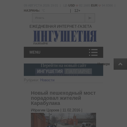
09 АВГУСТА 2026 19:01 | ЦБ
USD
82.1665
EUR
94.8366 |
|
12+
НАЗРАНЬ:
°С
Искать
ЕЖЕДНЕВНАЯ ИНТЕРНЕТ-ГАЗЕТА
MENU
Наверх
Рубрики:
Новости
Новый пешеходный мост
порадовал жителей
Карабулака
Ибрагим Цороев |
11.02.2016
|