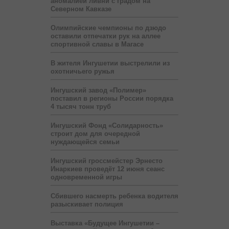
аномалией ливни с градом на
Северном Кавказе
Олимпийские чемпионы по дзюдо
оставили отпечатки рук на аллее
спортивной славы в Магасе
В жителя Ингушетии выстрелили из
охотничьего ружья
Ингушский завод «Полимер»
поставил в регионы России порядка
4 тысяч тонн труб
Ингушский Фонд «Солидарность»
строит дом для очередной
нуждающейся семьи
Ингушский гроссмейстер Эрнесто
Инаркиев проведёт 12 июня сеанс
одновременной игры
Сбившего насмерть ребенка водителя
разыскивает полиция
Выставка «Будущее Ингушетии –