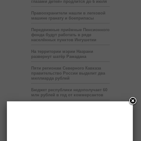
глазами детей» продлится до 6 июля
Правоохранители нашли в легковой
машине гранату и боеприпасы
Передвижные приёмные Пенсионного
фонда будут работать в ряде
населённых пунктов Ингушетии
На территории мэрии Назрани
развернут шатёр Рамадана
Пяти регионам Северного Кавказа
правительство России выделит два
миллиарда рублей
Бюджет республики недополучает 60
млн рублей в год от коммерсантов
При финансовой поддержке
«Транснефти» в Ингушетии построен
спорткомплекс
В Ингушетии запустят пилотный
проект по учету потребленного газа
на расстоянии