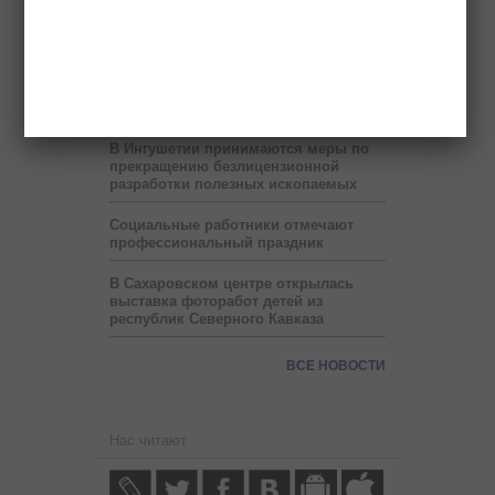
В месяц Рамадан в Ингушетии на
один час сокращен рабочий день
Прокуратура нашла нарушения в
работе восьми детсадов Малгобека
В Ингушетии принимаются меры по
прекращению безлицензионной
разработки полезных ископаемых
Социальные работники отмечают
профессиональный праздник
В Сахаровском центре открылась
выставка фоторабот детей из
республик Северного Кавказа
ВСЕ НОВОСТИ
Нас читают