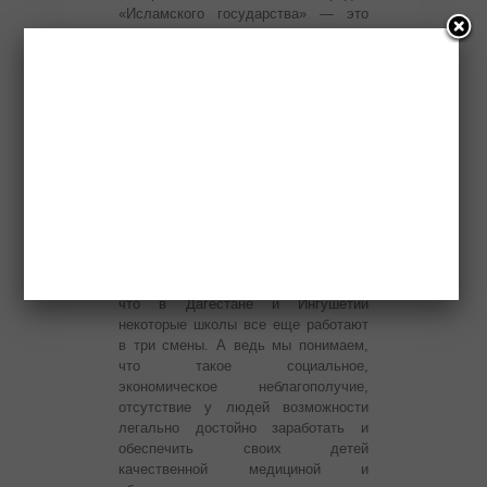
«Исламского государства» — это
следствие упущений
информационного, идеологического
характера.
Не менее важно и то, что до сих пор
не удалось полностью преодолеть
социально-экономическое
отставание регионов округа от
общероссийских показателей. В ряде
наших субъектов безработица пока
остается слишком высокой, а
доступность социальных услуг —
крайне низкой. Достаточно сказать,
что в Дагестане и Ингушетии
некоторые школы все еще работают
в три смены. А ведь мы понимаем,
что такое социальное,
экономическое неблагополучие,
отсутствие у людей возможности
легально достойно заработать и
обеспечить своих детей
качественной медициной и