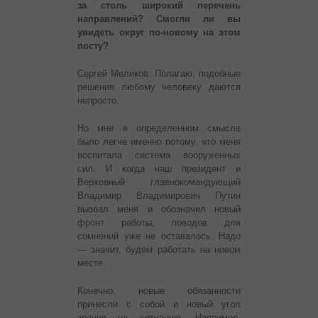
за столь широкий перечень
направлений? Смогли ли вы
увидеть округ по-новому на этом
посту?
Сергей Меликов: Полагаю, подобные
решения любому человеку даются
непросто.
Но мне в определенном смысле
было легче именно потому, что меня
воспитала система вооруженных
сил. И когда наш президент и
Верховный главнокомандующий
Владимир Владимирович Путин
вызвал меня и обозначил новый
фронт работы, поводов для
сомнений уже не оставалось. Надо
— значит, будем работать на новом
месте.
Конечно, новые обязанности
принесли с собой и новый угол
зрения на ситуацию. Например,