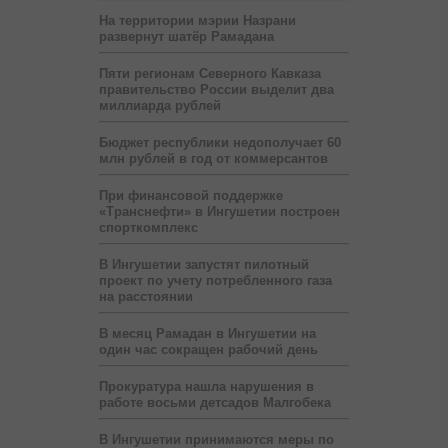
На территории мэрии Назрани
развернут шатёр Рамадана
Пяти регионам Северного Кавказа
правительство России выделит два
миллиарда рублей
Бюджет республики недополучает 60
млн рублей в год от коммерсантов
При финансовой поддержке
«Транснефти» в Ингушетии построен
спорткомплекс
В Ингушетии запустят пилотный
проект по учету потребленного газа
на расстоянии
В месяц Рамадан в Ингушетии на
один час сокращен рабочий день
Прокуратура нашла нарушения в
работе восьми детсадов Малгобека
В Ингушетии принимаются меры по