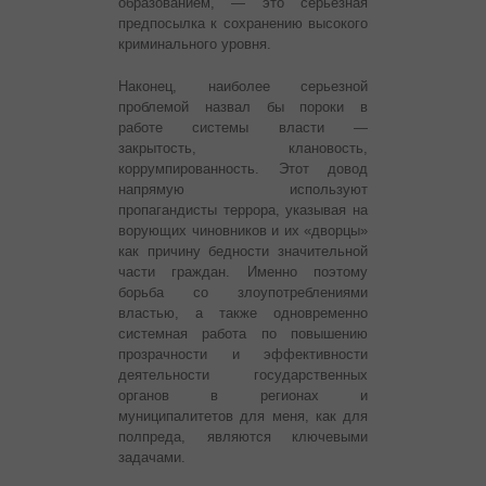
образованием, — это серьезная
предпосылка к сохранению высокого
криминального уровня.
Наконец, наиболее серьезной
проблемой назвал бы пороки в
работе системы власти —
закрытость, клановость,
коррумпированность. Этот довод
напрямую используют
пропагандисты террора, указывая на
ворующих чиновников и их «дворцы»
как причину бедности значительной
части граждан. Именно поэтому
борьба со злоупотреблениями
властью, а также одновременно
системная работа по повышению
прозрачности и эффективности
деятельности государственных
органов в регионах и
муниципалитетов для меня, как для
полпреда, являются ключевыми
задачами.