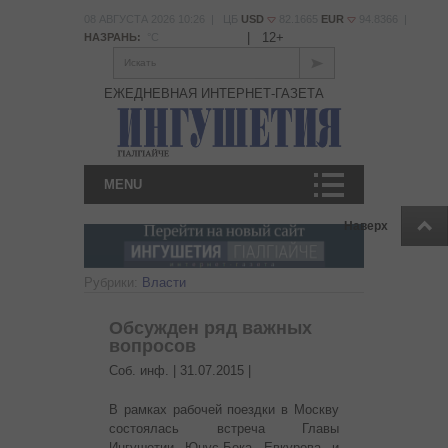
08 АВГУСТА 2026 10:26 | ЦБ
USD
82.1665
EUR
94.8366 |
|
12+
НАЗРАНЬ:
°С
Искать
ЕЖЕДНЕВНАЯ ИНТЕРНЕТ-ГАЗЕТА
MENU
Наверх
Рубрики:
Власти
Обсужден ряд важных
вопросов
Соб. инф. |
31.07.2015
|
В рамках рабочей поездки в Москву
состоялась встреча Главы
Ингушетии Юнус-Бека Евкурова и