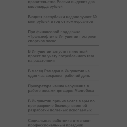
правительство России выделит два
миллиарда рублей
Бюджет республики недополучает 60
млн рублей в год от коммерсантов
При финансовой поддержке
«Транснефти» в Ингушетии построен
спорткомплекс
В Ингушетии запустят пилотный
проект по учету потребленного газа
на расстоянии
В месяц Рамадан в Ингушетии на
один час сокращен рабочий день
Прокуратура нашла нарушения в
работе восьми детсадов Малгобека
В Ингушетии принимаются меры по
прекращению безлицензионной
разработки полезных ископаемых
Социальные работники отмечают
профессиональный праздник