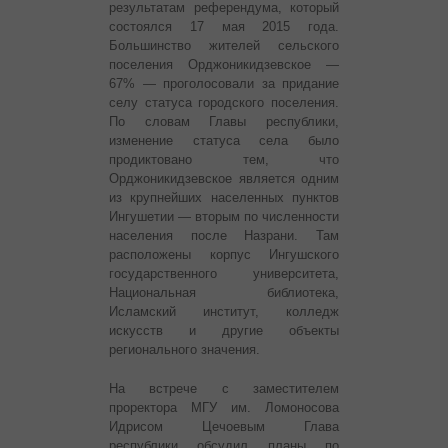
результатам референдума, который
состоялся 17 мая 2015 года.
Большинство жителей сельского
поселения Орджоникидзевское —
67% — проголосовали за придание
селу статуса городского поселения.
По словам Главы республики,
изменение статуса села было
продиктовано тем, что
Орджоникидзевское является одним
из крупнейших населенных пунктов
Ингушетии — вторым по численности
населения после Назрани. Там
расположены корпус Ингушского
государственного университета,
Национальная библиотека,
Исламский институт, колледж
искусств и другие объекты
регионального значения.
На встрече с заместителем
проректора МГУ им. Ломоносова
Идрисом Цечоевым Глава
республики обсудил планы по