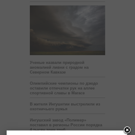
Ученые назвали природной
аномалией ливни с градом на
Северном Кавказе
Олимпийские чемпионы по дзюдо
оставили отпечатки рук на аллее
спортивной славы в Магасе
В жителя Ингушетии выстрелили из
охотничьего ружья
Ингушский завод «Полимер»
поставил в регионы России порядка
4 тысяч тонн труб