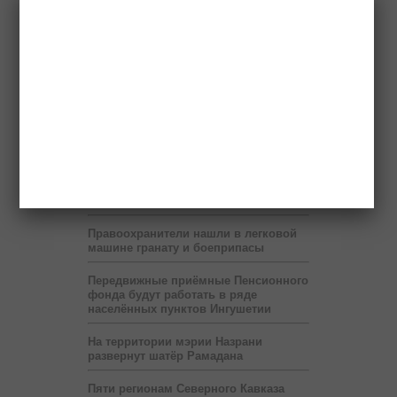
Ингушский Фонд «Солидарность»
строит дом для очередной
нуждающейся семьи
Ингушский гроссмейстер Эрнесто
Инаркиев проведёт 12 июня сеанс
одновременной игры
Сбившего насмерть ребенка водителя
разыскивает полиция
Выставка «Будущее Ингушетии –
глазами детей» продлится до 6 июля
Правоохранители нашли в легковой
машине гранату и боеприпасы
Передвижные приёмные Пенсионного
фонда будут работать в ряде
населённых пунктов Ингушетии
На территории мэрии Назрани
развернут шатёр Рамадана
Пяти регионам Северного Кавказа