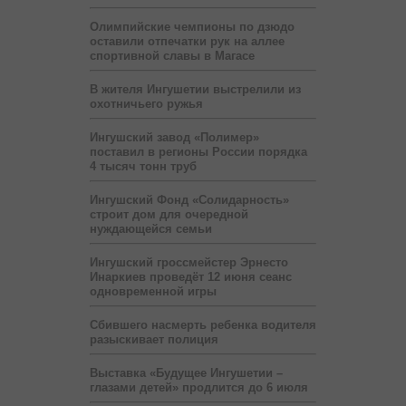
Олимпийские чемпионы по дзюдо
оставили отпечатки рук на аллее
спортивной славы в Магасе
В жителя Ингушетии выстрелили из
охотничьего ружья
Ингушский завод «Полимер»
поставил в регионы России порядка
4 тысяч тонн труб
Ингушский Фонд «Солидарность»
строит дом для очередной
нуждающейся семьи
Ингушский гроссмейстер Эрнесто
Инаркиев проведёт 12 июня сеанс
одновременной игры
Сбившего насмерть ребенка водителя
разыскивает полиция
Выставка «Будущее Ингушетии –
глазами детей» продлится до 6 июля