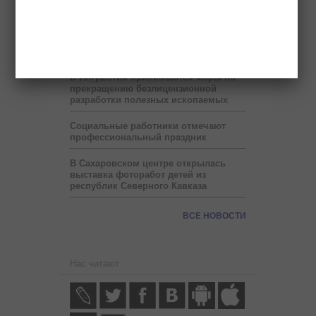
В месяц Рамадан в Ингушетии на
один час сокращен рабочий день
Прокуратура нашла нарушения в
работе восьми детсадов Малгобека
В Ингушетии принимаются меры по
прекращению безлицензионной
разработки полезных ископаемых
Социальные работники отмечают
профессиональный праздник
В Сахаровском центре открылась
выставка фоторабот детей из
республик Северного Кавказа
ВСЕ НОВОСТИ
Нас читают