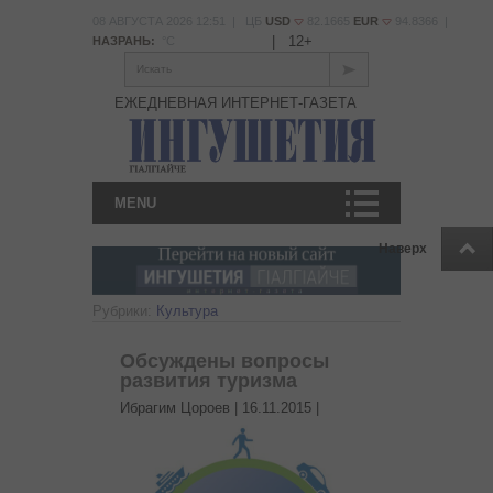
08 АВГУСТА 2026 12:51 | ЦБ
USD
82.1665
EUR
94.8366 |
|
12+
НАЗРАНЬ:
°С
Искать
ЕЖЕДНЕВНАЯ ИНТЕРНЕТ-ГАЗЕТА
MENU
Наверх
Рубрики:
Культура
Обсуждены вопросы
развития туризма
Ибрагим Цороев |
16.11.2015
|