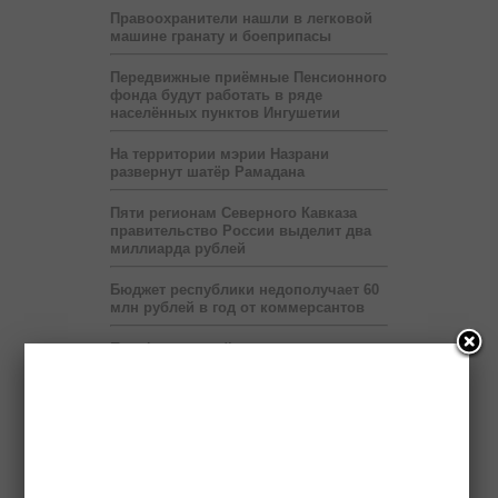
Правоохранители нашли в легковой
машине гранату и боеприпасы
Передвижные приёмные Пенсионного
фонда будут работать в ряде
населённых пунктов Ингушетии
На территории мэрии Назрани
развернут шатёр Рамадана
Пяти регионам Северного Кавказа
правительство России выделит два
миллиарда рублей
Бюджет республики недополучает 60
млн рублей в год от коммерсантов
При финансовой поддержке
«Транснефти» в Ингушетии построен
спорткомплекс
В Ингушетии запустят пилотный
проект по учету потребленного газа
на расстоянии