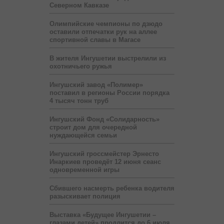
Северном Кавказе
Олимпийские чемпионы по дзюдо
оставили отпечатки рук на аллее
спортивной славы в Магасе
В жителя Ингушетии выстрелили из
охотничьего ружья
Ингушский завод «Полимер»
поставил в регионы России порядка
4 тысяч тонн труб
Ингушский Фонд «Солидарность»
строит дом для очередной
нуждающейся семьи
Ингушский гроссмейстер Эрнесто
Инаркиев проведёт 12 июня сеанс
одновременной игры
Сбившего насмерть ребенка водителя
разыскивает полиция
Выставка «Будущее Ингушетии –
глазами детей» продлится до 6 июля