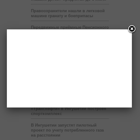
Правоохранители нашли в легковой
машине гранату и боеприпасы
Передвижные приёмные Пенсионного
фонда будут работать в ряде
населённых пунктов Ингушетии
На территории мэрии Назрани
развернут шатёр Рамадана
Пяти регионам Северного Кавказа
правительство России выделит два
миллиарда рублей
Бюджет республики недополучает 60
млн рублей в год от коммерсантов
При финансовой поддержке
«Транснефти» в Ингушетии построен
спорткомплекс
В Ингушетии запустят пилотный
проект по учету потребленного газа
на расстоянии