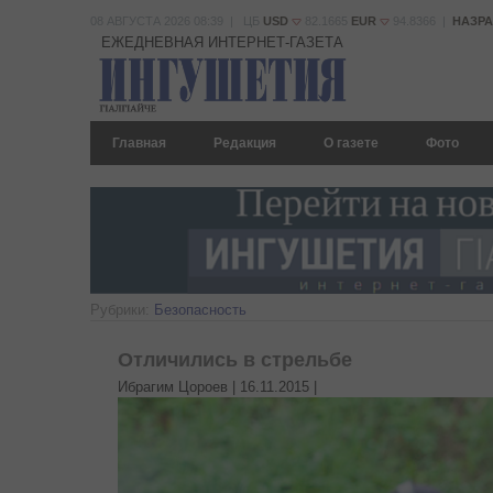
08 АВГУСТА 2026 08:39 | ЦБ
USD
82.1665
EUR
94.8366 |
НАЗР
ЕЖЕДНЕВНАЯ ИНТЕРНЕТ-ГАЗЕТА
Главная
Редакция
О газете
Фото
Рубрики:
Безопасность
Отличились в стрельбе
Ибрагим Цороев |
16.11.2015
|