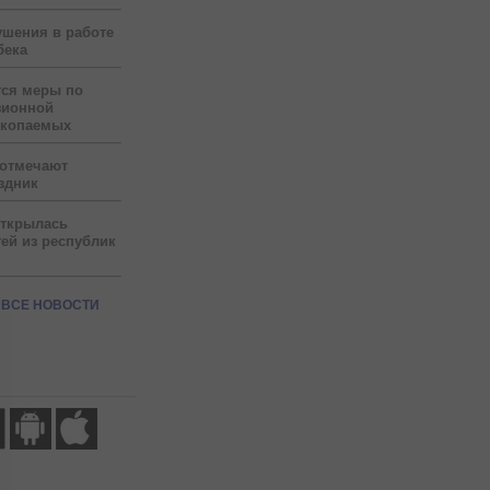
ушения в работе
бека
тся меры по
зионной
скопаемых
 отмечают
здник
открылась
ей из республик
ВСЕ НОВОСТИ