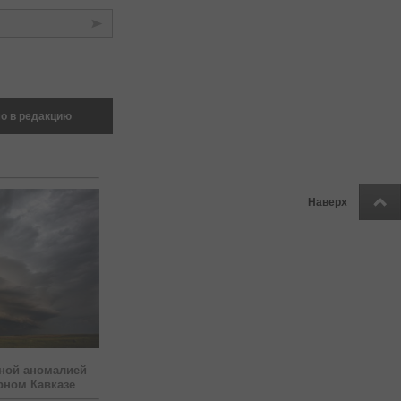
о в редакцию
Наверх
ной аномалией
рном Кавказе