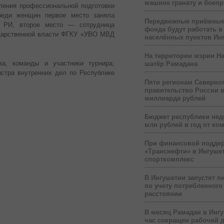
машине гранату и боеп
ения профессиональной подготовки
реди женщин первое место заняла
Передвижные приёмные
о РИ, второе место — сотрудница
фонда будут работать в
ударственной власти ФГКУ «УВО МВД
населённых пунктов Ин
.
На территории мэрии На
ва, команды и участники турнира,
шатёр Рамадана
стра внутренних дел по Республике
Пяти регионам Северног
правительство России 
миллиарда рублей
Бюджет республики нед
млн рублей в год от ко
При финансовой подде
«Транснефти» в Ингуше
спорткомплекс
В Ингушетии запустят п
по учету потребленного 
расстоянии
В месяц Рамадан в Инг
час сокращен рабочий 