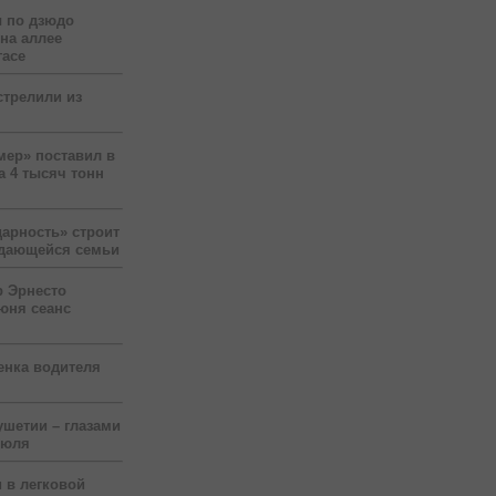
 по дзюдо
 на аллее
гасе
стрелили из
мер» поставил в
а 4 тысяч тонн
арность» строит
ждающейся семьи
р Эрнесто
юня сеанс
енка водителя
ушетии – глазами
июля
 в легковой