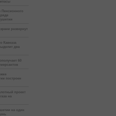
рипасы
 Пенсионного
 ряде
гушетии
зрани развернут
о Кавказа
выделит два
ополучает 60
ммерсантов
ржке
тии построен
илотный проект
газа на
ушетии на один
день