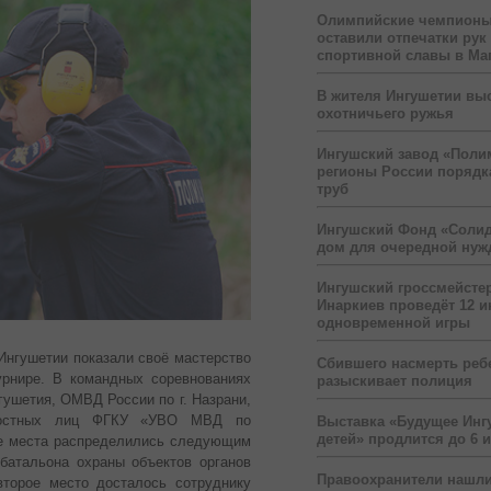
Олимпийские чемпионы
оставили отпечатки рук
спортивной славы в Ма
В жителя Ингушетии вы
охотничьего ружья
Ингушский завод «Поли
регионы России порядк
труб
Ингушский Фонд «Солид
дом для очередной ну
Ингушский гроссмейсте
Инаркиев проведёт 12 и
одновременной игры
Ингушетии показали своё мастерство
Сбившего насмерть реб
урнире. В командных соревнованиях
разыскивает полиция
ушетия, ОМВД России по г. Назрани,
жностных лиц ФГКУ «УВО МВД по
Выставка «Будущее Инг
детей» продлится до 6 
ые места распределились следующим
батальона охраны объектов органов
Правоохранители нашли
торое место досталось сотруднику