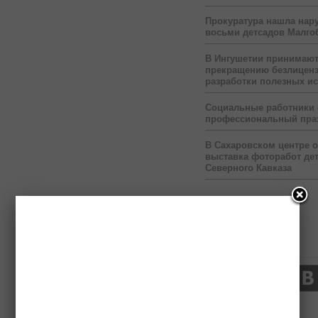
Прокуратура нашла нар
восьми детсадов Малго
В Ингушетии принимаю
прекращению безлицен
разработки полезных и
Социальные работники
профессиональный пра
В Сахаровском центре 
выставка фоторабот дет
Северного Кавказа
Нас читают