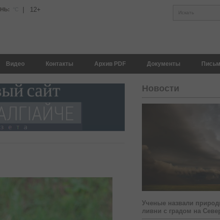
|
12+
АНЬ:
°С
Искать
Видео
Контакты
Архив PDF
Документы
Письм
Новости
Ученые назвали природ
ливни с градом на Севе