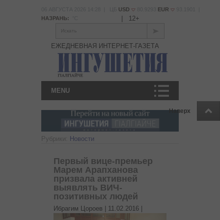
06 АВГУСТА 2026 14:28 | ЦБ
USD
80.9293
EUR
93.1901 |
|
12+
НАЗРАНЬ:
°С
Искать
ЕЖЕДНЕВНАЯ ИНТЕРНЕТ-ГАЗЕТА
MENU
Наверх
Рубрики:
Новости
Первый вице-премьер
Марем Арапханова
призвала активней
выявлять ВИЧ-
позитивных людей
Ибрагим Цороев |
11.02.2016
|