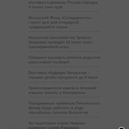
поставил в регионы России порядка
4 тысяч тонн труб
Ингушский Фонд «Солидарность»
строит дом для очередной
нуждающейся семьи
Ингушский гроссмейстер Эрнесто
Инаркиев проведёт 12 июня сеанс
одновременной игры
Сбившего насмерть ребенка водителя
разыскивает полиция
Выставка «Будущее Ингушетии –
глазами детей» продлится до 6 июля
Правоохранители нашли в легковой
машине гранату и боеприпасы
Передвижные приёмные Пенсионного
фонда будут работать в ряде
населённых пунктов Ингушетии
На территории мэрии Назрани
развернут шатёр Рамадана