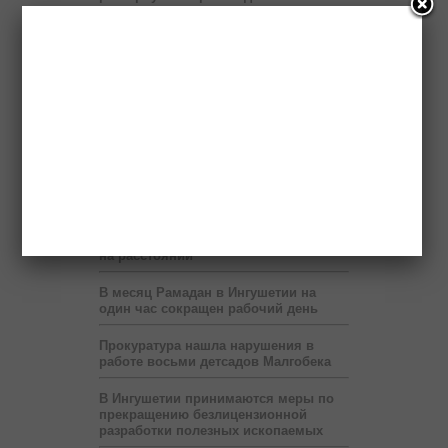
Пяти регионам Северного Кавказа
правительство России выделит два
миллиарда рублей
Бюджет республики недополучает 60
млн рублей в год от коммерсантов
При финансовой поддержке
«Транснефти» в Ингушетии построен
спорткомплекс
В Ингушетии запустят пилотный
проект по учету потребленного газа
на расстоянии
В месяц Рамадан в Ингушетии на
один час сокращен рабочий день
Прокуратура нашла нарушения в
работе восьми детсадов Малгобека
В Ингушетии принимаются меры по
прекращению безлицензионной
разработки полезных ископаемых