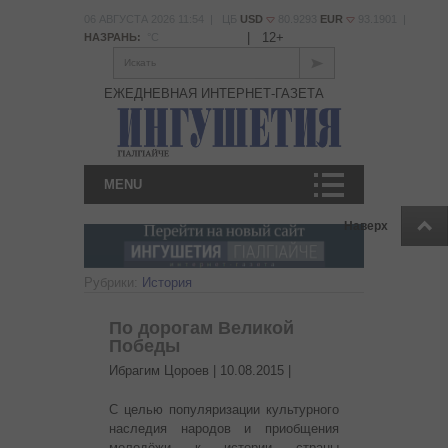
06 АВГУСТА 2026 11:54 | ЦБ
USD
80.9293
EUR
93.1901 |
|
12+
НАЗРАНЬ:
°С
Искать
ЕЖЕДНЕВНАЯ ИНТЕРНЕТ-ГАЗЕТА
MENU
Наверх
Рубрики:
История
По дорогам Великой
Победы
Ибрагим Цороев |
10.08.2015
|
С целью популяризации культурного
наследия народов и приобщения
молодёжи к истории страны