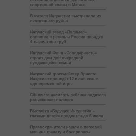
спортивной славы в Магасе
В жителя Ингушетии выстрелили из
охотничьего ружья
Ингушский завод «Полимер»
поставил в регионы России порядка
4 тысяч тонн труб
Ингушский Фонд «Солидарность»
строит дом для очередной
нуждающейся семьи
Ингушский гроссмейстер Эрнесто
Инаркиев проведёт 12 июня сеанс
одновременной игры
Сбившего насмерть ребенка водителя
разыскивает полиция
Выставка «Будущее Ингушетии –
глазами детей» продлится до 6 июля
Правоохранители нашли в легковой
машине гранату и боеприпасы