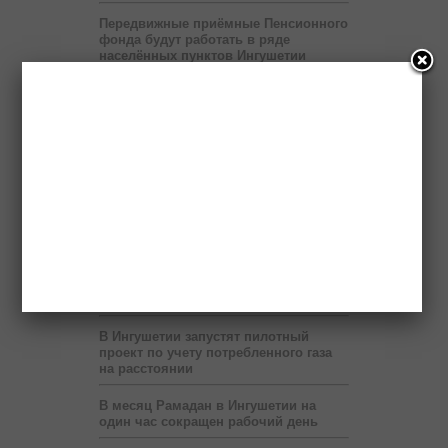
Передвижные приёмные Пенсионного
фонда будут работать в ряде
населённых пунктов Ингушетии
На территории мэрии Назрани
развернут шатёр Рамадана
Пяти регионам Северного Кавказа
правительство России выделит два
миллиарда рублей
Бюджет республики недополучает 60
млн рублей в год от коммерсантов
При финансовой поддержке
«Транснефти» в Ингушетии построен
спорткомплекс
В Ингушетии запустят пилотный
проект по учету потребленного газа
на расстоянии
В месяц Рамадан в Ингушетии на
один час сокращен рабочий день