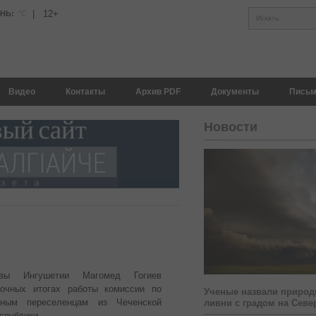
|
12+
АНЬ:
°С
Искать
Видео
Контакты
Архив PDF
Документы
Письм
Новости
авы Ингушетии Магомед Гогиев
очных итогах работы комиссии по
Ученые назвали природ
ным переселенцам из Чеченской
ливни с градом на Севе
еспублики.