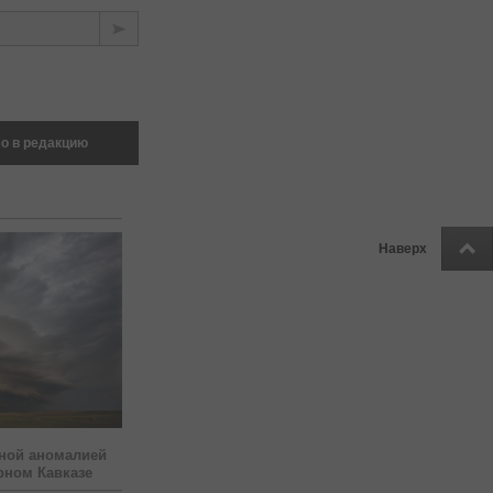
о в редакцию
Наверх
ной аномалией
рном Кавказе