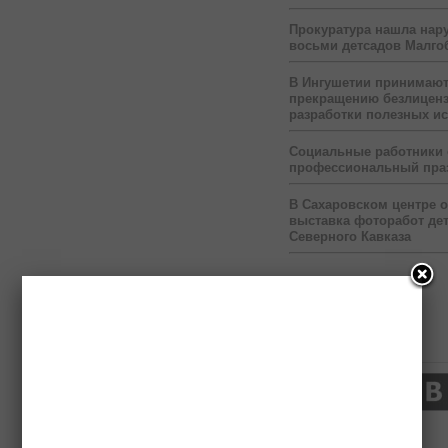
Прокуратура нашла нар
восьми детсадов Малго
В Ингушетии принимаю
прекращению безлицен
разработки полезных и
Социальные работники
профессиональный пра
В Сахаровском центре 
выставка фоторабот дет
Северного Кавказа
Нас читают