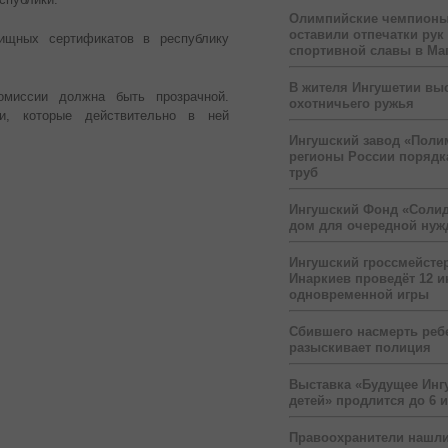
Олимпийские чемпионы
оставили отпечатки рук
ищных сертификатов в республику
спортивной славы в Ма
В жителя Ингушетии вы
омиссии должна быть прозрачной.
охотничьего ружья
и, которые действительно в ней
Ингушский завод «Поли
регионы России порядк
труб
Ингушский Фонд «Солид
дом для очередной ну
Ингушский гроссмейсте
Инаркиев проведёт 12 и
одновременной игры
Сбившего насмерть реб
разыскивает полиция
Выставка «Будущее Инг
детей» продлится до 6 
Правоохранители нашли