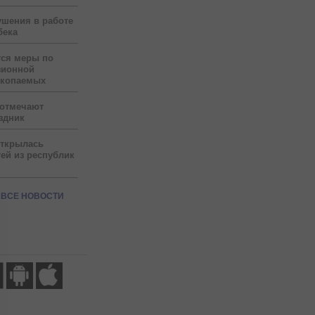
ушения в работе
бека
тся меры по
зионной
скопаемых
 отмечают
здник
открылась
ей из республик
ВСЕ НОВОСТИ