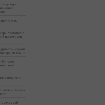
 по дзюдо
 на аллее
гасе
стрелили из
мер» поставил в
а 4 тысяч тонн
арность» строит
ждающейся семьи
р Эрнесто
юня сеанс
енка водителя
ушетии – глазами
июля
 в легковой