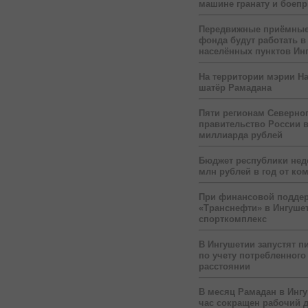
машине гранату и боеп
Передвижные приёмные
фонда будут работать в
населённых пунктов Ин
На территории мэрии На
шатёр Рамадана
Пяти регионам Северног
правительство России 
миллиарда рублей
Бюджет республики нед
млн рублей в год от ко
При финансовой подде
«Транснефти» в Ингуше
спорткомплекс
В Ингушетии запустят п
по учету потребленного 
расстоянии
В месяц Рамадан в Инг
час сокращен рабочий 