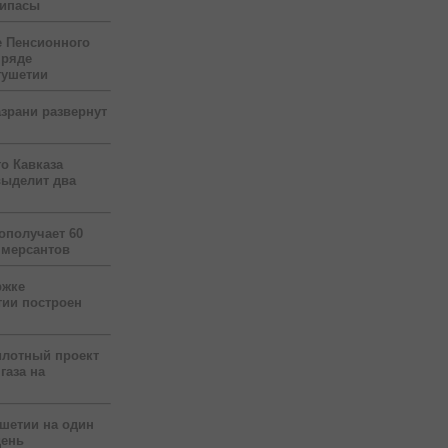
рипасы
 Пенсионного
 ряде
гушетии
зрани развернут
о Кавказа
выделит два
ополучает 60
ммерсантов
ржке
тии построен
илотный проект
газа на
ушетии на один
день