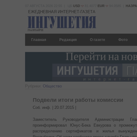
07 АВГУСТА 2026 22:55 | ЦБ
USD
81.4077
EUR
94.0585 |
НАЗР
ЕЖЕДНЕВНАЯ ИНТЕРНЕТ-ГАЗЕТА
Главная
Редакция
О газете
Фото
Рубрики:
Общество
Подвели итоги работы комиссии
Соб. инф. |
20.07.2015
|
Заместитель Руководителя Администрации Гл
проинформировал Юнус-Бека Евкурова о промежут
распределению сертификатов и жилья вынужден
Республики. Об этом сообщила пресс-служба Главы р